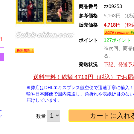
商品番号
zz09253
参考価格
5,163円
（税
販売価格
4,718円
（税
円
ポイント
127ポイント
※次回、商品
る。
発送状況
下記、発送予
送料無料！総額 4718円（税込）でお
※弊店はDHLエキスプレス航空便で迅速丁寧に輸入
輸や日本郵便で国内発送し、角折れや表紙折目のない
届けしています。
.
数量
ド
円