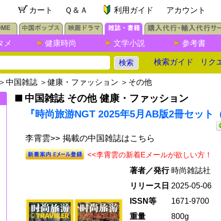
カート
Ｑ＆Ａ
利用ガイド
アカウント
タメ
健康時尚
文学小説
参考書
検索ガイド
リク
＞
中国雑誌
＞
健康・ファッション
＞
その他
中国雑誌 その他 健康・ファッション
『時尚旅游NGT 2025年5月AB版2冊セッ
李霄雲>> 掲載の中国雑誌はこちら
<<李霄雲の新着Eメールが欲しい方！
』
著者／発行
時尚雑誌社
リリース日
2025-05-06
ISSN等
1671-9700
重量
800g