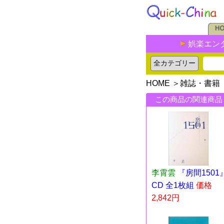
娯楽エン
HOME
＞
雑誌・書籍
この商品の関連商品
李霄雲
『房間1501
CD 全1枚組
価格
2,842円