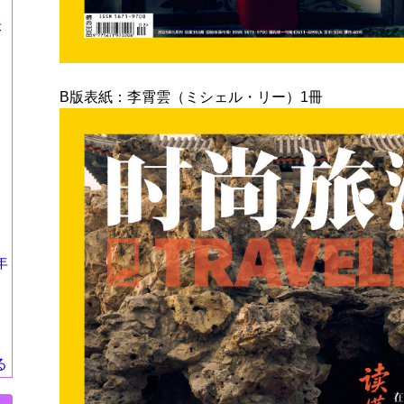
莎
B版表紙：李霄雲（ミシェル・リー）1冊
年
る