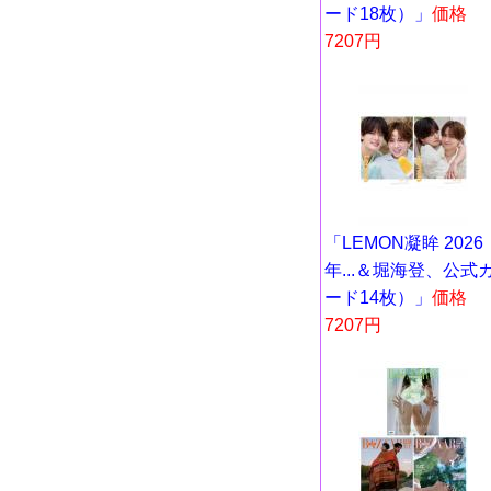
ード18枚）」
価格
7207円
「LEMON凝眸 2026
年...＆堀海登、公式
ード14枚）」
価格
7207円