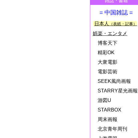
雑誌・書籍
= 中国雑誌 =
日本人
（表紙・記事）
娯楽・エンタメ
博客天下
精彩OK
大衆電影
電影芸術
SEEK風尚画報
STARRY星光画報
游図U
STARBOX
周末画報
北京青年周刊