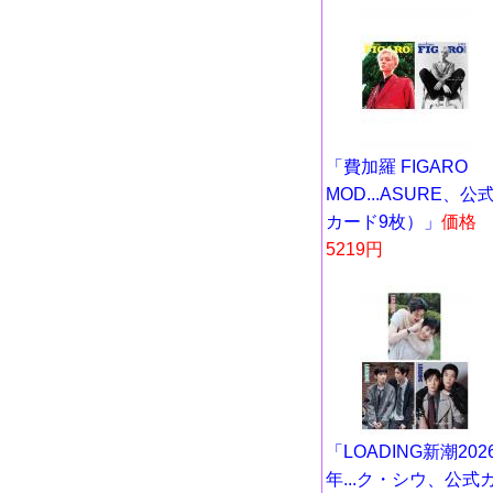
「費加羅 FIGARO
MOD...ASURE、公
カード9枚）」
価格
5219円
「LOADING新潮202
年...ク・シウ、公式