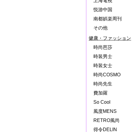
上海電視
悦游中国
南都娯楽周刊
その他
健康・ファッション
時尚芭莎
時装男士
時装女士
時尚COSMO
時尚先生
費加羅
So Cool
風度MENS
RETRO風尚
得令DELIN