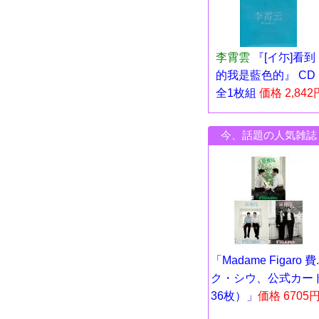
李霄雲
『[イ尓]看到
的我是藍色的』 CD
全1枚組
価格 2,842
今、話題の人気雑誌
「Madame Figaro 費..
ク・シウ、公式カー
36枚）」
価格 6705