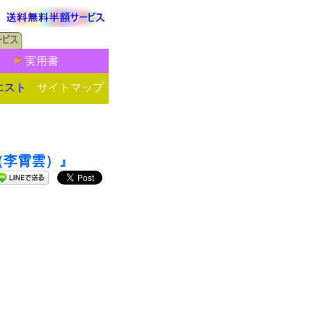
実用書
エスト
サイトマップ
ト（李霄雲）』