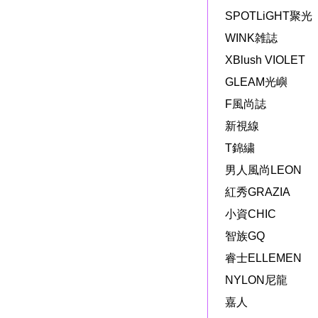
SPOTLiGHT聚光
WINK雑誌
XBlush VIOLET
GLEAM光嶼
F風尚誌
新視線
T錦繍
男人風尚LEON
紅秀GRAZIA
小資CHIC
智族GQ
睿士ELLEMEN
NYLON尼龍
嘉人