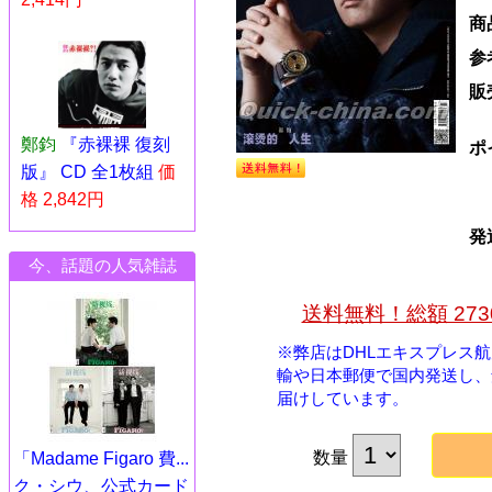
商
参
販
鄭鈞
『赤裸裸 復刻
ポ
版』 CD 全1枚組
価
格 2,842円
発
今、話題の人気雑誌
送料無料！総額 27
※弊店はDHLエキスプレス
輸や日本郵便で国内発送し、
届けしています。
数量
「Madame Figaro 費...
ク・シウ、公式カード