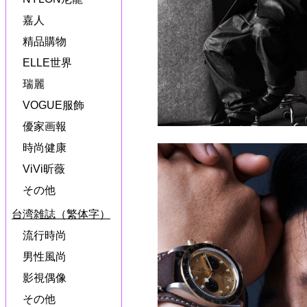
嘉人
精品購物
ELLE世界
瑞麗
VOGUE服飾
優家画報
時尚健康
ViVi昕薇
その他
台湾雑誌（繁体字）
流行時尚
男性風尚
影視偶像
その他