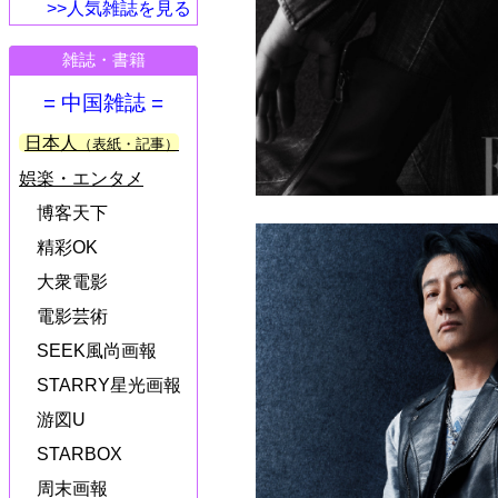
>>人気雑誌を見る
雑誌・書籍
= 中国雑誌 =
日本人
（表紙・記事）
娯楽・エンタメ
博客天下
精彩OK
大衆電影
電影芸術
SEEK風尚画報
STARRY星光画報
游図U
STARBOX
周末画報