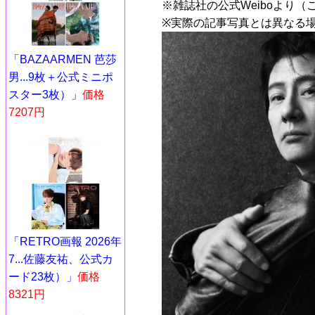
※雑誌社の公式Weiboより（
※実際の記事写真とは異なる
「BAZAARMEN 芭莎
男...9枚＋公式ミニポ
スター3枚）」
価格
7207円
「RETRO画報 2026年
7...佐藤友祐、公式カ
ード23枚）」
価格
8321円