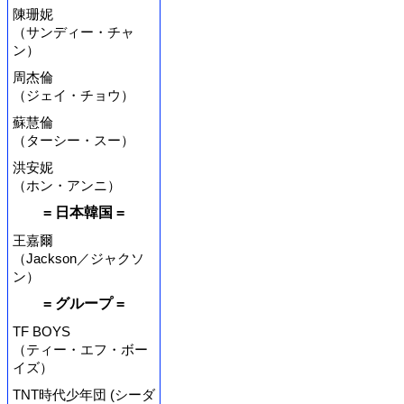
陳珊妮
（サンディー・チャ
ン）
周杰倫
（ジェイ・チョウ）
蘇慧倫
（ターシー・スー）
洪安妮
（ホン・アンニ）
= 日本韓国 =
王嘉爾
（Jackson／ジャクソ
ン）
= グループ =
TF BOYS
（ティー・エフ・ボー
イズ）
TNT時代少年団 (シーダ