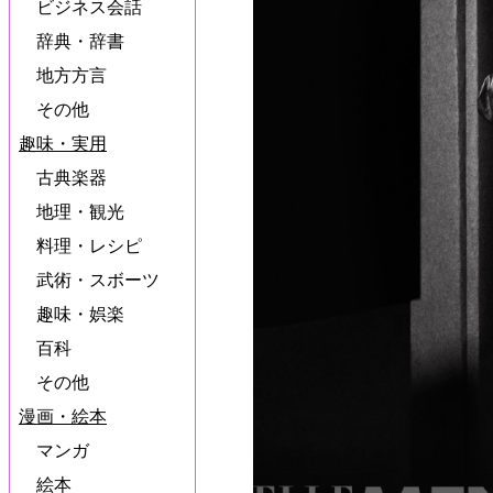
ビジネス会話
辞典・辞書
地方方言
その他
趣味・実用
古典楽器
地理・観光
料理・レシピ
武術・スボーツ
趣味・娯楽
百科
その他
漫画・絵本
マンガ
絵本