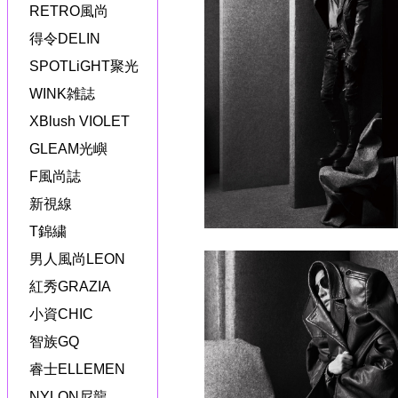
RETRO風尚
得令DELIN
SPOTLiGHT聚光
WINK雑誌
XBlush VIOLET
GLEAM光嶼
F風尚誌
新視線
T錦繍
男人風尚LEON
紅秀GRAZIA
小資CHIC
智族GQ
睿士ELLEMEN
NYLON尼龍