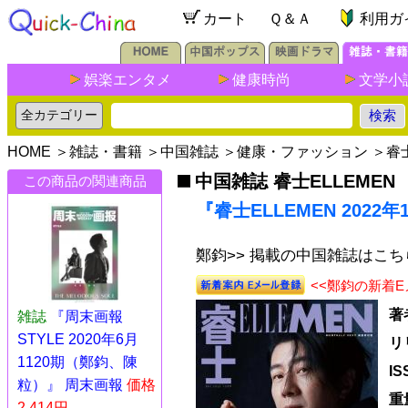
カート
Ｑ＆Ａ
利用ガ
娯楽エンタメ
健康時尚
文学小
HOME
＞
雑誌・書籍
＞
中国雑誌
＞
健康・ファッション
＞
睿士
中国雑誌 睿士ELLEMEN
この商品の関連商品
『睿士ELLEMEN 2022
鄭鈞>> 掲載の中国雑誌はこち
<<鄭鈞の新着
著
雑誌
『周末画報
STYLE 2020年6月
リ
1120期（鄭鈞、陳
I
粒）』 周末画報
価格
重
2,414円