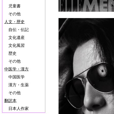
児童書
その他
人文・歴史
自伝・伝記
文化遺産
文化風習
歴史
その他
中医学・漢方
中国医学
漢方・生薬
その他
翻訳本
日本人作家