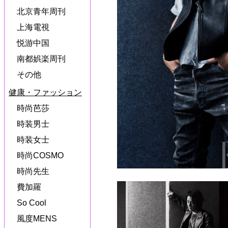
北京青年周刊
上海電視
悦游中国
南都娯楽周刊
その他
健康・ファッション
時尚芭莎
時装男士
時装女士
時尚COSMO
時尚先生
費加羅
So Cool
風度MENS