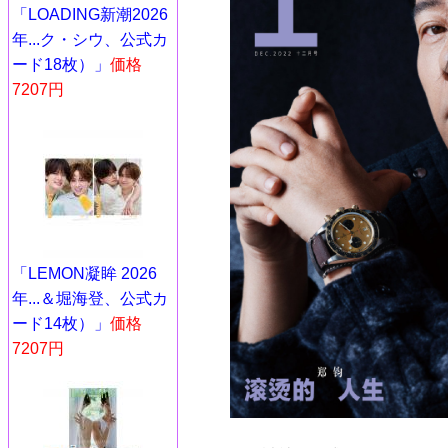
「LOADING新潮2026
年...ク・シウ、公式カ
ード18枚）」
価格
7207円
「LEMON凝眸 2026
年...＆堀海登、公式カ
ード14枚）」
価格
7207円