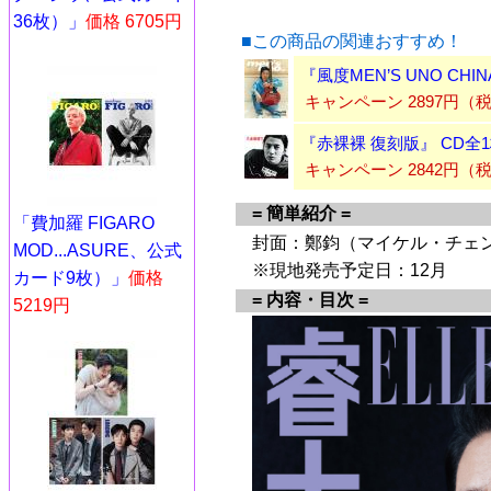
36枚）」
価格 6705円
■この商品の関連おすすめ！
『風度MEN’S UNO CHI
キャンペーン 2897円
『赤裸裸 復刻版』 CD全
キャンペーン 2842円（
= 簡単紹介 =
「費加羅 FIGARO
封面：鄭鈞（マイケル・チェ
MOD...ASURE、公式
※現地発売予定日：12月
カード9枚）」
価格
= 内容・目次 =
5219円