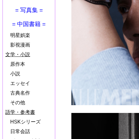
= 写真集 =
= 中国書籍 =
明星娯楽
影視漫画
文学・小説
原作本
小説
エッセイ
古典名作
その他
語学・参考書
HSKシリーズ
日常会話