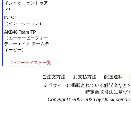
イシャオニェントゥア
ン)
INTO1
（イントゥーワン）
AKB48 Team TP
（エーケービーフォー
ティーエイト チームテ
ィーピー）
>>アーティスト一覧
[
ご注文方法
]
[
お支払方法
]
[
配送送料
]
[
※当サイトに掲載されている解説文など
特定商取引法に基づ
Copyright ©2001-2026 by Quick-china.c