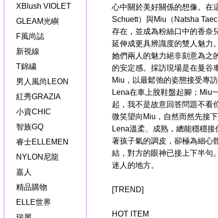
XBlush VIOLET
心中關於美好關係的想像。在這股集
Schuett）與Miu（Natsha T
GLEAM光嶼
存在，並成為粉絲口中的香奈
F風尚誌
延伸成更具辨識度的雙人魅力
新視線
她們兩人的魅力絕非刻意為之
T錦繍
的安定感。採訪現場是在曼谷車
Miu，以最鬆弛的姿態接受專
男人風尚LEON
Lena在車上脫鞋盤起腳；Mi
紅秀GRAZIA
起，我不是故意回答問題不看你
小資CHIC
微笑望向Miu，自然而然先接
智族GQ
Lena溫柔、成熟，總能穩穩接
著孩子氣的調皮，卻極為細心
睿士ELLEMEN
結，對方的眼神已接上下半句
NYLON尼龍
迷人的地方。
嘉人
精品購物
[TREND]
ELLE世界
HOT ITEM
瑞麗