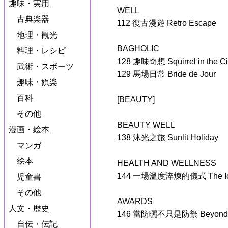
趣味・実用
WELL
古典楽器
112 復古漫遊 Retro Escape
地理・観光
BAGHOLIC
料理・レシピ
128 趣味奇想 Squirrel in the Ci
武術・スボーツ
129 馬場日常 Bride de Jour
趣味・娯楽
百科
[BEAUTY]
その他
BEAUTY WELL
漫画・絵本
138 沐光之旅 Sunlit Holiday
マンガ
絵本
HEALTH AND WELLNESS
144 一場溫度淬煉的儀式 The Ice 
児童書
その他
AWARDS
人文・歴史
146 當防曬不只是防禦 Beyond Pr
自伝・伝記