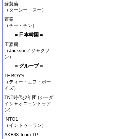
蘇慧倫
（ターシー・スー）
齊秦
（チー・チン）
= 日本韓国 =
王嘉爾
（Jackson／ジャクソ
ン）
= グループ =
TF BOYS
（ティー・エフ・ボー
イズ）
TNT時代少年団 (シーダ
イシャオニェントゥア
ン)
INTO1
（イントゥーワン）
AKB48 Team TP