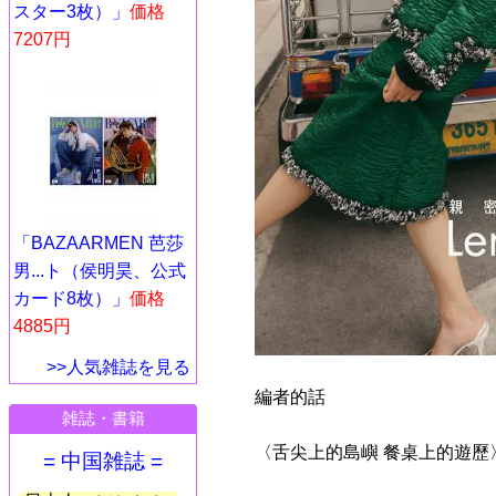
スター3枚）」
価格
7207円
「BAZAARMEN 芭莎
男...ト（侯明昊、公式
カード8枚）」
価格
4885円
>>人気雑誌を見る
編者的話
雑誌・書籍
〈舌尖上的島嶼 餐桌上的遊歷
= 中国雑誌 =