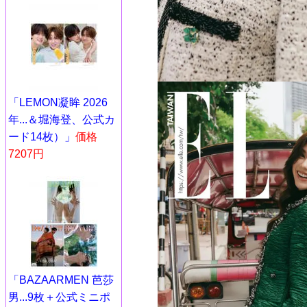
「LEMON凝眸 2026
年...＆堀海登、公式カ
ード14枚）」
価格
7207円
「BAZAARMEN 芭莎
男...9枚＋公式ミニポ