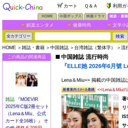
カート
Ｑ＆Ａ
利用ガ
娯楽エンタメ
健康時尚
文学小
HOME
＞
雑誌・書籍
＞
中国雑誌
＞
台湾雑誌（繁体字）
＞
流
中国雑誌 流行時尚
この商品の関連商品
『ELLE她 2026年6月號
Lena＆Miu>> 掲載の中国雑
<<Lena＆M
著
雑誌
『MOEVIR
2025年C版2冊セット
リ
（Lena＆Miu、公式
I
カード全16枚）』 そ
サ
の他
価格 6,705円