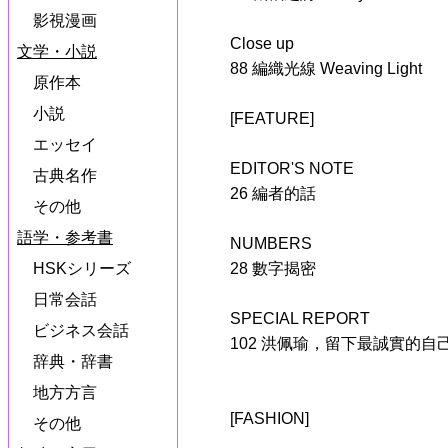
影視漫画
Close up
文学・小説
88 編織光線 Weaving Light
原作本
小説
[FEATURE]
エッセイ
EDITOR'S NOTE
古典名作
26 編者的話
その他
語学・参考書
NUMBERS
28 數字揭密
HSKシリーズ
日常会話
SPECIAL REPORT
ビジネス会話
102 洪佩瑜，留下最誠實的自己 Sti
辞典・辞書
地方方言
[FASHION]
その他