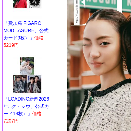
「費加羅 FIGARO
MOD...ASURE、公式
カード9枚）」
価格
5219円
「LOADING新潮2026
年...ク・シウ、公式カ
ード18枚）」
価格
7207円