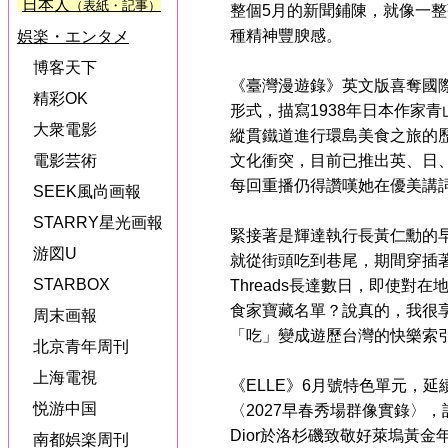
日本人
（表紙・記事）
整個5月的新聞鋪陳，就像一
種精神豐腴感。
娯楽・エンタメ
博客天下
《臺灣漫遊錄》英文版喜奪國
精彩OK
形式，描寫1938年日本作家
大衆電影
縱貫鐵道進行環島美食之旅的
文化衝突，目前已推出英、日
電影芸術
每回重播仍得讚嘆她在優美講
SEEK風尚画報
STARRY星光画報
緊接著是輝達執行長黃仁勳的
游図U
就從街頭吃到巷尾，期間穿插
STARBOX
Threads長達數日，即使對
食家寶藏名單？說真的，我很
周末画報
「吃」變成遊歷台灣的快樂索
北京青年周刊
上海電視
《ELLE》6月號特色單元，
悦游中国
〈2027早春秀場群像實錄〉，
Dior於洛杉磯致敬好萊塢黃金年代
南都娯楽周刊