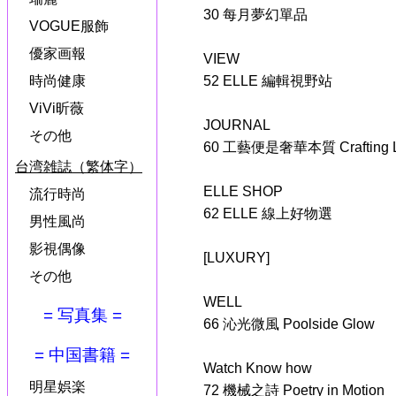
30 每月夢幻單品
VOGUE服飾
優家画報
VIEW
52 ELLE 編輯視野站
時尚健康
ViVi昕薇
JOURNAL
その他
60 工藝便是奢華本質 Crafting L
台湾雑誌（繁体字）
ELLE SHOP
流行時尚
62 ELLE 線上好物選
男性風尚
影視偶像
[LUXURY]
その他
WELL
= 写真集 =
66 沁光微風 Poolside Glow
= 中国書籍 =
Watch Know how
明星娯楽
72 機械之詩 Poetry in Motion