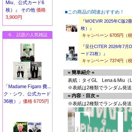
Miu、公式カード6
枚）』 その他
価格
■この商品の関連おすすめ！
3,900円
『MOEVIR 2025年C版
枚）』
今、話題の人気雑誌
キャンペーン 6705円
『呈仕CITER 2026年7月
ード21枚）』
キャンペーン 7374円
= 簡単紹介 =
表紙：タイGL Lena＆Miu（L
「Madame Figaro 費...
※表紙は2種類でランダム発
ク・シウ、公式カード
= 内容・目次 =
36枚）」
価格 6705円
※表紙は2種類でランダム発