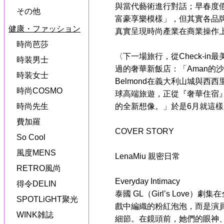
與當代藝術進行對話；早春度
その他
富豪享樂模樣」，但其實各品
健康・ファッション
真實呈現時尚產業在商業操作
時尚芭莎
〈下一場旅行，從Check-i
時装男士
過的奢華新飯店：「Aman的沙
時装女士
Belmond在義大利山城與西
時尚COSMO
球高端旅遊，正從『奢華住宿
的全新想像。」於是6月就這
時尚先生
費加羅
COVER STORY
So Cool
風度MENS
LenaMiu 親密日常
RETRO風尚
Everyday Intimacy
得令DELIN
泰國 GL（Girl’s Lov
SPOTLiGHT聚光
戲中編織的粉紅泡泡，而是演
WINK雑誌
細節。在鏡頭前，她們的眼神