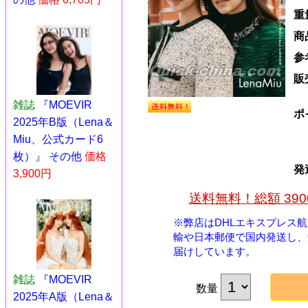
重
商
参
販
雑誌
『MOEVIR
ポ
2025年B版（Lena＆
Miu、公式カード6
枚）』 その他
価格
発
3,900円
送料無料！総額 39
※弊店はDHLエキスプレス
輸や日本郵便で国内発送し、
届けしています。
雑誌
『MOEVIR
数量
2025年A版（Lena＆