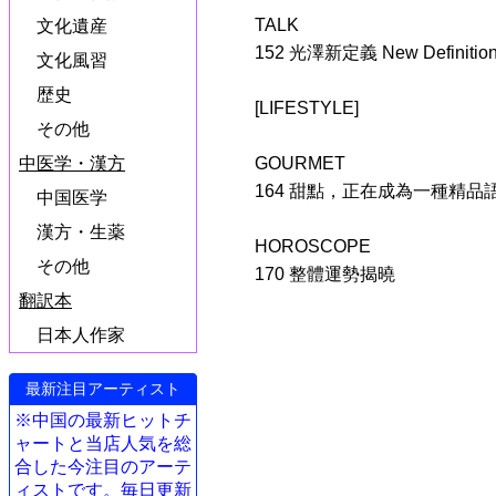
TALK
文化遺産
152 光澤新定義 New Definition 
文化風習
歴史
[LIFESTYLE]
その他
GOURMET
中医学・漢方
164 甜點，正在成為一種精品語言 De
中国医学
漢方・生薬
HOROSCOPE
その他
170 整體運勢揭曉
翻訳本
日本人作家
最新注目アーティスト
※中国の最新ヒットチ
ャートと当店人気を総
合した今注目のアーテ
ィストです。毎日更新