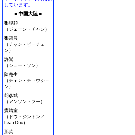
しています。
= 中国大陸 =
張靚穎
（ジェーン・チャン）
張碧晨
（チャン・ビーチェ
ン）
許嵩
（シュー・ソン）
陳楚生
（チェン・チュウシェ
ン）
胡彦斌
（アンソン・フー）
竇靖童
（ドウ・ジントン／
Leah Dou）
那英