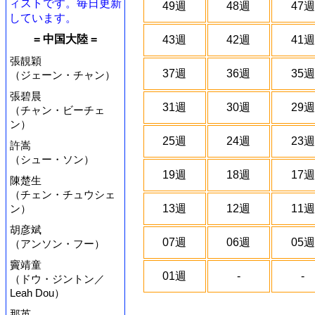
ィストです。毎日更新
49週
48週
47週
しています。
= 中国大陸 =
43週
42週
41週
張靚穎
37週
36週
35週
（ジェーン・チャン）
張碧晨
31週
30週
29週
（チャン・ビーチェ
ン）
25週
24週
23週
許嵩
（シュー・ソン）
19週
18週
17週
陳楚生
（チェン・チュウシェ
ン）
13週
12週
11週
胡彦斌
07週
06週
05週
（アンソン・フー）
竇靖童
01週
-
-
（ドウ・ジントン／
Leah Dou）
那英