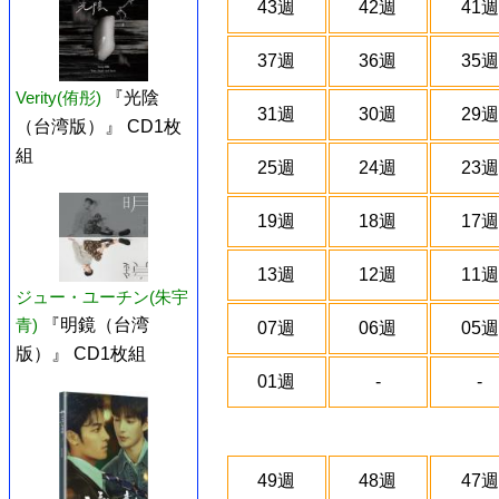
43週
42週
41週
37週
36週
35週
Verity(侑彤)
『光陰
31週
30週
29週
（台湾版）』 CD1枚
組
25週
24週
23週
19週
18週
17週
13週
12週
11週
ジュー・ユーチン(朱宇
青)
『明鏡（台湾
07週
06週
05週
版）』 CD1枚組
01週
-
-
49週
48週
47週