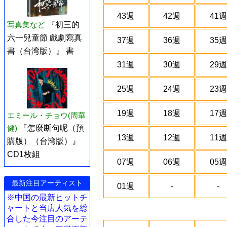
43週
42週
41週
写真集など
『初三的
六一兒童節 戲劇寫真
37週
36週
35週
書（台湾版）』 書
31週
30週
29週
25週
24週
23週
19週
18週
17週
エミール・チョウ(周華
健)
『怎麼断句呢（預
13週
12週
11週
購版）（台湾版）』
CD1枚組
07週
06週
05週
最新注目アーティスト
01週
-
-
※中国の最新ヒットチ
ャートと当店人気を総
合した今注目のアーテ