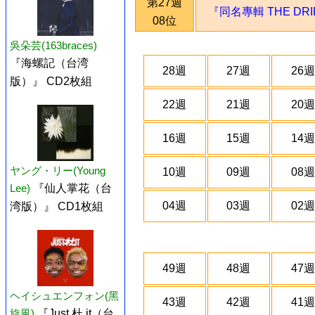
第27週
『同名專輯 THE DRI
08位
吳朵芸(163braces)
『海螺記（台湾
28週
27週
26週
版）』 CD2枚組
22週
21週
20週
16週
15週
14週
ヤング・リー(Young
10週
09週
08週
Lee)
『仙人掌花（台
04週
03週
02週
湾版）』 CD1枚組
49週
48週
47週
ヘイシュエンフォン(黑
43週
42週
41週
旋風)
『Just 杜 it（台