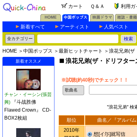
カート
Ｑ＆Ａ
利用ガ
新着すべて
アーティスト
人気ベスト
HOME
＞
中国ポップス
＞
最新ヒットチャート
＞浪花兄弟(ザ
浪花兄弟(ザ・ドリフター
新着オススメ
※試聴(約40秒)でチェック！！
チャン・イーシン(張芸
興)
『斗战胜佛
”浪花兄弟” 
Flawed Crown』 CD-
BOX2枚組
順位
曲名／『アルバム
2010年
想[イ尓]就写信