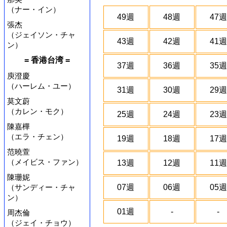
（ナー・イン）
49週
48週
47週
張杰
（ジェイソン・チャ
43週
42週
41週
ン）
= 香港台湾 =
37週
36週
35週
庾澄慶
（ハーレム・ユー）
31週
30週
29週
莫文蔚
（カレン・モク）
25週
24週
23週
陳嘉樺
（エラ・チェン）
19週
18週
17週
范曉萱
（メイビス・ファン）
13週
12週
11週
陳珊妮
（サンディー・チャ
07週
06週
05週
ン）
01週
-
-
周杰倫
（ジェイ・チョウ）