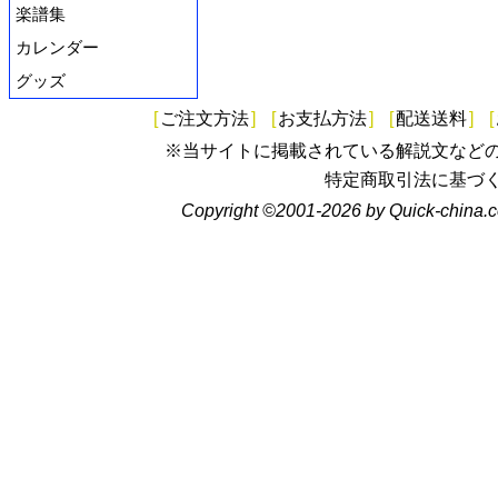
楽譜集
カレンダー
グッズ
[
ご注文方法
]
[
お支払方法
]
[
配送送料
]
[
※当サイトに掲載されている解説文など
特定商取引法に基づ
Copyright ©2001-2026 by Quick-china.c