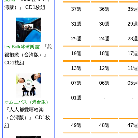
湾版）』 CD1枚組
37週
36週
35週
31週
30週
29週
25週
24週
23週
Icy Ball(冰球樂團)
『我
19週
18週
17週
很抱歉（台湾版）』
CD1枚組
13週
12週
11週
07週
06週
05週
01週
-
-
オムニバス（港台版）
『人人都愛嘻哈楽
（台湾版）』 CD1枚
49週
48週
47週
組