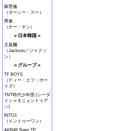
蘇慧倫
（ターシー・スー）
齊秦
（チー・チン）
= 日本韓国 =
王嘉爾
（Jackson／ジャクソ
ン）
= グループ =
TF BOYS
（ティー・エフ・ボー
イズ）
TNT時代少年団 (シーダ
イシャオニェントゥア
ン)
INTO1
（イントゥーワン）
AKB48 Team TP