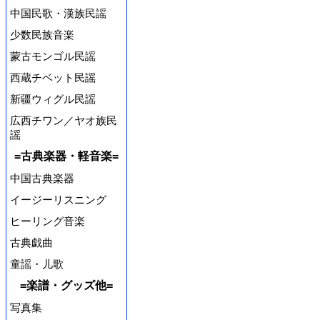
中国民歌・漢族民謡
少数民族音楽
蒙古モンゴル民謡
西蔵チベット民謡
新疆ウィグル民謡
広西チワン／ヤオ族民
謡
=古典楽器・軽音楽=
中国古典楽器
イージーリスニング
ヒーリング音楽
古典戯曲
童謡・儿歌
=楽譜・グッズ他=
写真集