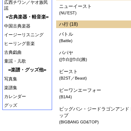
広西チワン／ヤオ族民
ニューイースト
謡
(NU’EST)
=古典楽器・軽音楽=
ハ行 (18)
中国古典楽器
バトル
イージーリスニング
(Battle)
ヒーリング音楽
古典戯曲
パパヤ
([巾白][巾白]雅)
童謡・儿歌
=楽譜・グッズ他=
ビースト
(B2ST／Beast)
写真集
楽譜集
ビーワンエーフォー
カレンダー
(B1A4)
グッズ
ビッグバン・ジードラゴンアンド
ップ
(BIGBANG GD&TOP)