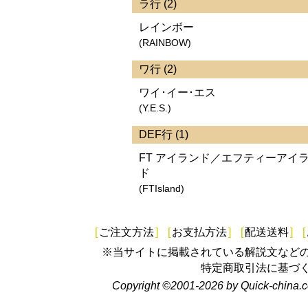
ラ行 (2)
レインボー
(RAINBOW)
ワ行 (2)
ワイ･イー･エス
(Y.E.S.)
DEF行 (1)
FT アイランド／エフティーアイ
ド
(FTIsland)
[
ご注文方法
]
[
お支払方法
]
[
配送送料
]
[
※当サイトに掲載されている解説文など
特定商取引法に基づ
Copyright ©2001-2026 by Quick-china.c