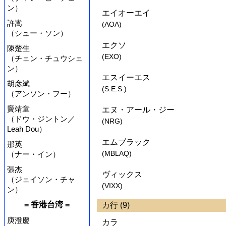
ン）
エイオーエイ
許嵩
(AOA)
（シュー・ソン）
エクソ
陳楚生
(EXO)
（チェン・チュウシェ
ン）
エスイーエス
胡彦斌
(S.E.S.)
（アンソン・フー）
竇靖童
エヌ・アール・ジー
（ドウ・ジントン／
(NRG)
Leah Dou）
エムブラック
那英
(MBLAQ)
（ナー・イン）
張杰
ヴィックス
（ジェイソン・チャ
(VIXX)
ン）
= 香港台湾 =
カ行 (9)
庾澄慶
カラ