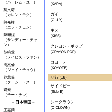
（ハーレム・ユー）
(KARA)
莫文蔚
ガイ
（カレン・モク）
(G.U.Y)
陳嘉樺
（エラ・チェン）
キス
陳珊妮
(KISS)
（サンディー・チャ
ン）
クレヨン・ポップ
(CRAYON POP)
范曉萱
（メイビス・ファン）
コヨーテ
周杰倫
(KOYOTE)
（ジェイ・チョウ）
蘇慧倫
サ行 (18)
（ターシー・スー）
サイドビー
齊秦
(Side-B)
（チー・チン）
シークラウン
= 日本韓国 =
(C-CLOWN)
王嘉爾