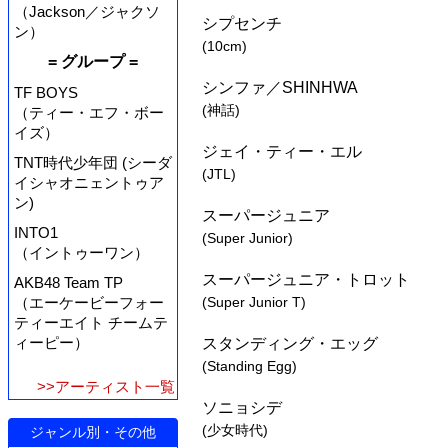
（Jackson／ジャクソ
シプセンチ
ン）
(10cm)
= グループ =
シンファ／SHINHWA
TF BOYS
(神話)
（ティー・エフ・ボー
イズ）
ジェイ・ティー・エル
TNT時代少年団 (シーダ
(JTL)
イシャオニェントゥア
ン)
スーパージュニア
INTO1
(Super Junior)
（イントゥーワン）
スーパージュニア・トロット
AKB48 Team TP
（エーケービーフォー
(Super Junior T)
ティーエイト チームテ
ィーピー）
スタンディング・エッグ
(Standing Egg)
>>アーティスト一覧
ソニョシデ
(少女時代)
ジャンル別・その他