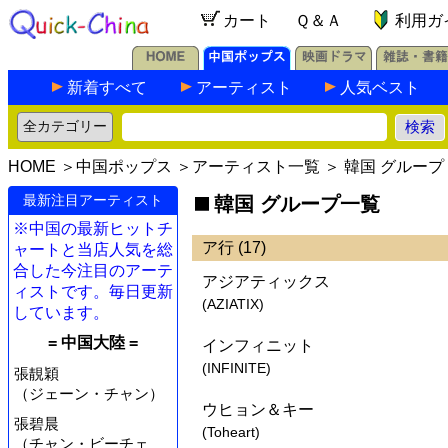
カート
Ｑ＆Ａ
利用ガ
新着すべて
アーティスト
人気ベスト
HOME
＞
中国ポップス
＞
アーティスト一覧
＞ 韓国 グループ
最新注目アーティスト
韓国 グループ一覧
※中国の最新ヒットチ
ア行 (17)
ャートと当店人気を総
合した今注目のアーテ
アジアティックス
ィストです。毎日更新
(AZIATIX)
しています。
= 中国大陸 =
インフィニット
(INFINITE)
張靚穎
（ジェーン・チャン）
ウヒョン＆キー
張碧晨
(Toheart)
（チャン・ビーチェ