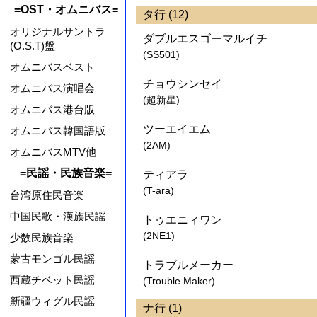
=OST・オムニバス=
タ行 (12)
オリジナルサントラ
ダブルエスゴーマルイチ
(O.S.T)盤
(SS501)
オムニバスベスト
チョウシンセイ
オムニバス演唱会
(超新星)
オムニバス港台版
ツーエイエム
オムニバス韓国語版
(2AM)
オムニバスMTV他
=民謡・民族音楽=
ティアラ
(T-ara)
台湾原住民音楽
中国民歌・漢族民謡
トゥエニィワン
(2NE1)
少数民族音楽
蒙古モンゴル民謡
トラブルメーカー
西蔵チベット民謡
(Trouble Maker)
新疆ウィグル民謡
ナ行 (1)