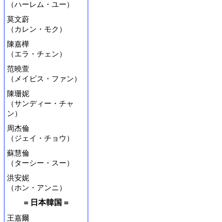
（ハーレム・ユー）
莫文蔚
（カレン・モク）
陳嘉樺
（エラ・チェン）
范曉萱
（メイビス・ファン）
陳珊妮
（サンディー・チャ
ン）
周杰倫
（ジェイ・チョウ）
蘇慧倫
（ターシー・スー）
洪安妮
（ホン・アンニ）
= 日本韓国 =
王嘉爾