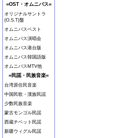
=OST・オムニバス=
オリジナルサントラ
(O.S.T)盤
オムニバスベスト
オムニバス演唱会
オムニバス港台版
オムニバス韓国語版
オムニバスMTV他
=民謡・民族音楽=
台湾原住民音楽
中国民歌・漢族民謡
少数民族音楽
蒙古モンゴル民謡
西蔵チベット民謡
新疆ウィグル民謡