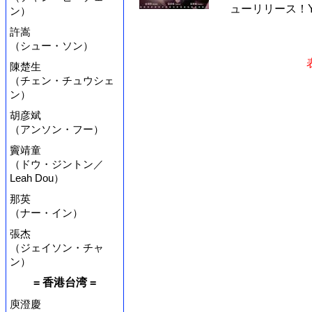
ューリリース！Y.
ン）
許嵩
（シュー・ソン）
陳楚生
（チェン・チュウシェ
ン）
胡彦斌
（アンソン・フー）
竇靖童
（ドウ・ジントン／
Leah Dou）
那英
（ナー・イン）
張杰
（ジェイソン・チャ
ン）
= 香港台湾 =
庾澄慶