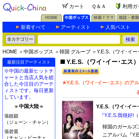
カート
Ｑ＆Ａ
利用ガ
新着すべて
アーティスト
人気ベスト
HOME
＞
中国ポップス
＞
韓国 グループ
＞Y.E.S.（ワイ･イ
Y.E.S.（ワイ･イー･エス
最新注目アーティスト
※中国の最新ヒットチ
ャートと当店人気を総
★Y.E.S.（ワイ･イー･エス）のア
合した今注目のアーテ
ィストです。毎日更新
しています。
= 中国大陸 =
Y.E.S.（ワイ･イ
『Y.E.S.我很好
張靚穎
（ジェーン・チャン）
韓国のガールズユ
張碧晨
ニアルバム『Y.E
（チャン・ビーチェ