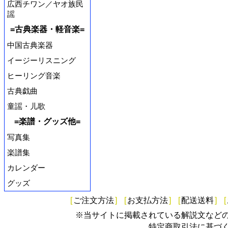
広西チワン／ヤオ族民
謡
=古典楽器・軽音楽=
中国古典楽器
イージーリスニング
ヒーリング音楽
古典戯曲
童謡・儿歌
=楽譜・グッズ他=
写真集
楽譜集
カレンダー
グッズ
[
ご注文方法
]
[
お支払方法
]
[
配送送料
]
[
※当サイトに掲載されている解説文など
特定商取引法に基づ