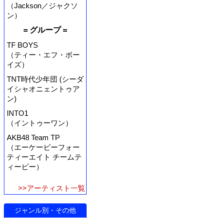
（Jackson／ジャクソ
ン）
= グループ =
TF BOYS
（ティー・エフ・ボー
イズ）
TNT時代少年団 (シーダ
イシャオニェントゥア
ン)
INTO1
（イントゥーワン）
AKB48 Team TP
（エーケービーフォー
ティーエイト チームテ
ィーピー）
>>アーティスト一覧
ジャンル別・その他