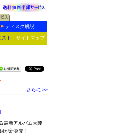
ディスク解説
エスト
サイトマップ
ル
さらに >>
組
なる最新アルバム大陸
1枚組が新発売！