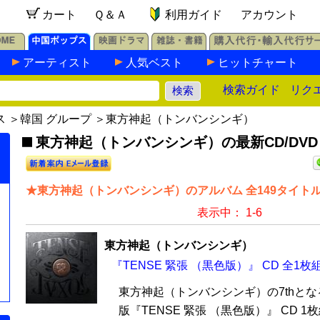
カート
Ｑ＆Ａ
利用ガイド
アカウント
アーティスト
人気ベスト
ヒットチャート
検索ガイド
リク
ス
＞
韓国 グループ
＞東方神起（トンバンシンギ）
東方神起（トンバンシンギ）の最新CD/DVD
★東方神起（トンバンシンギ）のアルバム 全149タイト
表示中： 1-6
東方神起（トンバンシンギ）
『TENSE 緊張 （黒色版）』 CD 全1枚
東方神起（トンバンシンギ）の7thと
版『TENSE 緊張 （黒色版）』 CD 