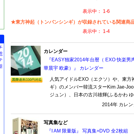
表示中： 1-6
★東方神起（トンバンシンギ）が収録されている関連商品 
表示中： 1-4
チ
カレンダー
総
『EASY独家2014年台暦（ EXO 快楽男
テ
新
華晨宇 欧豪）』 カレンダー
人気アイドルEXO（エクソ）や、東方
ギ）のメンバー韓流スターKim Jae-J
ジュン）、日本の古川雄輝(ふるかわ ゆうき
2014年 カレ
写真集など
『I AM 限量版』 写真集+DVD 全2枚組