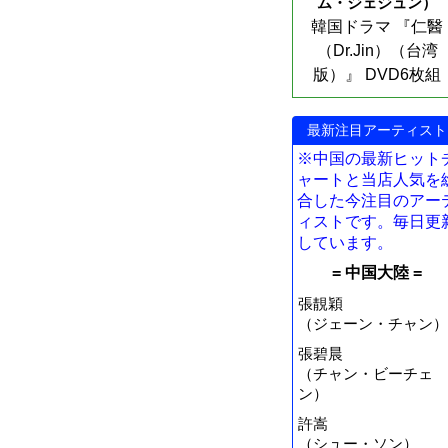
ム・ジェジュン）
韓国ドラマ 『仁醫
（Dr.Jin）（台湾
版）』 DVD6枚組
最新注目アーティスト
※中国の最新ヒット
ャートと当店人気を
合した今注目のアー
ィストです。毎日更
しています。
= 中国大陸 =
張靚穎
（ジェーン・チャン）
張碧晨
（チャン・ビーチェ
ン）
許嵩
（シュー・ソン）