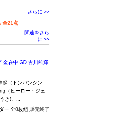
さらに >>
全21点
関連をさら
に >>
声 金在中 GD 古川雄輝
神起（トンバンシン
oong（ヒーロー・ジェ
)、...
ンダー 全0枚組
販売終了