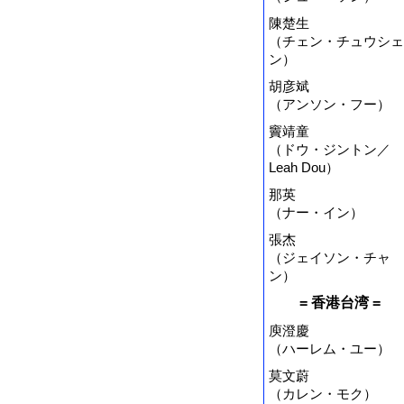
陳楚生
（チェン・チュウシェ
ン）
胡彦斌
（アンソン・フー）
竇靖童
（ドウ・ジントン／
Leah Dou）
那英
（ナー・イン）
張杰
（ジェイソン・チャ
ン）
= 香港台湾 =
庾澄慶
（ハーレム・ユー）
莫文蔚
（カレン・モク）