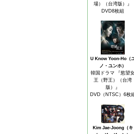
場）（台湾版）』
DVD8枚組
U Know Yoon-Ho（
ノ・ユンホ）
韓国ドラマ 『慾望
王（野王）（台湾
版）』
DVD（NTSC）6枚
Kim Jae-Joong（キ