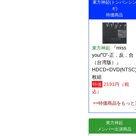
東方神起(トンバンシ
ギ)
特価商品
東方神起
『miss
you/”O”-正．反．合
（台湾版）』
HDCD+DVD(NTSC
枚組
特価
2191円（税
込）
>>特価商品をもっと
東方神起
メンバー出演商品