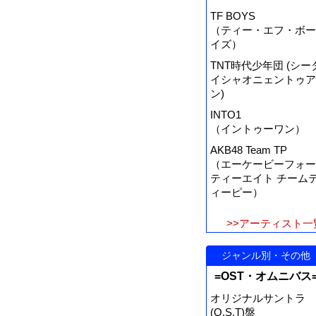
TF BOYS
（ティー・エフ・ボー
イズ）
TNT時代少年団 (シー
イシャオニェントゥア
ン)
INTO1
（イントゥーワン）
AKB48 Team TP
（エーケービーフォー
ティーエイト チーム
ィーピー）
>>アーティスト一
ジャンル別・その他
=OST・オムニバス
オリジナルサントラ
(O.S.T)盤