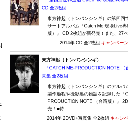
CD 全2枚組
東方神起（トンバンシンギ）の第四回
サートアルバム『Catch Me 現場Liv
版）』 CD 2枚組が新発売！また、27ペ
2014年 CD 全2枚組
キャンペーン価
]
湾
東方神起（トンバンシンギ）
『CATCH ME-PRODUCTION NOTE 
真集 全2枚組
東方神起（トンバンシンギ）のアルバム『
製作過程や撮影裏の物語を記録した『CAT
PRODUCTION NOTE （台湾版）』 
ェ
売！■特...
牧
2014年 2DVD+写真集 全2枚組
キャンペ