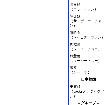
陳嘉樺
（エラ・チェン）
陳珊妮
（サンディー・チャ
ン）
范曉萱
（メイビス・ファン）
周杰倫
（ジェイ・チョウ）
蘇慧倫
（ターシー・スー）
齊秦
（チー・チン）
= 日本韓国 =
王嘉爾
（Jackson／ジャクソ
ン）
= グループ =