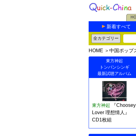
新着すべて
HOME
＞
中国ポップ
東方神起
トンバンシンギ
最新試聴アルバム
東方神起
『Choosey
Lover 理想情人』
CD1枚組