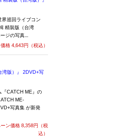
世界巡回ライブコン
e專輯 精裝版（台湾
ージの写真...
格 4,643円（税込）
（台湾版）』 2DVD+写
CATCH ME』の
CH ME-
2DVD+写真集 が新発
ーン価格 8,358円（税
込）