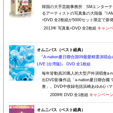
韓国の大手芸能事務所 SMエンター
るアーティストの写真集の大陆版『I AM
+DVD 全2枚組が5000セット限定で新発
2013年 写真集+DVD 全2枚組
キャンペ
オムニバス（ベスト経典）
『A-nation夏日聯合国09最愛精選演唱会a-nat
LIVE (台湾版)』 DVD 全1枚組
毎年皆動員20萬人的大型戸外演唱會a-na
出DVD影像作品「a-nation夏日聯合國 
會」。DVD中收録包括浜崎あゆみ(ハマザ
2009年 DVD 全1枚組
キャンペーン価
オムニバス（ベスト経典）