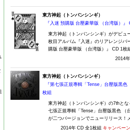
東方神起（トンバンシンギ）
『入迷 預購版 台壓豪華版 （台湾版）』 
東方神起（トンバンシンギ）がデビュー
枚目アルバム『入迷』のリアレンジバ
購版 台壓豪華版 （台湾版）』 CD 1枚組
ユ
2014
女
東方神起（トンバンシンギ）
『第七張正規專輯「Tense」台壓版黒色 
組
枚組
東方神起（トンバンシンギ）の7thと
七張正規專輯「Tense」台壓版黒色 （台
が二つバージョンでニューリリース！メイ
2014年 CD 全1枚組
キャンペーン価