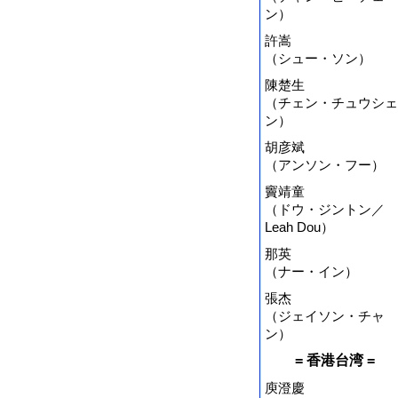
ン）
許嵩
（シュー・ソン）
陳楚生
（チェン・チュウシェ
ン）
胡彦斌
（アンソン・フー）
竇靖童
（ドウ・ジントン／
Leah Dou）
那英
（ナー・イン）
張杰
（ジェイソン・チャ
ン）
= 香港台湾 =
庾澄慶