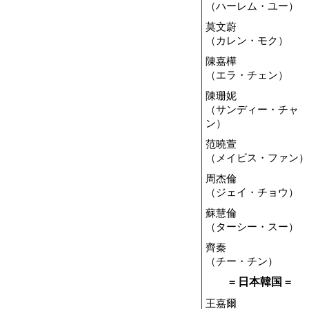
（ハーレム・ユー）
莫文蔚
（カレン・モク）
陳嘉樺
（エラ・チェン）
陳珊妮
（サンディー・チャ
ン）
范曉萱
（メイビス・ファン）
周杰倫
（ジェイ・チョウ）
蘇慧倫
（ターシー・スー）
齊秦
（チー・チン）
= 日本韓国 =
王嘉爾