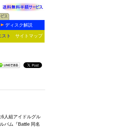
ディスク解説
エスト
サイトマップ
男性6人組アイドルグル
バム『Battle 同名