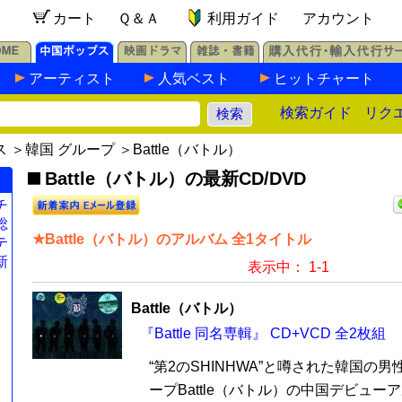
カート
Ｑ＆Ａ
利用ガイド
アカウント
アーティスト
人気ベスト
ヒットチャート
検索ガイド
リク
ス
＞
韓国 グループ
＞Battle（バトル）
Battle（バトル）の最新CD/DVD
チ
総
★Battle（バトル）のアルバム 全1タイトル
テ
新
表示中： 1-1
Battle（バトル）
『Battle 同名専輯』 CD+VCD 全2枚組
“第2のSHINHWA”と噂された韓国の
ープBattle（バトル）の中国デビューアル