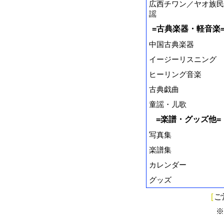
広西チワン／ヤオ族民
謡
=古典楽器・軽音楽
中国古典楽器
イージーリスニング
ヒーリング音楽
古典戯曲
童謡・儿歌
=楽譜・グッズ他=
写真集
楽譜集
カレンダー
グッズ
[
ご
※