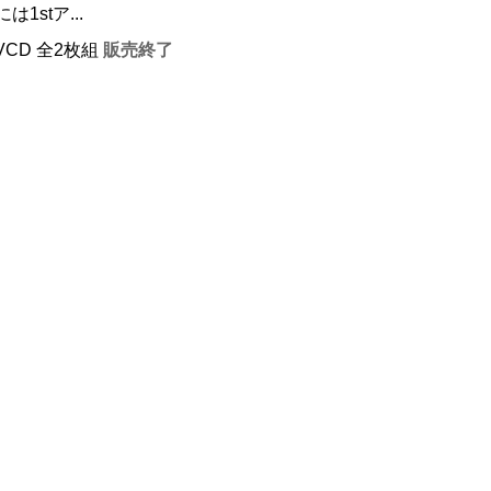
1stア...
+VCD 全2枚組
販売終了