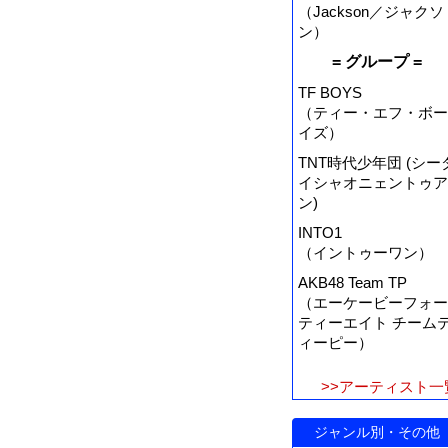
（Jackson／ジャクソ
ン）
= グループ =
TF BOYS
（ティー・エフ・ボー
イズ）
TNT時代少年団 (シー
イシャオニェントゥア
ン)
INTO1
（イントゥーワン）
AKB48 Team TP
（エーケービーフォー
ティーエイト チーム
ィーピー）
>>アーティスト一
ジャンル別・その他