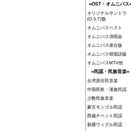
=OST・オムニバス
オリジナルサントラ
(O.S.T)盤
オムニバスベスト
オムニバス演唱会
オムニバス港台版
オムニバス韓国語版
オムニバスMTV他
=民謡・民族音楽=
台湾原住民音楽
中国民歌・漢族民謡
少数民族音楽
蒙古モンゴル民謡
西蔵チベット民謡
新疆ウィグル民謡