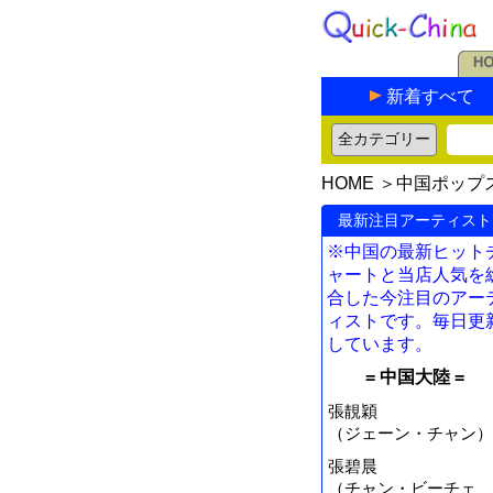
新着すべて
HOME
＞
中国ポップ
最新注目アーティスト
※中国の最新ヒット
ャートと当店人気を
合した今注目のアー
ィストです。毎日更
しています。
= 中国大陸 =
張靚穎
（ジェーン・チャン）
張碧晨
（チャン・ビーチェ