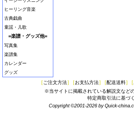
イージーリスニング
ヒーリング音楽
古典戯曲
童謡・儿歌
=楽譜・グッズ他=
写真集
楽譜集
カレンダー
グッズ
[
ご注文方法
]
[
お支払方法
]
[
配送送料
]
[
※当サイトに掲載されている解説文など
特定商取引法に基づ
Copyright ©2001-2026 by Quick-china.c