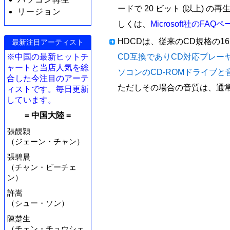
ードで 20 ビット (以上)
リージョン
しくは、
Microsoft社のFAQ
HDCDは、従来のCD規格の16b
最新注目アーティスト
※中国の最新ヒットチ
CD互換でありCD対応プレーヤー(CD p
ャートと当店人気を総
ソコンのCD-ROMドライブ
合した今注目のアーテ
ただしその場合の音質は、通常
ィストです。毎日更新
しています。
= 中国大陸 =
張靚穎
（ジェーン・チャン）
張碧晨
（チャン・ビーチェ
ン）
許嵩
（シュー・ソン）
陳楚生
（チェン・チュウシェ