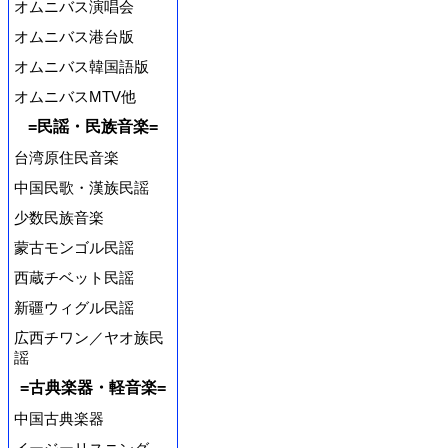
オムニバス演唱会
オムニバス港台版
オムニバス韓国語版
オムニバスMTV他
=民謡・民族音楽=
台湾原住民音楽
中国民歌・漢族民謡
少数民族音楽
蒙古モンゴル民謡
西蔵チベット民謡
新疆ウィグル民謡
広西チワン／ヤオ族民
謡
=古典楽器・軽音楽=
中国古典楽器