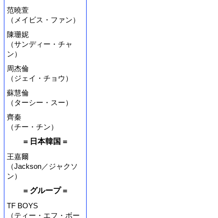
范曉萱
（メイビス・ファン）
陳珊妮
（サンディー・チャ
ン）
周杰倫
（ジェイ・チョウ）
蘇慧倫
（ターシー・スー）
齊秦
（チー・チン）
= 日本韓国 =
王嘉爾
（Jackson／ジャクソ
ン）
= グループ =
TF BOYS
（ティー・エフ・ボー