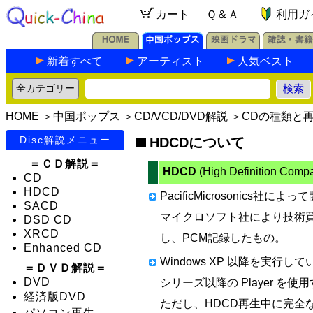
カート
Ｑ＆Ａ
利用ガ
新着すべて
アーティスト
人気ベスト
HOME
＞
中国ポップス
＞
CD/VCD/DVD解説
＞
CDの種類と
Disc解説メニュー
HDCDについて
＝ＣＤ解説＝
HDCD
(High Definition Compat
CD
HDCD
PacificMicrosonics
SACD
マイクロソフト社により技術買収さ
DSD CD
XRCD
し、PCM記録したもの。
Enhanced CD
Windows XP 以降を実行している
＝ＤＶＤ解説＝
DVD
シリーズ以降の Player 
経済版DVD
ただし、HDCD再生中に完全
パソコン再生