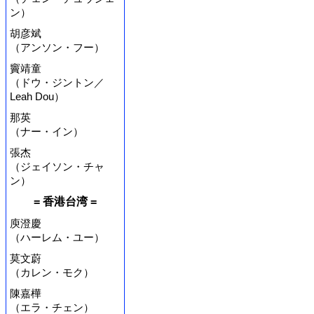
ン）
胡彦斌
（アンソン・フー）
竇靖童
（ドウ・ジントン／
Leah Dou）
那英
（ナー・イン）
張杰
（ジェイソン・チャ
ン）
= 香港台湾 =
庾澄慶
（ハーレム・ユー）
莫文蔚
（カレン・モク）
陳嘉樺
（エラ・チェン）