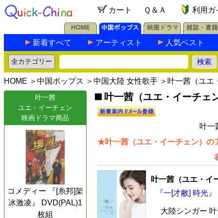
カート
Ｑ＆Ａ
利用ガ
新着すべて
アーティスト
人気ベスト
HOME
＞
中国ポップス
＞
中国大陸 女性歌手
＞叶一茜（ユエ
叶一茜（ユエ・イーチェン）
叶一茜
ユエ・イーチェン
映画ドラマ商品
叶一
★叶一茜（ユエ・イーチェン）のア
叶一茜（ユエ・イ
コメディー 『[糸邦]架
『一[才敝] 時光』
冰激凌』 DVD(PAL)1
大陸シンガー 
枚組