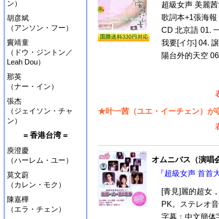
ン）
超級女声 美麗茜
歌詞本+1張海報
胡彦斌
（アンソン・フー）
CD 北京語 01.
竇靖童
我要[イ尓] 04.
（ドウ・ジントン／
陽台外的天空 06. 
Leah Dou）
那英
（ナー・イン）
張杰
（ジェイソン・チャ
★叶一茜（ユエ・イーチェン）が収
ン）
= 香港台湾 =
庾澄慶
オムニバス（演唱
（ハーレム・ユー）
『超級女声 首首大P
莫文蔚
（カレン・モク）
[青見]麗的超
陳嘉樺
PK。ステレオ音
（エラ・チェン）
字幕：中文簡体