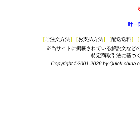
叶一
[
ご注文方法
]
[
お支払方法
]
[
配送送料
]
[
※当サイトに掲載されている解説文など
特定商取引法に基づ
Copyright ©2001-2026 by Quick-china.c