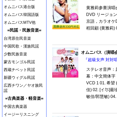
オムニバス港台版
黄雅莉参賽演唱会
DVD リージョンAL
オムニバス韓国語版
京語，カラオケDol
オムニバスMTV他
程回顧 (黄雅莉) 02
=民謡・民族音楽=
台湾原住民音楽
中国民歌・漢族民謡
オムニバス（演唱
少数民族音楽
『超級女声 対対唱
蒙古モンゴル民謡
ステレオ音声：
西蔵チベット民謡
幕：中文簡体字
新疆ウィグル民謡
VCD 1 01. 希
広西チワン／ヤオ族民
佳) 02. [イ尓]
謡
敏佳/郭慧敏) 04. 
=古典楽器・軽音楽=
中国古典楽器
イージーリスニング