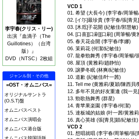
VCD 1
01. 希望 (大長今) (李宇春/周筆
02. [イ尓]最珍貴 (李宇春/張[青見]
03. [木卮]子花開 (紀敏佳/郭慧敏)
李宇春(クリス・リー)
04. [口喜][口刷][口刷] (周筆暢/黄
出演『血滴子（The
05. 春天花会開 (李宇春/李娜)
Guillotines）（台湾
06. 茉莉花 (何潔/紀敏佳)
版）』
07. 龍拳勁舞秀 (李宇春/周筆暢/
DVD（NTSC）2枚組
08. 屋頂 (黄雅莉/趙静怡)
09. 譲夢冬眠 (林爽/紀敏佳)
ジャンル別・その他
10. 道歉 (紀敏佳/叶一茜)
11. Tell me (黄雅莉/夏穎/陳西
=OST・オムニバス=
12. 多年不見的好友重逢 (我一見[
オリジナルサントラ
13. 勁歌熱舞秀 (群星)
(O.S.T)盤
14. 青苹果楽園 (李宇春/何潔)
オムニバスベスト
15. 達板城的姑娘 (叶一茜/黄雅莉
オムニバス演唱会
16. 真心英雄 (張[青見]穎/紀敏佳)
VCD 2
オムニバス港台版
01. 想唱就唱 (李宇春/周筆暢/張[
オムニバス韓国語版