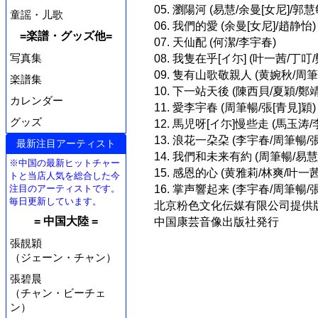
05. 瀏陽河 (易慧/余曼[女尼]/郭慧
童謡・儿歌
06. 我們的愛 (余曼[女尼]/趙静怡)
=楽譜・グッズ他=
07. 天仙配 (何潔/李宇春)
写真集
08. 我隻在乎[イ尓] (叶一茜/丁叮
09. 隻有山歌敬親人 (黄婉秋/周筆
楽譜集
10. 下一站天後 (陳西貝/夏穎/鄭
カレンダー
11. 愛李宇春 (周筆暢/張[青見]穎)
グッズ
12. 馬児呀[イ尓]慢些走 (馬玉涛/
13. 浪花一朶朶 (李宇春/周筆暢/
最新注目アーティスト
14. 我們和未来有約 (周筆暢/易慧
※中国の最新ヒットチャー
15. 感恩的心 (黄雅莉/林爽/叶一茜
トと当店人気を総合した今
注目のアーティストです。
16. 掌声響起来 (李宇春/周筆暢/張
毎日更新しています。
北京粉色文化伝媒有限公司提供
= 中国大陸 =
中国康芸音像出版社発行
張靚穎
（ジェーン・チャン）
張碧晨
（チャン・ビーチェ
ン）