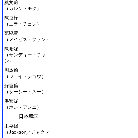
莫文蔚
（カレン・モク）
陳嘉樺
（エラ・チェン）
范曉萱
（メイビス・ファン）
陳珊妮
（サンディー・チャ
ン）
周杰倫
（ジェイ・チョウ）
蘇慧倫
（ターシー・スー）
洪安妮
（ホン・アンニ）
= 日本韓国 =
王嘉爾
（Jackson／ジャクソ