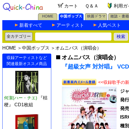
カート
Ｑ＆Ａ
利用ガ
新着すべて
アーティスト
人気ベスト
HOME
＞
中国ポップス
＞
オムニバス（演唱会）
オムニバス（演唱会）
収録アーティストなど
関連最新オススメ商品
『超級女声 対対唱』 VCD
<<収録歌手の
ジ
何潔(ハー・チエ)
『桔
発
梗』 CD1枚組
発
IS
種別