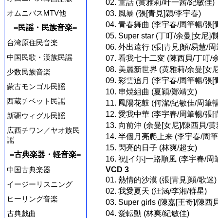
02. 童話 (黄雅莉/叶一茜/紀敏佳)
オムニバスMTV他
03. 風暴 (張[青見]穎/李宇春)
04. 青春舞曲 (李宇春/周筆暢/張[
=民謡・民族音楽=
05. Super star (丁叮/余曼[女尼]
台湾原住民音楽
06. 外出遠行 (張[青見]穎/易慧/
中国民歌・漢族民謡
07. 看我七十二変 (陳西貝/丁叮/余
08. 美麗新世界 (黄雅莉/余曼[女尼
少数民族音楽
09. 彩雲追月 (李宇春/周筆暢/張[
蒙古モンゴル民謡
10. 串焼組曲 (夏穎/鄭靖文)
西蔵チベット民謡
11. 鳳陽花鼓 (何潔/紀敏佳/周筆暢
12. 愛我中華 (李宇春/周筆暢/張[
新疆ウィグル民謡
13. 向前沖 (余曼[女尼]/陳西貝/
広西チワン／ヤオ族民
14. 半個月亮爬上来 (李宇春/周筆
謡
15. 閃亮的日子 (林爽/超女)
=古典楽器・軽音楽=
16. 祝[イ尓]一路順風 (李宇春/周
中国古典楽器
VCD 3
01. 熱情的沙漠 (張[青見]穎/歌迷)
イージーリスニング
02. 我愛夏天 (汪涵/李湘/群星)
ヒーリング音楽
03. Super girls (陳嘉[王奇]
古典戯曲
04. 愛転動 (林爽/紀敏佳)