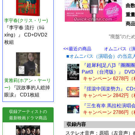
曲
重
李宇春(クリス・リー)
商
『李宇春 流行（liú
xíng）』 CD+DVD2
”廃盤”の
枚組
<<最近の商品
オムニバス（演唱
■オムニバス（演唱会）の当店
『超犀利[足八]3『團團團團團
Part3 （台湾版）』 DV
キャンペーン 6278円
黄雅莉(ホアン・ヤーリ
ー)
『説故事的人総掉
『揺滾中国楽勢力』 CD
眼涙』 CD1枚組
キャンペーン 2842円
『三生有幸 馬拉松演唱会Li
収録アーティストの
キャンペーン 2786円
最新映画ドラマ商品
収録内容
ステレオ音声：原唱（左音声）&