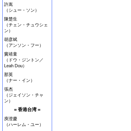
許嵩
（シュー・ソン）
陳楚生
（チェン・チュウシェ
ン）
胡彦斌
（アンソン・フー）
竇靖童
（ドウ・ジントン／
Leah Dou）
那英
（ナー・イン）
張杰
（ジェイソン・チャ
ン）
= 香港台湾 =
庾澄慶
（ハーレム・ユー）