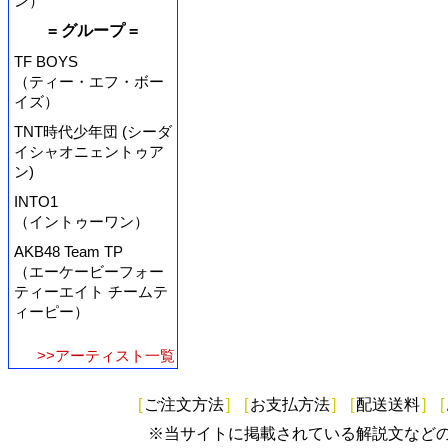
ン）
= グループ =
TF BOYS
（ティー・エフ・ボー
イズ）
TNT時代少年団 (シーダ
イシャオニェントゥア
ン)
INTO1
（イントゥーワン）
AKB48 Team TP
（エーケービーフォー
ティーエイト チームテ
ィーピー）
>>アーティスト一覧
[
ご注文方法
]
[
お支払方法
]
[
配送送料
]
[
※当サイトに掲載されている解説文など