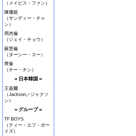
（メイビス・ファン）
陳珊妮
（サンディー・チャ
ン）
周杰倫
（ジェイ・チョウ）
蘇慧倫
（ターシー・スー）
齊秦
（チー・チン）
= 日本韓国 =
王嘉爾
（Jackson／ジャクソ
ン）
= グループ =
TF BOYS
（ティー・エフ・ボー
イズ）