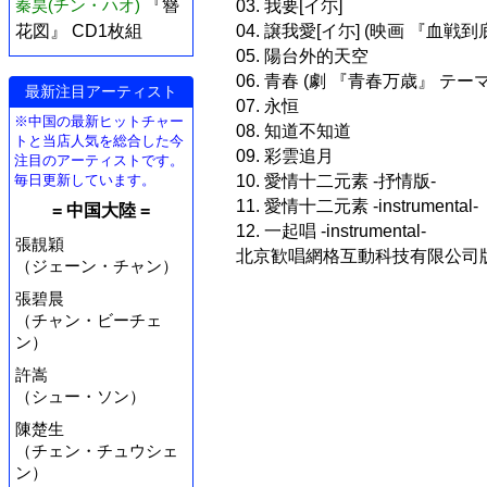
秦昊(チン・ハオ)
『簪
03. 我要[イ尓]
04. 譲我愛[イ尓] (映画 『血戦
花図』 CD1枚組
05. 陽台外的天空
06. 青春 (劇 『青春万歳』 テー
最新注目アーティスト
07. 永恒
※中国の最新ヒットチャー
08. 知道不知道
トと当店人気を総合した今
09. 彩雲追月
注目のアーティストです。
10. 愛情十二元素 -抒情版-
毎日更新しています。
11. 愛情十二元素 -instrumental-
= 中国大陸 =
12. 一起唱 -instrumental-
張靚穎
北京歓唱網格互動科技有限公司
（ジェーン・チャン）
張碧晨
（チャン・ビーチェ
ン）
許嵩
（シュー・ソン）
陳楚生
（チェン・チュウシェ
ン）