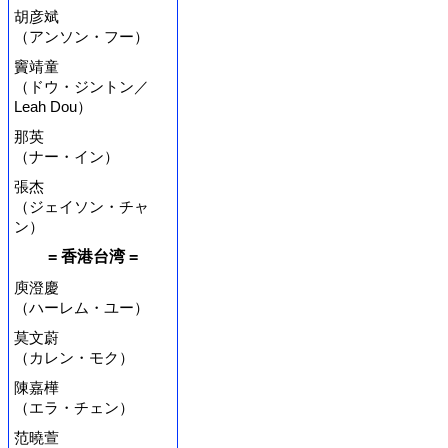
胡彦斌
（アンソン・フー）
竇靖童
（ドウ・ジントン／
Leah Dou）
那英
（ナー・イン）
張杰
（ジェイソン・チャ
ン）
= 香港台湾 =
庾澄慶
（ハーレム・ユー）
莫文蔚
（カレン・モク）
陳嘉樺
（エラ・チェン）
范曉萱