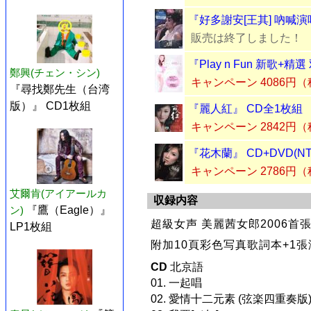
『好多謝安[王其] 吶喊演唱
販売は終了しました！
『Play n Fun 新歌+精
鄭興(チェン・シン)
キャンペーン 4086円
『尋找鄭先生（台湾
版）』 CD1枚組
『麗人紅』 CD全1枚組
キャンペーン 2842円
『花木蘭』 CD+DVD(N
キャンペーン 2786円
艾爾肯(アイアールカ
収録内容
ン)
『鷹（Eagle）』
超級女声 美麗茜女郎2006首張
LP1枚組
附加10頁彩色写真歌詞本+1張
CD
北京語
01. 一起唱
02. 愛情十二元素 (弦楽四重奏版