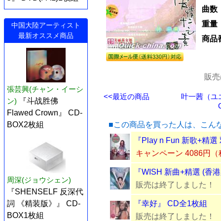
曲数
重量
中国大陸アーティスト
最新オススメ商品
商品
販売
張芸興(チャン・イーシ
<<最近の商品
叶一茜（ユ
ン)
『斗战胜佛
Flawed Crown』 CD-
BOX2枚組
■この商品を買った人は、こん
『Play n Fun 新歌+精
キャンペーン 4086円
『WISH 新曲+精選 (香港
周深(ジョウシェン)
販売は終了しました！
『SHENSELF 反深代
詞 《精装版》』 CD-
『幸好』 CD全1枚組
BOX1枚組
販売は終了しました！