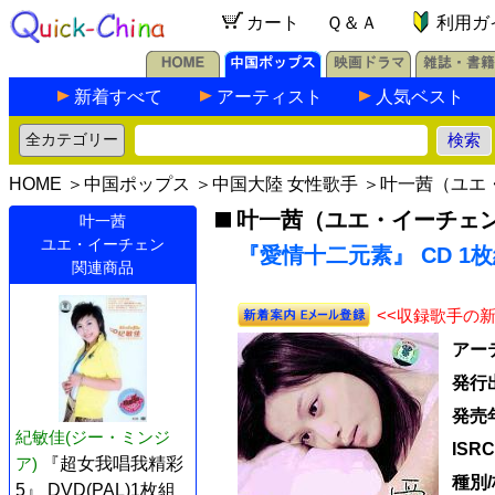
カート
Ｑ＆Ａ
利用ガ
新着すべて
アーティスト
人気ベスト
HOME
＞
中国ポップス
＞
中国大陸 女性歌手
＞
叶一茜（ユエ
叶一茜（ユエ・イーチェ
叶一茜
ユエ・イーチェン
『愛情十二元素』 CD 1
関連商品
<<収録歌手の
アー
発行
発売
紀敏佳(ジー・ミンジ
ISR
ア)
『超女我唱我精彩
種別
5』 DVD(PAL)1枚組