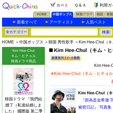
カート
Ｑ＆Ａ
利用ガ
新着すべて
アーティスト
人気ベスト
HOME
＞
中国ポップス
＞
韓国 男性歌手
＞Kim Hee-Chu
Kim Hee-Chul（キム
Kim Hee-Chul
キム・ヒチョル
映画ドラマ商品
Kim He
★Kim Hee-Chul（キム・ヒチ
Kim Hee-Chu
韓国ドラマ 『我們結
『因為是金希澈 宇宙
婚了（私達結婚しま
祕密日記』 写真集
した） 國際版 第二季