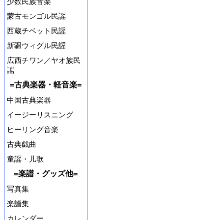
少数民族音楽
蒙古モンゴル民謡
西蔵チベット民謡
新疆ウィグル民謡
広西チワン／ヤオ族民
謡
=古典楽器・軽音楽=
中国古典楽器
イージーリスニング
ヒーリング音楽
古典戯曲
童謡・儿歌
=楽譜・グッズ他=
写真集
楽譜集
カレンダー