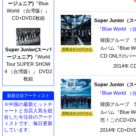
ージュニア)
『Blue
World （台湾版）』
CD+DVD2枚組
Super Junio
『Blue World
韓国グループ Su
ルバム『Blue 
Super Junior(スーパ
CD ONLYのバー
ージュニア)
『World
Tour SUPER SHOW
2014年 
4 （台湾版）』 DVD2
枚組
Super Junio
『Blue World
最新注目アーティスト
韓国グループ Su
※中国の最新ヒットチ
ャートと当店人気を総
ルバム『Blue W
合した今注目のアーテ
売！このCD+DVD
ィストです。毎日更新
しています。
2014年 CD+D