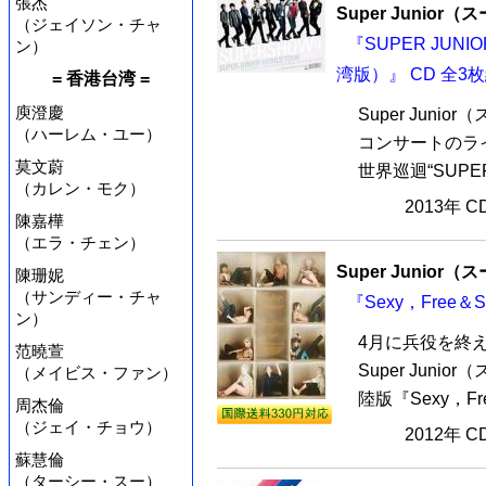
張杰
Super Junio
（ジェイソン・チャ
『SUPER JUNIO
ン）
湾版）』 CD 全3
= 香港台湾 =
庾澄慶
Super Jun
（ハーレム・ユー）
コンサートのライ
莫文蔚
世界巡迴“SUPER
（カレン・モク）
2013年 
陳嘉樺
（エラ・チェン）
Super Junio
陳珊妮
（サンディー・チャ
『Sexy，Free＆S
ン）
4月に兵役を終
范曉萱
Super Jun
（メイビス・ファン）
陸版『Sexy，Fre
周杰倫
（ジェイ・チョウ）
2012年 
蘇慧倫
（ターシー・スー）