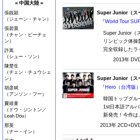
= 中国大陸 =
Super Junio
張靚穎
（ジェーン・チャン）
『World Tour 
張碧晨
Super Jun
（チャン・ビーチェ
ン）
リンピック体操
完全収録したライブア
許嵩
（シュー・ソン）
2013年 D
陳楚生
（チェン・チュウシェ
Super Junio
ン）
『Hero（台湾版）
胡彦斌
（アンソン・フー）
韓国トップグループ
竇靖童
1st日本語アルバ
（ドウ・ジントン／
新発売！今作は、
Leah Dou）
2013年 2CD+D
那英
（ナー・イン）