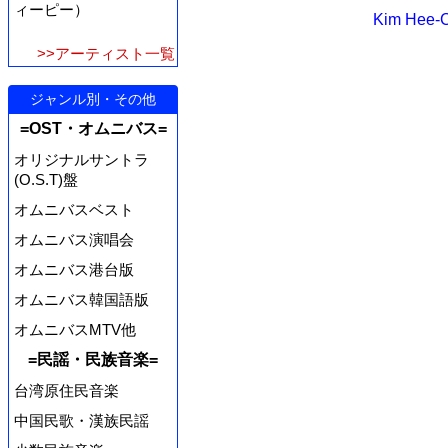
ィーピー）
Kim He
>>アーティスト一覧
ジャンル別・その他
=OST・オムニバス=
オリジナルサントラ
(O.S.T)盤
オムニバスベスト
オムニバス演唱会
オムニバス港台版
オムニバス韓国語版
オムニバスMTV他
=民謡・民族音楽=
台湾原住民音楽
中国民歌・漢族民謡