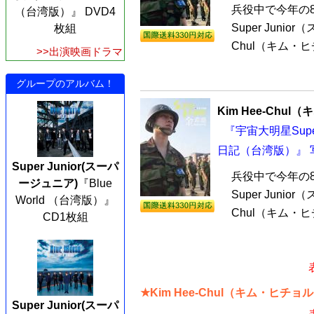
兵役中で今年の
（台湾版）』 DVD4
Super Juni
枚組
Chul（キム・
>>出演映画ドラマ
グループのアルバム！
Kim Hee-Chu
『宇宙大明星Sup
日記（台湾版）』 
Super Junior(スーパ
兵役中で今年の
ージュニア)
『Blue
Super Juni
World （台湾版）』
Chul（キム・
CD1枚組
★Kim Hee-Chul（キム・ヒチ
Super Junior(スーパ