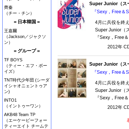
Super Junio
齊秦
『Sexy，Free＆
（チー・チン）
= 日本韓国 =
4月に兵役を終
Super Jun
王嘉爾
（Jackson／ジャクソ
『Sexy，Free
ン）
2012年 
= グループ =
TF BOYS
Super Junio
（ティー・エフ・ボー
イズ）
『Sexy，Free＆
TNT時代少年団 (シーダ
4月に兵役を終
イシャオニェントゥア
Super Jun
ン)
『Sexy，Free
INTO1
（イントゥーワン）
2012年 
AKB48 Team TP
（エーケービーフォー
ティーエイト チームテ