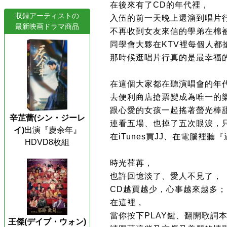
在後來有了CD的年代裡，
収録アーティストの
入伍的前一天晚上還溜到唱片
最新映画ドラマ商品
不再收到女友來信的學弟在棉
同學會大夥在KTV裡每個人都
那時候逛唱片行真的是最幸福
在這個大家都在聽演唱會的年
去便利商店搶票變成為唯一的
跟心愛的女孩一起搖著螢光棒
辛芷蕾(シン・ジーレ
連看五場、也掉了五次眼淚，
イ)
出演『慶余年』
在iTunes買JJ、在電腦裡
HDVD8枚組
時光荏苒，
也許回憶淡了、愛人不見了，
CD越買越少，心事越來越多；
在這裡，
當你按下PLAY鍵、翻開歌詞
王傑(デイブ・ウォン)