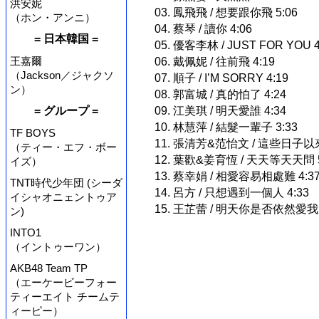
洪安妮
03. 鳳飛飛 / 想要跟你飛 5:06
（ホン・アンニ）
04. 蔡琴 / 讀你 4:06
= 日本韓国 =
05. 優客李林 / JUST FOR YOU 4
王嘉爾
06. 戴佩妮 / 往前飛 4:19
（Jackson／ジャクソ
07. 順子 / I’M SORRY 4:19
ン）
08. 郭富城 / 真的怕了 4:24
= グループ =
09. 江美琪 / 明天愛誰 4:34
10. 林慧萍 / 結髮一輩子 3:33
TF BOYS
11. 張清芳&范怡文 / 這些日子以來
（ティー・エフ・ボー
12. 葉歡&姜育恆 / 天天等天天問 5
イズ）
13. 蔡幸娟 / 相愛容易相處難 4:3
TNT時代少年団 (シーダ
14. 呂方 / 只想遇到一個人 4:33
イシャオニェントゥア
15. 王芷蕾 / 明天你是否依然愛我 
ン)
INTO1
（イントゥーワン）
AKB48 Team TP
（エーケービーフォー
ティーエイト チームテ
ィーピー）