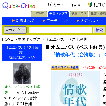
カート
Ｑ＆Ａ
利用ガ
新着すべて
アーティスト
人気ベスト
HOME
＞
中国ポップス
＞
オムニバス（ベスト経典）
オムニバス（ベスト経典
オムニバス（ベスト経
典）
『情歌年代（台湾版）』 C
最新試聴アルバム
<<収録歌手の
オムニバス（ベスト経
典）
『女也 Herstory
I
with Mayday（台湾
版）』 CD1枚組