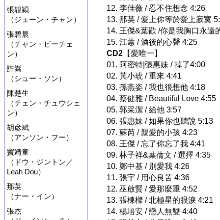
12. 李佳薇 / 忍不住想念 4:26
張靚穎
（ジェーン・チャン）
13. 那英 / 愛上你等於愛上寂寞 5:
14. 王傑&葉歡 /你是我胸口永遠的痛
張碧晨
15. 江蕙 / 酒後的心聲 4:25
（チャン・ビーチェ
CD2
【愛唯一】
ン）
01. 阿密特|張惠妹 / 掉了4:00
許嵩
02. 黃小琥 / 重來 4:41
（シュー・ソン）
03. 孫燕姿 / 我也很想他 4:18
陳楚生
04. 蔡健雅 / Beautiful Love 4:55
（チェン・チュウシェ
05. 郭采潔 / 給他 3:57
ン）
06. 張惠妹 / 如果你也聽說 5:13
胡彦斌
07. 蘇芮 / 親愛的小孩 4:23
（アンソン・フー）
08. 王傑 / 忘了你忘了我 4:41
竇靖童
09. 林子祥&葉蒨文 / 選擇 4:35
（ドウ・ジントン／
10. 鄭中基 / 別愛我 4:26
Leah Dou）
11. 張宇 / 用心良苦 4:36
那英
12. 巫啟賢 / 愛那麼重 4:52
（ナー・イン）
13. 張棟樑 / 北極星的眼淚 4:21
張杰
14. 楊培安 / 戀人無雙 4:40