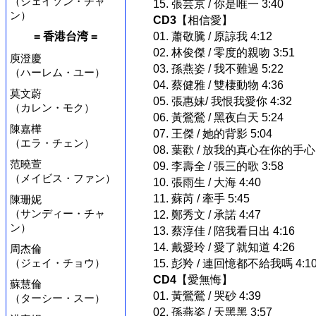
（ジェイソン・チャ
15. 張芸京 / 你是唯一 3:40
ン）
CD3
【相信愛】
= 香港台湾 =
01. 蕭敬騰 / 原諒我 4:12
02. 林俊傑 / 零度的親吻 3:51
庾澄慶
03. 孫燕姿 / 我不難過 5:22
（ハーレム・ユー）
04. 蔡健雅 / 雙棲動物 4:36
莫文蔚
05. 張惠妹/ 我恨我愛你 4:32
（カレン・モク）
06. 黃鶯鶯 / 黑夜白天 5:24
陳嘉樺
07. 王傑 / 她的背影 5:04
（エラ・チェン）
08. 葉歡 / 放我的真心在你的手心 
范曉萱
09. 李壽全 / 張三的歌 3:58
（メイビス・ファン）
10. 張雨生 / 大海 4:40
11. 蘇芮 / 牽手 5:45
陳珊妮
（サンディー・チャ
12. 鄭秀文 / 承諾 4:47
ン）
13. 蔡淳佳 / 陪我看日出 4:16
14. 戴愛玲 / 愛了就知道 4:26
周杰倫
（ジェイ・チョウ）
15. 彭羚 / 連回憶都不給我嗎 4:1
CD4
【愛無悔】
蘇慧倫
01. 黃鶯鶯 / 哭砂 4:39
（ターシー・スー）
02. 孫燕姿 / 天黑黑 3:57