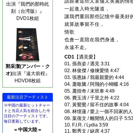
請跟著這些又哀傷又美麗的情
出演『我們的那時此
一起進入時光隧道，
刻（台湾版）』
讓我們重回那些記憶中最美好
DVD1枚組
就算故事留不住，
情歌
也會一直陪在我們身邊，
永遠不走。
CD1
【遇見愛】
01. 孫燕姿 / 遇見 3:31
郭采潔(アンバー・ク
02. 林俊傑 / 修煉愛情 4:47
オ)
出演『遠大前程』
03. 張惠妹 / 我最親愛的 4:44
HDVD8枚組
04. 蕭敬騰 / 阿飛的小蝴蝶 4:16
05. 蕭煌奇 / 末班車 4:49
最新注目アーティスト
06. 費玉清 / 千里之外 4:22
07. 黃鶯鶯 / 留不住的故事 4:04
※中国の最新ヒットチャー
トと当店人気を総合した今
08. 林憶蓮 / 愛上一個不回家的人 
注目のアーティストです。
09. 葉蒨文 / 離開情人的日子 5:5
毎日更新しています。
10. F.I.R. / Lydia 3:59
= 中国大陸 =
11. 鄭秀文 / 缺席 4:37