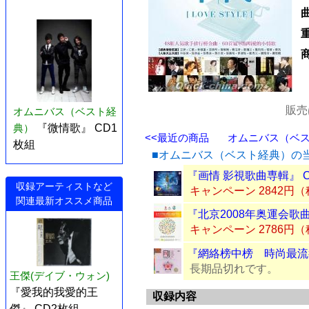
販売
オムニバス（ベスト経
典）
『微情歌』 CD1
<<最近の商品
オムニバス（ベスト
枚組
■オムニバス（ベスト経典）の
『画情 影視歌曲専輯』 
収録アーティストなど
キャンペーン 2842円
関連最新オススメ商品
『北京2008年奥運会歌曲
キャンペーン 2786円
『網絡榜中榜 時尚最流行
長期品切れです。
王傑(デイブ・ウォン)
『愛我的我愛的王
収録内容
傑』 CD2枚組