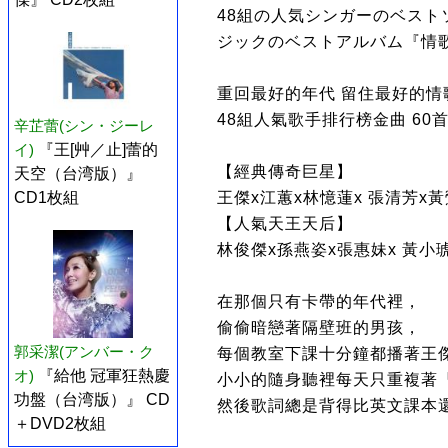
48組の人気シンガーのベスト
ジックのベストアルバム『情
重回最好的年代 留住最好的情
48組人氣歌手排行榜金曲 60
辛芷蕾(シン・ジーレ
イ)
『王[艸／止]蕾的
【經典傳奇巨星】
天空（台湾版）』
王傑x江蕙x林憶蓮x 張清芳x黃
CD1枚組
【人氣天王天后】
林俊傑x孫燕姿x張惠妹x 黃小
在那個只有卡帶的年代裡，
偷偷暗戀著隔壁班的男孩，
郭采潔(アンバー・ク
每個教室下課十分鐘都播著王
オ)
『給他 冠軍狂熱慶
小小的隨身聽裡每天只重複著
功盤（台湾版）』 CD
然後歌詞總是背得比英文課本
＋DVD2枚組