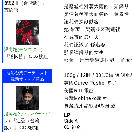
第82冊（台湾版）』
是廢墟裡淋著大雨的一架鋼琴
五線譜
是彈著琴望天而笑的一個表情
讓我們深刻動容
她 帶著一架鋼琴來到這裡
在城市的最中央
我們認識了 孫燕姿
温尚翊(モンスター)
那個彈鋼琴的女生
『逆転勝』 CD2枚組
那個__用音樂遊走世界__的女
香港台湾アーティスト
180g / 12吋 / 331/3轉 透明
最新オススメ商品
英國Curve Pusher 刻片
美國RTI 電鍍
台灣Mobineko壓片
典藏流水編號 絕對珍藏
潘瑋柏(ウィルバー・パ
LP
ン)
『狂愛（台湾
Side A
01. 神奇
版）』 CD2枚組