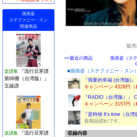
孫燕姿
ステファニー・スン
関連商品
販売
<<最近の商品
孫燕姿（ステ
■孫燕姿（ステファニー・スン
楽譜集
『流行豆芽譜
第88冊（台湾版）』
『我要的幸福 (台湾版)』
五線譜
キャンペーン 4328円
『RADIO（台湾版）』 
キャンペーン 3157円
『是時候 It’s time（
長期品切れです。
楽譜集
『流行豆芽譜
収録内容