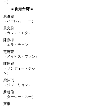
エ）
= 香港台湾 =
庾澄慶
（ハーレム・ユー）
莫文蔚
（カレン・モク）
陳嘉樺
（エラ・チェン）
范曉萱
（メイビス・ファン）
陳珊妮
（サンディー・チャ
ン）
梁詠琪
（ジジ・リョン）
蘇慧倫
（ターシー・スー）
齊秦