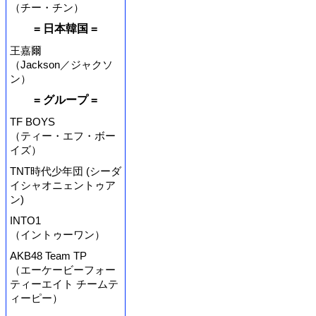
（チー・チン）
= 日本韓国 =
王嘉爾
（Jackson／ジャクソ
ン）
= グループ =
TF BOYS
（ティー・エフ・ボー
イズ）
TNT時代少年団 (シーダ
イシャオニェントゥア
ン)
INTO1
（イントゥーワン）
AKB48 Team TP
（エーケービーフォー
ティーエイト チームテ
ィーピー）