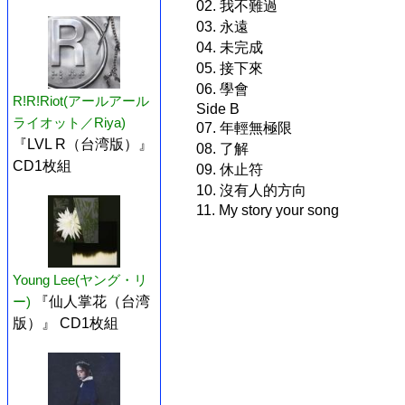
02. 我不難過
03. 永遠
04. 未完成
05. 接下來
06. 學會
R!R!Riot(アールアール
Side B
ライオット／Riya)
07. 年輕無極限
『LVL R（台湾版）』
08. 了解
CD1枚組
09. 休止符
10. 沒有人的方向
11. My story your song
Young Lee(ヤング・リ
ー)
『仙人掌花（台湾
版）』 CD1枚組