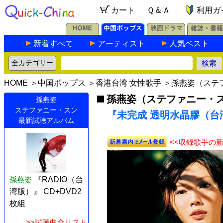
カート
Ｑ＆Ａ
利用ガ
新着すべて
アーティスト
人気ベスト
HOME
＞
中国ポップス
＞
香港台湾 女性歌手
＞
孫燕姿（ステ
孫燕姿（ステファニー・
孫燕姿
ステファニー・スン
『未完成 透明水晶膠（台湾
最新試聴アルバム
<<収録歌手の
孫燕姿
『RADIO（台
湾版）』 CD+DVD2
枚組
>>試聴曲全リスト