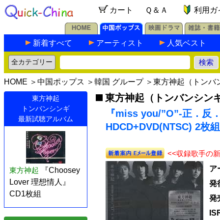
カート
Ｑ＆Ａ
利用ガ
新着すべて
アーティスト
人気ベスト
HOME
＞
中国ポップス
＞
韓国 グループ
＞
東方神起（トンバ
東方神起（トンバンシン
東方神起
トンバンシンギ
『miss you/”O”-正
最新試聴アルバム
HDCD+DVD(NTSC) 2枚組
<<収録歌手の
ア
東方神起
『Choosey
Lover 理想情人』
発
CD1枚組
発
IS