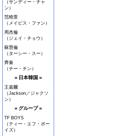
（サンディー・チャ
ン）
范曉萱
（メイビス・ファン）
周杰倫
（ジェイ・チョウ）
蘇慧倫
（ターシー・スー）
齊秦
（チー・チン）
= 日本韓国 =
王嘉爾
（Jackson／ジャクソ
ン）
= グループ =
TF BOYS
（ティー・エフ・ボー
イズ）