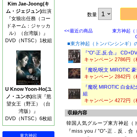
Kim Jae-Joong(キ
ム・ジェジュン)
出演
数量
『女狼出任務（コー
ドネーム：ジャッカ
<<最近の商品
東方神起（
ル）（台湾版）』
DVD（NTSC）1枚組
■東方神起（トンバンシンギ）
『“O”-正.反.合.』 CD+
キャンペーン 2786円
『魔呪/呪文 MIROTIC
キャンペーン 2842円
『魔呪 MIROTIC 白金紀
U Know Yoon-Ho(ユ
組
ノ・ユンホ)
出演『慾
キャンペーン 4272円
望女王（野王）（台
湾版）』
収録内容
DVD（NTSC）6枚組
韓国人気グループ東方神起（
『miss you / ”O”-正．反
東方神起