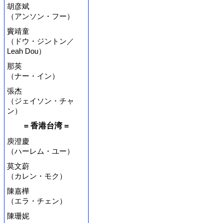
胡彦斌
（アンソン・フー）
竇靖童
（ドウ・ジントン／
Leah Dou）
那英
（ナー・イン）
張杰
（ジェイソン・チャ
ン）
= 香港台湾 =
庾澄慶
（ハーレム・ユー）
莫文蔚
（カレン・モク）
陳嘉樺
（エラ・チェン）
陳珊妮