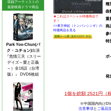
収録アーティストの
種
最新映画ドラマ商品
曲
★これはスペシャル特価商品で
重
す！
>>東方神起（トンバンシンギ）の
商
特価商品を見る
参
特
Park Yoo-Chun(パ
ク・ユチョン)
出演
ポ
『危情三天（スリー
デイズ～愛と正義
～）全16話（台湾
版）』 DVD6枚組
発
1個を総額 2521円
※中国国内向けD
注意事項
と
ご返品