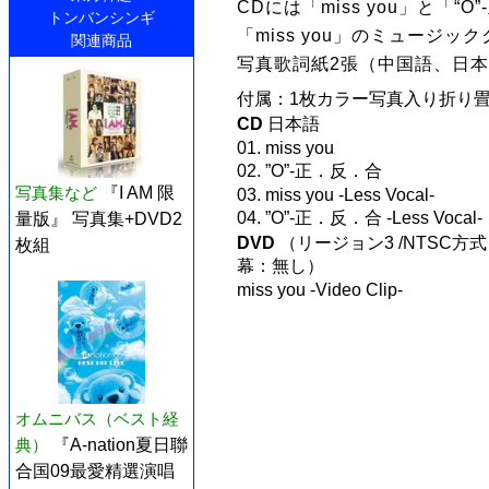
CDには「miss you」と「
トンバンシンギ
「miss you」のミュージ
関連商品
写真歌詞紙2張（中国語、日
付属：1枚カラー写真入り折り
CD
日本語
01. miss you
02. ”O”-正．反．合
写真集など
『I AM 限
03. miss you -Less Vocal-
04. ”O”-正．反．合 -Less Vocal-
量版』 写真集+DVD2
DVD
（リージョン3 /NTSC方式（
枚組
幕：無し）
miss you -Video Clip-
オムニバス（ベスト経
典）
『A-nation夏日聯
合国09最愛精選演唱