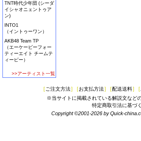
TNT時代少年団 (シーダ
イシャオニェントゥア
ン)
INTO1
（イントゥーワン）
AKB48 Team TP
（エーケービーフォー
ティーエイト チームテ
ィーピー）
>>アーティスト一覧
[
ご注文方法
]
[
お支払方法
]
[
配送送料
]
[
※当サイトに掲載されている解説文など
特定商取引法に基づ
Copyright ©2001-2026 by Quick-china.c