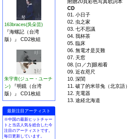
附贈20頁彩色写真歌詞本
CD
01. 小日子
02. 虫之家
163braces(吳朵芸)
03. 七不思議
『海螺記（台湾
04. 我杯茶
版）』 CD2枚組
05. 臨床
06. 無電才是災難
07. 天窓
08. [ロ／力]眼相看
09. 近在咫尺
朱宇青(ジュー・ユーチ
10. 深閨
ン)
『明鏡（台湾
11. 破了的米菲兔（北京語）
12. 充電器
版）』 CD1枚組
13. 途経北海道
最新注目アーティスト
※中国の最新ヒットチャー
トと当店人気を総合した今
注目のアーティストです。
毎日更新しています。