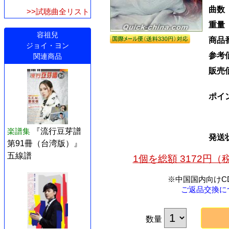
曲数
>>試聴曲全リスト
重量
容祖兒
商品
ジョイ・ヨン
参考
関連商品
販売
ポイ
楽譜集
『流行豆芽譜
発送
第91冊（台湾版）』
五線譜
1個を総額 3172円
※中国国内向けC
ご返品交換に
数量