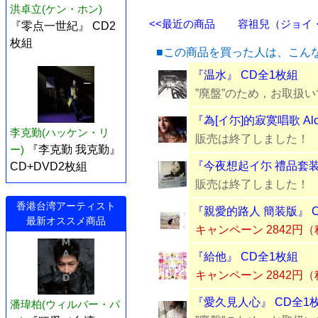
洪卓立(ケン・ホン)
<<最近の商品
容祖兒（ジョイ・ヨ
『零点一世紀』 CD2
枚組
■この商品を買った人は、こん
『温水』 CD全1枚組
”廃盤”のため，お取扱
『為[イ尓]的寂寞唱歌 Alo
李克勤(ハッケン・リ
販売は終了しました！
ー)
『李克勤 我克勤』
『今夜想起イ尓 禮品套装』
CD+DVD2枚組
販売は終了しました！
香港台湾アーティスト
『親愛的路人 簡装版』 
最新オススメ商品
キャンペーン 2842円
『給他』 CD全1枚組
キャンペーン 2842円
『愛久見人心』 CD全1
潘瑋柏(ウィルバー・パ