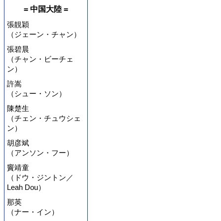
= 中国大陸 =
張靚穎
（ジェーン・チャン）
張碧晨
（チャン・ビーチェ
ン）
許嵩
（シュー・ソン）
陳楚生
（チェン・チュウシェ
ン）
胡彦斌
（アンソン・フー）
竇靖童
（ドウ・ジントン／
Leah Dou）
那英
（ナー・イン）