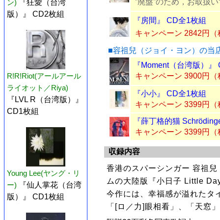
”廃盤”のため，お取扱
ン)
『狂愛（台湾
版）』 CD2枚組
『房間』 CD全1枚組
キャンペーン 2842円
■容祖兒（ジョイ・ヨン）の当
『Moment（台湾版）』 
キャンペーン 3900円
R!R!Riot(アールアール
ライオット／Riya)
『小小』 CD全1枚組
『LVL R（台湾版）』
キャンペーン 3399円
CD1枚組
『薛丁格的猫 Schröding
キャンペーン 3399円
収録内容
香港のスパーシンガー 容祖兒
Young Lee(ヤング・リ
ムの大陸版『小日子 Little D
ー)
『仙人掌花（台湾
今作には、幸福感が溢れたタ
版）』 CD1枚組
「[ロ／力]眼相看」、「天窓