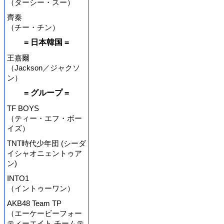
（ターシー・スー）
齊秦
（チー・チン）
= 日本韓国 =
王嘉爾
（Jackson／ジャクソ
ン）
= グループ =
TF BOYS
（ティー・エフ・ボー
イズ）
TNT時代少年団 (シーダ
イシャオニェントゥア
ン)
INTO1
（イントゥーワン）
AKB48 Team TP
（エーケービーフォー
ティーエイト チームテ