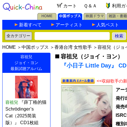
カート
Ｑ＆Ａ
利用ガ
新着すべて
アーティスト
人気ベスト
HOME
＞
中国ポップス
＞
香港台湾 女性歌手
＞
容祖兒（ジョ
容祖兒（ジョイ・ヨン）
容祖兒
ジョイ・ヨン
『小日子 Little Day』 C
最新試聴アルバム
<<収録歌手の
アー
発行
容祖兒
『薛丁格的猫
発売
Schrödinger’s
ISR
Cat（2025简装
版）』 CD1枚組
種別