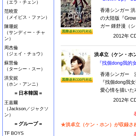
（エラ・チェン）
香港シンガー 洪
范曉萱
（メイビス・ファン）
の大陸版『Grow
ガー 鍾舒漫（シ
陳珊妮
（サンディー・チャ
2012年 
ン）
周杰倫
（ジェイ・チョウ）
洪卓立（ケン・ホ
蘇慧倫
『找個dong我的女
（ターシー・スー）
香港シンガー 
洪安妮
『找個dong
（ホン・アンニ）
愛心情を描いた本
= 日本韓国 =
2012年 
王嘉爾
（Jackson／ジャクソ
ン）
= グループ =
★洪卓立（ケン・ホン）が収録され
TF BOYS