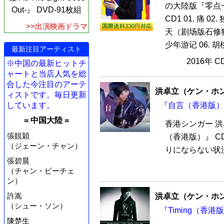
の大陸版『零点
Out-』 DVD-91枚組
CD1 01. 痛 
>>出演映画ドラマ
天（剧场版石修独
少年游记 06. 胡桃树
最新注目アーティスト
2016年 
※中国の最新ヒットチ
ャートと当店人気を総
合した今注目のアーテ
洪卓立（ケン・ホ
ィストです。毎日更新
『自言（香港版）』
しています。
= 中国大陸 =
香港シンガー 洪
張靚穎
（香港版）』 C
（ジェーン・チャン）
りにならない状況
張碧晨
（チャン・ビーチェ
ン）
許嵩
洪卓立（ケン・ホ
（シュー・ソン）
『Timing（香港
陳楚生