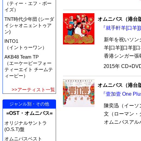
（ティー・エフ・ボー
イズ）
オムニバス（港台
TNT時代少年団 (シーダ
イシャオニェントゥア
『就手軒羊[口羊][
ン)
新年を祝いソン
INTO1
（イントゥーワン）
羊[口羊][口羊]
香港シンガー張敬
AKB48 Team TP
（エーケービーフォー
2015年 CD+D
ティーエイト チームテ
ィーピー）
オムニバス（港台
>>アーティスト一覧
『壹加壹 One P
ジャンル別・その他
陳奕迅（イーソ
=OST・オムニバス=
文（ローマン・
オムニバスアルバム『
オリジナルサントラ
(O.S.T)盤
オムニバスベスト