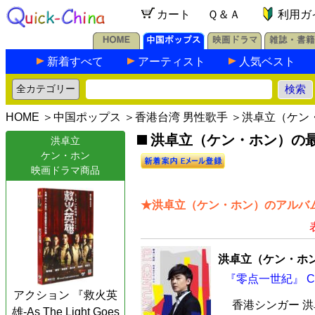
カート
Ｑ＆Ａ
利用ガ
新着すべて
アーティスト
人気ベスト
HOME
＞
中国ポップス
＞
香港台湾 男性歌手
＞洪卓立（ケン
洪卓立（ケン・ホン）の最新
洪卓立
ケン・ホン
映画ドラマ商品
★洪卓立（ケン・ホン）のアルバム
洪卓立（ケン・ホ
『零点一世紀』 C
アクション 『救火英
香港シンガー 
雄-As The Light Goes