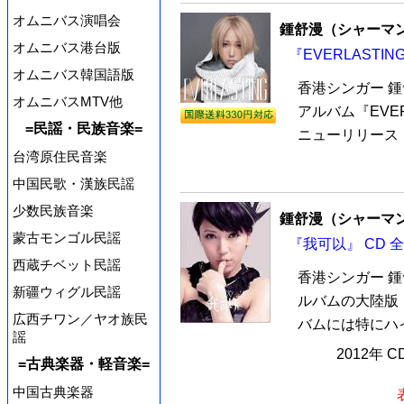
オムニバス演唱会
鍾舒漫（シャーマ
オムニバス港台版
『EVERLASTI
オムニバス韓国語版
香港シンガー 
オムニバスMTV他
アルバム『EVER
=民謡・民族音楽=
ニューリリース！メイ
台湾原住民音楽
中国民歌・漢族民謡
少数民族音楽
鍾舒漫（シャーマ
蒙古モンゴル民謡
『我可以』 CD 
西蔵チベット民謡
香港シンガー 鍾
新疆ウィグル民謡
ルバムの大陸版
広西チワン／ヤオ族民
バムには特にハイ
謡
2012年 
=古典楽器・軽音楽=
中国古典楽器