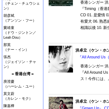
香港シンガー 洪
（チェン・チュウシェ
ン）
『Timing（香
CD 01. 是愛情 0
胡彦斌
（アンソン・フー）
有愛犬 06. 熟悉
竇靖童
相識以後 10. 新生命
（ドウ・ジントン／
Leah Dou）
那英
（ナー・イン）
洪卓立（ケン・ホ
張杰
『All Around
（ジェイソン・チャ
香港シンガー 洪
ン）
『All Aroun
= 香港台湾 =
ス！今作には、メイ
庾澄慶
（ハーレム・ユー）
莫文蔚
（カレン・モク）
洪卓立（ケン・ホ
陳嘉樺
『Grown Up』 