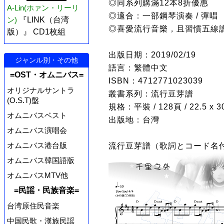
◎同系列購滿12本8折優惠
A-Lin(ホァン・リーリ
◎適合：一部鋼琴演奏 / 彈唱
ン)
『LINK（台湾
◎喜愛流行音樂，且習慣五線
版）』 CD1枚組
出版日期：2019/02/19
ジャンル別・その他
語言：繁體中文
=OST・オムニバス=
ISBN：4712771023039
オリジナルサントラ
叢書系列：流行豆芽譜
(O.S.T)盤
規格：平裝 / 128頁 / 22.5 x 
オムニバスベスト
出版地：台灣
オムニバス演唱会
オムニバス港台版
流行豆芽譜（歌詞とコード名
オムニバス韓国語版
オムニバスMTV他
=民謡・民族音楽=
台湾原住民音楽
中国民歌・漢族民謡