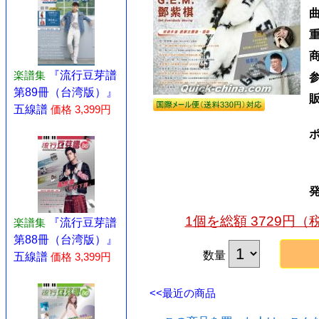
楽譜集
『流行豆芽譜
第89冊（台湾版）』
五線譜
価格 3,399円
1個を総額 3729円
楽譜集
『流行豆芽譜
第88冊（台湾版）』
数量
五線譜
価格 3,399円
<<最近の商品