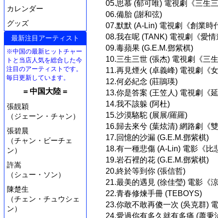
05.思慕 (郁可唯) 電視劇《
カレンダー
06.備胎 (謝和弦)
グッズ
07.默默 (A-Lin) 電視劇《創業
08.我在呢 (TANK) 電視劇《
最新注目アーティスト
09.毒蘋果 (G.E.M.鄧紫棋)
※中国の最新ヒットチャー
10.三生三世 (張杰) 電視劇《
トと当店人気を総合した今
注目のアーティストです。
11.再見煙火 (卓義峰) 電視劇
毎日更新しています。
12.何必紀念 (莊鵑瑛)
= 中国大陸 =
13.你是答案 (王笠人) 電視劇
14.我不該躲 (阿杜)
張靚穎
15.沙漠駱駝 (展展/羅羅)
（ジェーン・チャン）
16.歸去來兮 (葉炫清) 網路劇
張碧晨
17.回憶的沙漏 (G.E.M.鄧紫棋)
（チャン・ビーチェ
18.有一種悲傷 (A-Lin) 電
ン）
19.岩石裡的花 (G.E.M.鄧紫棋)
許嵩
20.終於等到你 (張信哲)
（シュー・ソン）
21.最美的遇見 (徐佳瑩) 電
陳楚生
22.青春修煉手冊 (TEBOYS)
（チェン・チュウシェ
23.你敢不敢再傻一次 (吳克群)
ン）
24.愛過你有多久就有多痛 (蕭秉