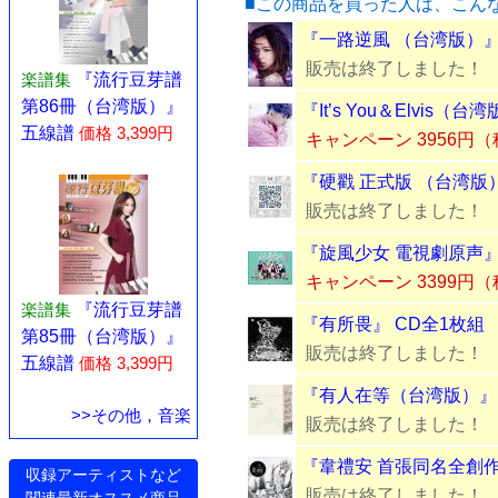
■この商品を買った人は、こん
『一路逆風 （台湾版）』 B
販売は終了しました！
楽譜集
『流行豆芽譜
第86冊（台湾版）』
『It’s You＆Elvis（
五線譜
価格 3,399円
キャンペーン 3956円
『硬戳 正式版 （台湾版）
販売は終了しました！
『旋風少女 電視劇原声』
キャンペーン 3399円
楽譜集
『流行豆芽譜
『有所畏』 CD全1枚組
第85冊（台湾版）』
販売は終了しました！
五線譜
価格 3,399円
『有人在等（台湾版）』 
>>その他，音楽
販売は終了しました！
『韋禮安 首張同名全創作
収録アーティストなど
販売は終了しました！