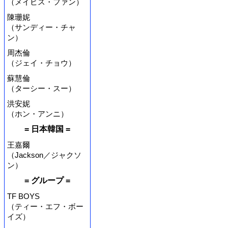
（メイビス・ファン）
陳珊妮
（サンディー・チャ
ン）
周杰倫
（ジェイ・チョウ）
蘇慧倫
（ターシー・スー）
洪安妮
（ホン・アンニ）
= 日本韓国 =
王嘉爾
（Jackson／ジャクソ
ン）
= グループ =
TF BOYS
（ティー・エフ・ボー
イズ）