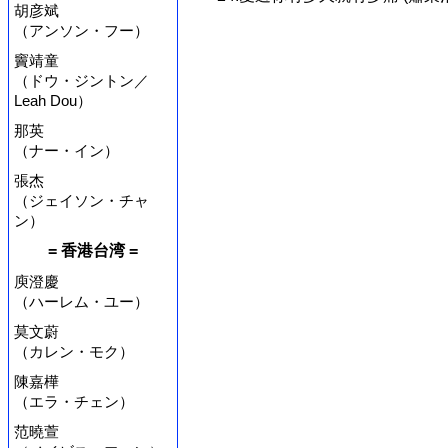
胡彦斌
（アンソン・フー）
竇靖童
（ドウ・ジントン／
Leah Dou）
那英
（ナー・イン）
張杰
（ジェイソン・チャ
ン）
= 香港台湾 =
庾澄慶
（ハーレム・ユー）
莫文蔚
（カレン・モク）
陳嘉樺
（エラ・チェン）
范曉萱