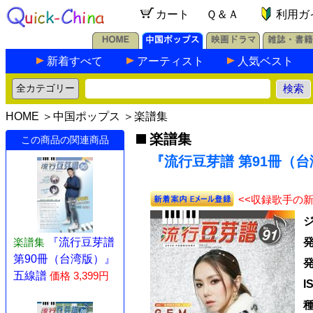
カート
Ｑ＆Ａ
利用ガ
新着すべて
アーティスト
人気ベスト
HOME
＞
中国ポップス
＞
楽譜集
楽譜集
この商品の関連商品
『流行豆芽譜 第91冊（台
<<収録歌手の
楽譜集
『流行豆芽譜
第90冊（台湾版）』
五線譜
価格 3,399円
I
種