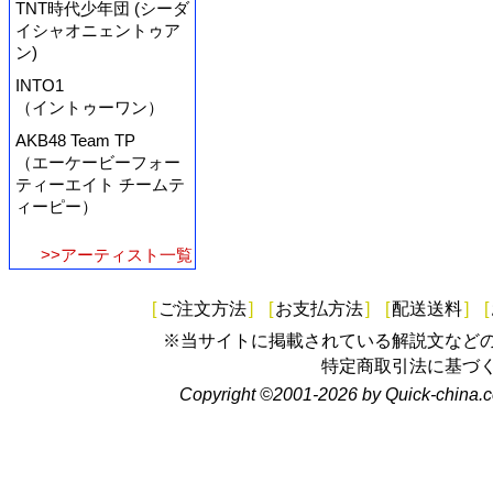
TNT時代少年団 (シーダ
イシャオニェントゥア
ン)
INTO1
（イントゥーワン）
AKB48 Team TP
（エーケービーフォー
ティーエイト チームテ
ィーピー）
>>アーティスト一覧
[
ご注文方法
]
[
お支払方法
]
[
配送送料
]
[
※当サイトに掲載されている解説文など
特定商取引法に基づ
Copyright ©2001-2026 by Quick-china.c