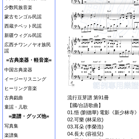
少数民族音楽
蒙古モンゴル民謡
西蔵チベット民謡
新疆ウィグル民謡
広西チワン／ヤオ族民
謡
=古典楽器・軽音楽=
中国古典楽器
イージーリスニング
ヒーリング音楽
古典戯曲
流行豆芽譜 第91冊
【國/台語歌曲】
童謡・儿歌
01.悟 (劉德華) 電影《新少林寺
=楽譜・グッズ他=
02.可樂 (林采欣)
写真集
03.耳朵 (李榮浩)
04.長大 (容祖兒)
楽譜集