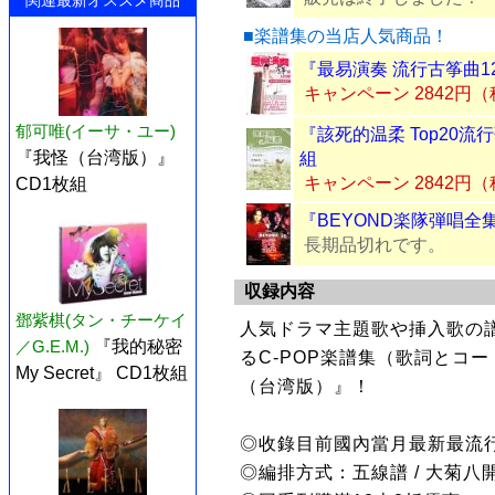
関連最新オススメ商品
■楽譜集の当店人気商品！
『最易演奏 流行古筝曲1
キャンペーン 2842円
郁可唯(イーサ・ユー)
『該死的温柔 Top20流
『我怪（台湾版）』
組
キャンペーン 2842円
CD1枚組
『BEYOND楽隊弾唱全
長期品切れです。
収録内容
鄧紫棋(タン・チーケイ
人気ドラマ主題歌や挿入歌の
／G.E.M.)
『我的秘密
るC-POP楽譜集（歌詞とコ
My Secret』 CD1枚組
（台湾版）』！
◎收錄目前國內當月最新最流
◎編排方式：五線譜 / 大菊八