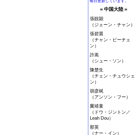
毎日更新しています。
= 中国大陸 =
張靚穎
（ジェーン・チャン）
張碧晨
（チャン・ビーチェ
ン）
許嵩
（シュー・ソン）
陳楚生
（チェン・チュウシェ
ン）
胡彦斌
（アンソン・フー）
竇靖童
（ドウ・ジントン／
Leah Dou）
那英
（ナー・イン）