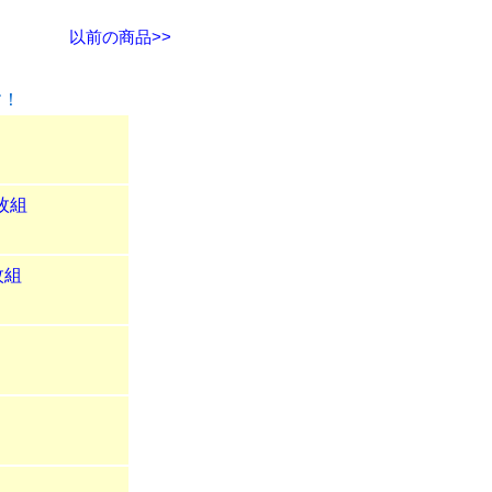
以前の商品>>
す！
1枚組
枚組