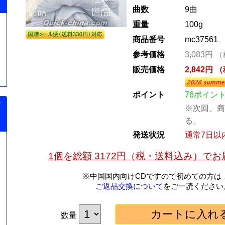
曲数
9曲
重量
100g
商品番号
mc37561
参考価格
3,083円 
販売価格
2,842円 
ポイント
76ポイン
チ
※次回、商
る。
発送状況
通常7日以
1個を総額 3172円（税・送料込み）で
※中国国内向けCDですので初めての方は
ご返品交換について
をご一読ください
数量