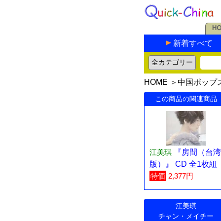
新着すべて
HOME
＞
中国ポップ
この商品の関連商品
江美琪
『房間（台湾
版）』 CD 全1枚組
特価
2,377円
江美琪
チャン・メイチー