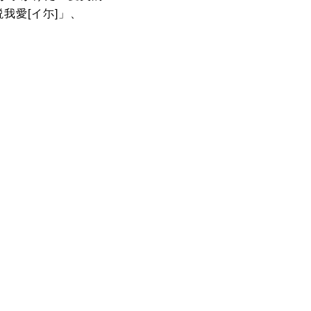
我愛[イ尓]」、