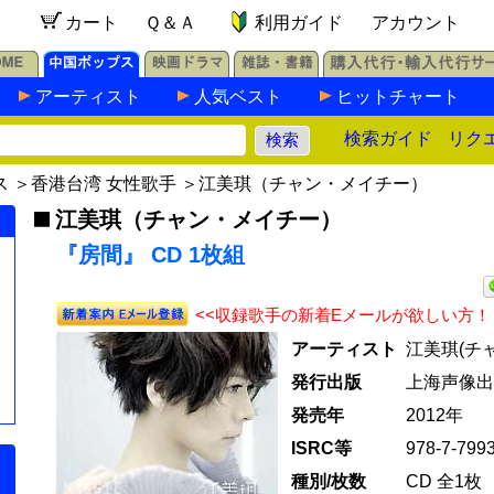
カート
Ｑ＆Ａ
利用ガイド
アカウント
アーティスト
人気ベスト
ヒットチャート
検索ガイド
リク
ス
＞
香港台湾 女性歌手
＞
江美琪（チャン・メイチー）
江美琪（チャン・メイチー）
『房間』 CD 1枚組
<<収録歌手の新着Eメールが欲しい方！
アーティスト
江美琪(チ
発行出版
上海声像出
発売年
2012年
ISRC等
978-7-799
種別/枚数
CD 全1枚