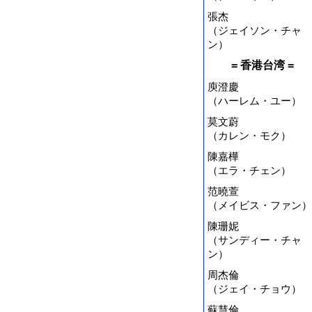
張杰
（ジェイソン・チャ
ン）
= 香港台湾 =
庾澄慶
（ハーレム・ユー）
莫文蔚
（カレン・モク）
陳嘉樺
（エラ・チェン）
范曉萱
（メイビス・ファン）
陳珊妮
（サンディー・チャ
ン）
周杰倫
（ジェイ・チョウ）
蘇慧倫