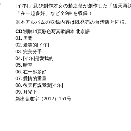
湾
[イ尓]」及び創作才女の趙之璧が創作した「後天再説
「在一起多好」など全9曲を収録！
※本アルバムの収録内容は既発売の台湾版と同様。
CD
附贈14頁彩色写真歌詞本 北京語
01. 房間
02. 愛笑的[イ尓]
03. 完美分手
04. [イ尓]是愛我的
05. 晴空
06. 在一起多好
07. 愛情的重量
08. 後天再説我愛[イ尓]
09. 月光下
新出音進字（2012）151号
チ