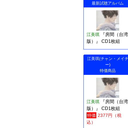
最新試聴アルバム
江美琪
『房間（台湾
版）』 CD1枚組
江美琪(チャン・メイ
ー)
特価商品
江美琪
『房間（台湾
版）』 CD1枚組
特価
2377円（税
込）