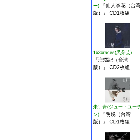
ー)
『仙人掌花（台
版）』 CD1枚組
163braces(吳朵芸)
『海螺記（台湾
版）』 CD2枚組
朱宇青(ジュー・ユー
ン)
『明鏡（台湾
版）』 CD1枚組