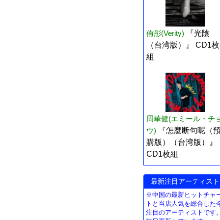
侑彤(Verity)
『光陰
（台湾版）』 CD1枚
組
周華健(エミール・チ
ウ)
『怎麼断句呢（
購版）（台湾版）』
CD1枚組
最新注目アーティスト
※中国の最新ヒットチャ
トと当店人気を総合した
注目のアーティストです