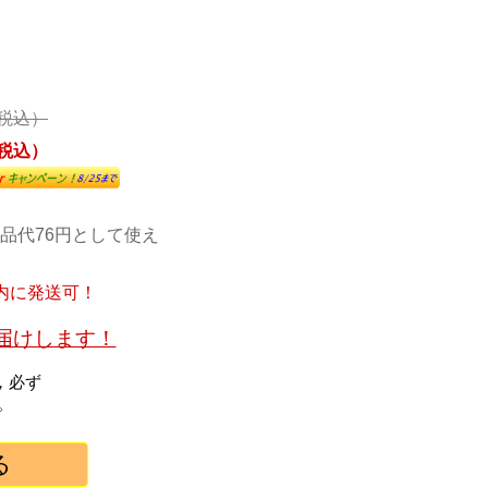
（税込）
（税込）
ト
品代76円として使え
内に発送可！
お届けします！
，必ず
。