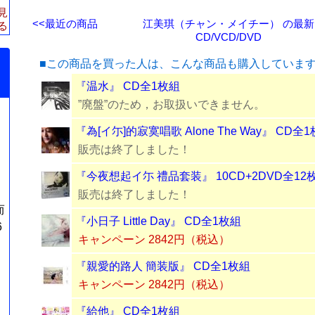
見
<<最近の商品
江美琪（チャン・メイチー） の最新
る
CD/VCD/DVD
■この商品を買った人は、こんな商品も購入していま
『温水』 CD全1枚組
”廃盤”のため，お取扱いできません。
『為[イ尓]的寂寞唱歌 Alone The Way』 CD全
販売は終了しました！
『今夜想起イ尓 禮品套装』 10CD+2DVD全12
販売は終了しました！
而
『小日子 Little Day』 CD全1枚組
6
キャンペーン 2842円（税込）
『親愛的路人 簡装版』 CD全1枚組
キャンペーン 2842円（税込）
『給他』 CD全1枚組