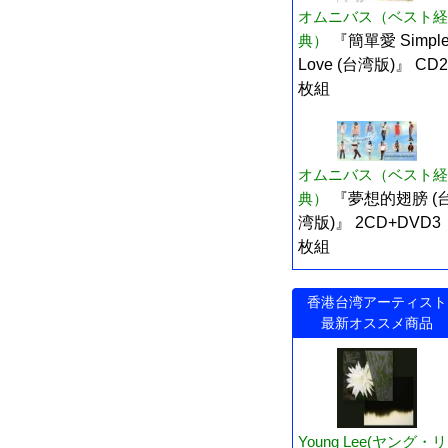
オムニバス（ベスト経
典）
『簡單愛 Simpl
Love (台湾版)』 CD2
枚組
オムニバス（ベスト経
典）
『夢想的翅膀 (
湾版)』 2CD+DVD3
枚組
香港台湾アーティスト
最新オススメ商品
Young Lee(ヤング・リ