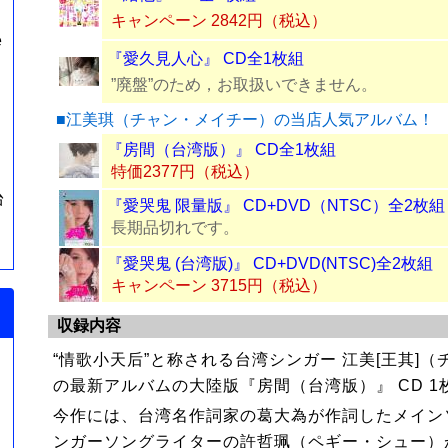
キャンペーン 2842円（税込）
e
『愛久見人心』 CD全1枚組
”廃盤”のため，お取扱いできません。
■江美琪（チャン・メイチー）の当店人気アルバム！
『房間（台湾版）』 CD全1枚組
特価2377円（税込）
台
『愛哭鬼 限量版』 CD+DVD（NTSC）全2枚組
長期品切れです。
『愛哭鬼 (台湾版)』 CD+DVD(NTSC)全2枚組
キャンペーン 3715円（税込）
収録内容
“情歌小天后”と称される台湾シンガー 江美[王其]
の最新アルバムの大陸版『房間（台湾版）』 CD 1
今作には、台湾名作詞家の葛大為が作詞したメイン
ンガーソングライターの許哲珮（ペギー・シュー）