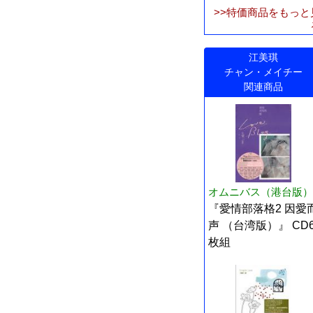
>>特価商品をもっと
江美琪
チャン・メイチー
関連商品
オムニバス（港台版）
『愛情部落格2 因愛
声 （台湾版）』 CD
枚組