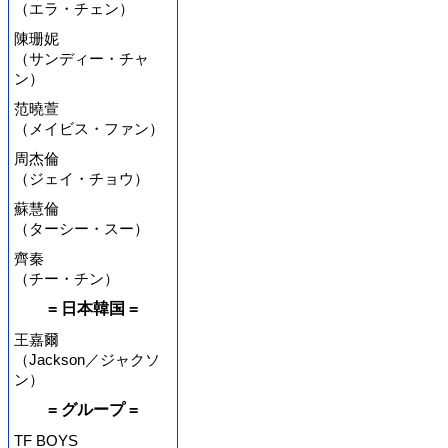
（エラ・チェン）
陳珊妮
（サンディー・チャ
ン）
范曉萱
（メイビス・ファン）
周杰倫
（ジェイ・チョウ）
蘇慧倫
（ターシー・スー）
齊秦
（チー・チン）
= 日本韓国 =
王嘉爾
（Jackson／ジャクソ
ン）
= グループ =
TF BOYS