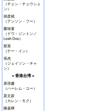
（チェン・チュウシェ
ン）
胡彦斌
（アンソン・フー）
竇靖童
（ドウ・ジントン／
Leah Dou）
那英
（ナー・イン）
張杰
（ジェイソン・チャ
ン）
= 香港台湾 =
庾澄慶
（ハーレム・ユー）
莫文蔚
（カレン・モク）
陳嘉樺