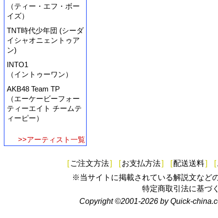
（ティー・エフ・ボー
イズ）
TNT時代少年団 (シーダ
イシャオニェントゥア
ン)
INTO1
（イントゥーワン）
AKB48 Team TP
（エーケービーフォー
ティーエイト チームテ
ィーピー）
>>アーティスト一覧
[
ご注文方法
]
[
お支払方法
]
[
配送送料
]
[
※当サイトに掲載されている解説文など
特定商取引法に基づ
Copyright ©2001-2026 by Quick-china.c