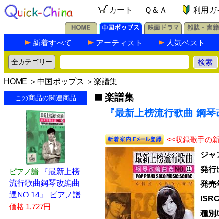
カート
Ｑ＆Ａ
利用ガ
新着すべて
アーティスト
人気ベスト
HOME
＞
中国ポップス
＞
楽譜集
楽譜集
この商品の関連商品
『最新上榜流行歌曲 鋼琴改
<<収録歌手の
ジャ
発行
ピアノ譜
『最新上榜
流行歌曲鋼琴改編曲
発売
選NO.14』 ピアノ譜
ISR
価格 1,727円
種別