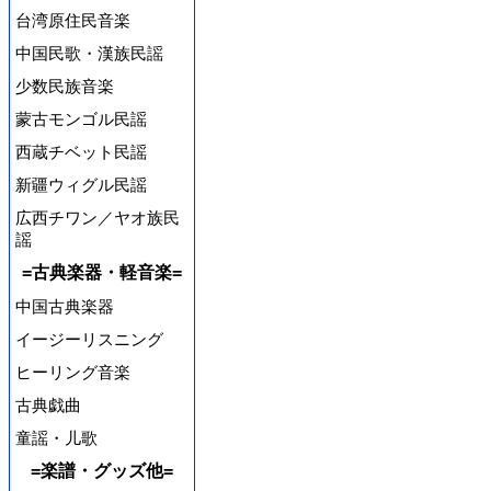
台湾原住民音楽
中国民歌・漢族民謡
少数民族音楽
蒙古モンゴル民謡
西蔵チベット民謡
新疆ウィグル民謡
広西チワン／ヤオ族民
謡
=古典楽器・軽音楽=
中国古典楽器
イージーリスニング
ヒーリング音楽
古典戯曲
童謡・儿歌
=楽譜・グッズ他=