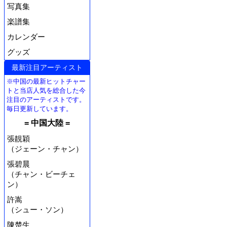
写真集
楽譜集
カレンダー
グッズ
最新注目アーティスト
※中国の最新ヒットチャー
トと当店人気を総合した今
注目のアーティストです。
毎日更新しています。
= 中国大陸 =
張靚穎
（ジェーン・チャン）
張碧晨
（チャン・ビーチェ
ン）
許嵩
（シュー・ソン）
陳楚生