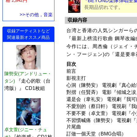
格 2,842円
『BEYOND楽隊弾唱全
長期品切れです。
>>その他，音楽
収録内容
台湾と香港の人気シンガーら
収録アーティストなど
関連最新オススメ商品
『最新上榜流行歌曲 鋼琴改編曲
今作には、周杰倫（ジェイ・チョ
ン・フージェン)の「還是要
目次
前言
陳勢安(アンドリュー・
影視主打
タン)
『走心的歌（台
心洞（陳勢安） 電視劇『真心
湾版）』 CD1枚組
對摺（任賢斉） 電影『傾城之涙
還是会（韋礼安） 電視劇『我可
不愛別的（蔡日軒） 電視刷『
不要不要（卓文萱） 電視劇『
不習慣喊痛（陳勢安） 電視劇『
片尾曲
卓文萱(ジニー・チュ
訂做一個天堂（BMG合唱）
オ)
『灼楽感』 CD1枚