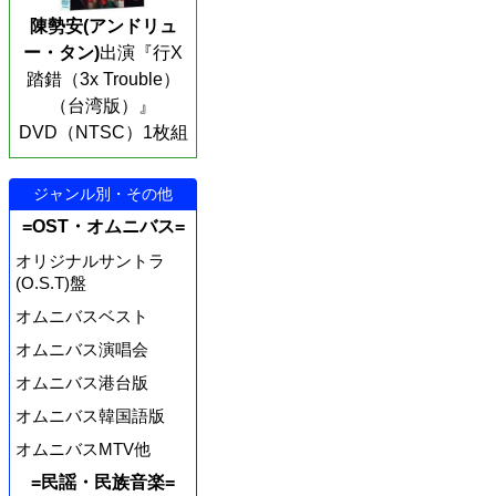
陳勢安(アンドリュ
ー・タン)
出演『行X
踏錯（3x Trouble）
（台湾版）』
DVD（NTSC）1枚組
ジャンル別・その他
=OST・オムニバス=
オリジナルサントラ
(O.S.T)盤
オムニバスベスト
オムニバス演唱会
オムニバス港台版
オムニバス韓国語版
オムニバスMTV他
=民謡・民族音楽=