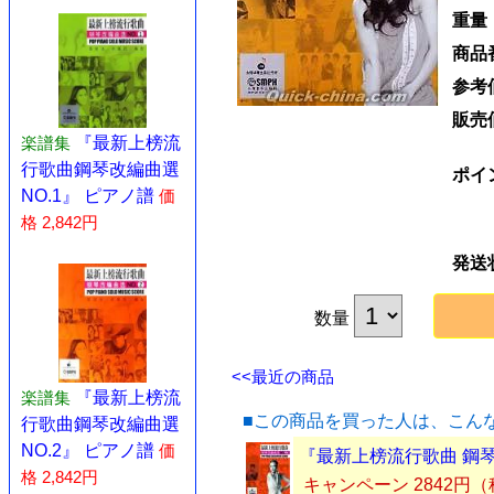
重量
商品
参考
販売
楽譜集
『最新上榜流
行歌曲鋼琴改編曲選
ポイ
NO.1』 ピアノ譜
価
格 2,842円
発送
数量
<<最近の商品
楽譜集
『最新上榜流
■この商品を買った人は、こん
行歌曲鋼琴改編曲選
NO.2』 ピアノ譜
価
『最新上榜流行歌曲 鋼琴
格 2,842円
キャンペーン 2842円