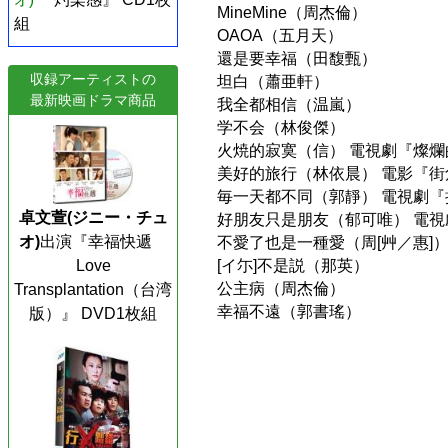
MineMine（周杰倫）
組
OAOA（五月天）
還是要幸福（田馥甄）
収録アーティストの
坦白（蕭亜軒）
最新映画ドラマ商品
我全都相信（温嵐）
学不会（林俊傑）
火焼的寂寞（信） 電視劇『燦
美好的旅行（林依晨） 電影『
毎一天都不同（郭靜） 電視劇
卓文萱(ジニー・チュ
好朋友只是朋友（郁可唯） 電
オ)
出演『幸福快遞
不愛了也是一種愛（周[艸／惠]
[イ尓]不是説（那英）
Love
公主病（周杰倫）
Transplantation（台湾
幸福不遠（郭書瑤）
版）』 DVD1枚組