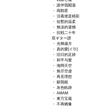
・ 誰伴我闖蕩
・ 両顆星
・ 活着便是精彩
・ 短暫的温柔
・ 無涙的遣憾
・ 抗戦二十年
双ギター譜
・ 光輝歳月
・ 真的愛[イ尓]
・ 旧日的足跡
・ 和平与愛
・ 海闊天空
・ 無尽空虚
・ 再見理想
・ 願我能
・ 灰色軌跡
・ AMAM
・ 東万宝蔵
・ 不再猶豫