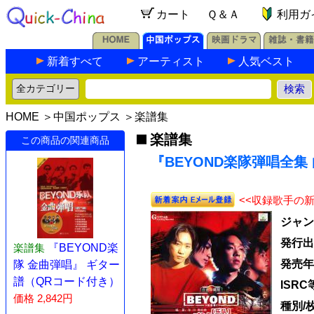
カート
Ｑ＆Ａ
利用ガ
新着すべて
アーティスト
人気ベスト
HOME
＞
中国ポップス
＞
楽譜集
楽譜集
この商品の関連商品
『BEYOND楽隊弾唱全集
<<収録歌手の
ジャン
発行出
楽譜集
『BEYOND楽
発売年
隊 金曲弾唱』 ギター
譜（QRコード付き）
ISRC
価格 2,842円
種別/