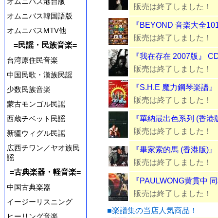
オムニバス港台版
販売は終了しました！
オムニバス韓国語版
『BEYOND 音楽大全10
オムニバスMTV他
販売は終了しました！
=民謡・民族音楽=
『我在存在 2007版』 C
台湾原住民音楽
販売は終了しました！
中国民歌・漢族民謡
『S.H.E 魔力鋼琴楽譜
少数民族音楽
販売は終了しました！
蒙古モンゴル民謡
西蔵チベット民謡
『華納最出色系列 (香港版)
販売は終了しました！
新疆ウィグル民謡
広西チワン／ヤオ族民
『畢家索的馬 (香港版)』
謡
販売は終了しました！
=古典楽器・軽音楽=
『PAULWONG黄貫中 同
中国古典楽器
販売は終了しました！
イージーリスニング
■楽譜集の当店人気商品！
ヒーリング音楽