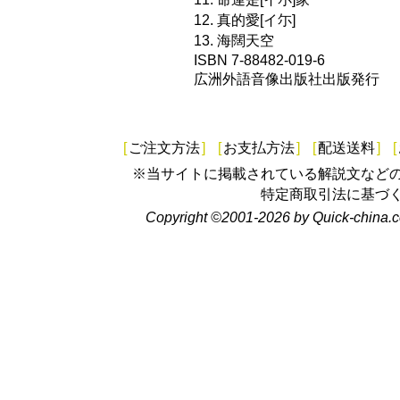
12. 真的愛[イ尓]
13. 海闊天空
ISBN 7-88482-019-6
広洲外語音像出版社出版発行
[
ご注文方法
]
[
お支払方法
]
[
配送送料
]
[
※当サイトに掲載されている解説文など
特定商取引法に基づ
Copyright ©2001-2026 by Quick-china.c