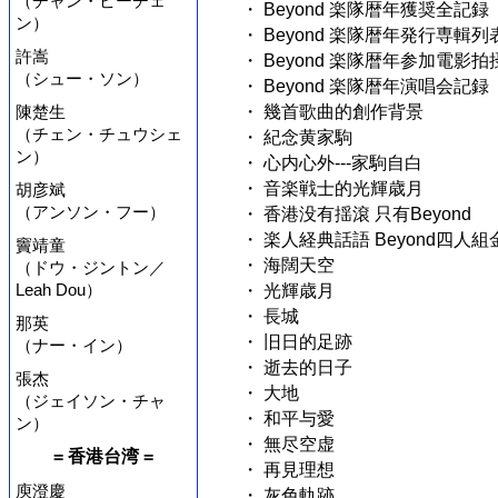
（チャン・ビーチェ
・ Beyond 楽隊暦年獲奨全記録
ン）
・ Beyond 楽隊暦年発行専輯列
許嵩
・ Beyond 楽隊暦年参加電影
（シュー・ソン）
・ Beyond 楽隊暦年演唱会記録
陳楚生
・ 幾首歌曲的創作背景
（チェン・チュウシェ
・ 紀念黄家駒
ン）
・ 心内心外---家駒自白
・ 音楽戦士的光輝歳月
胡彦斌
（アンソン・フー）
・ 香港没有揺滾 只有Beyond
・ 楽人経典話語 Beyond四人組
竇靖童
・ 海闊天空
（ドウ・ジントン／
Leah Dou）
・ 光輝歳月
・ 長城
那英
・ 旧日的足跡
（ナー・イン）
・ 逝去的日子
張杰
・ 大地
（ジェイソン・チャ
・ 和平与愛
ン）
・ 無尽空虚
= 香港台湾 =
・ 再見理想
庾澄慶
・ 灰色軌跡