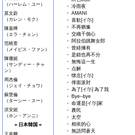
（ハーレム・ユー）
・ 冷雨夜
莫文蔚
・ AMANI
（カレン・モク）
・ 喜歓[イ尓]
・ 不再猶豫
陳嘉樺
・ 交織千個心
（エラ・チェン）
・ 阿拉伯跳舞女郎
范曉萱
・ 曾経擁有
（メイビス・ファン）
・ 是錯也再不分
陳珊妮
・ 無悔這一生
（サンディー・チャ
・ 点解
ン）
・ 懐念[イ尓]
周杰倫
・ 俾面派対
（ジェイ・チョウ）
・ 為了[イ尓] 為了我
蘇慧倫
・ Bye--bye
（ターシー・スー）
・ 命運是[イ尓]家
洪安妮
・ 農民
（ホン・アンニ）
・ 太空
・ 相依的心
= 日本韓国 =
・ 無語問蒼天
王嘉爾