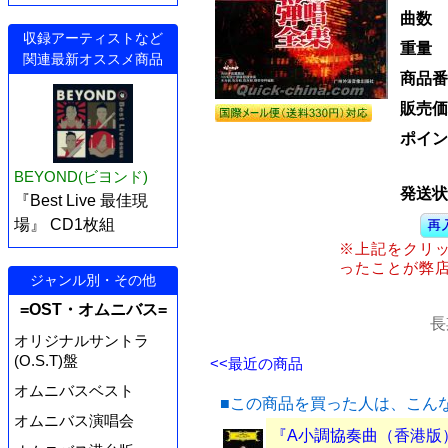
曲数
収録アーティストなど
重量
関連最新オススメ商品
商品番
販売価
ポイン
BEYOND(ビヨンド)
発送状
『Best Live 最佳現
場』 CD1枚組
※上記をクリ
ったことが弊
ジャンル別・その他
=OST・オムニバス=
長
オリジナルサントラ
(O.S.T)盤
<<最近の商品
オムニバスベスト
■この商品を買った人は、こん
オムニバス演唱会
『A小調協奏曲（香港版）