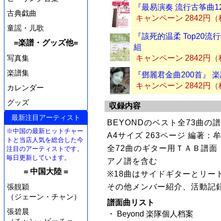
『最易演奏 流行古筝曲1
古典戯曲
キャンペーン 2842円
童謡・儿歌
『該死的温柔 Top20流
=楽譜・グッズ他=
組
写真集
キャンペーン 2842円
楽譜集
『鄧麗君金曲200首』 
キャンペーン 2842円
カレンダー
グッズ
収録内容
最新注目アーティスト
BEYONDのベスト全73曲の
※中国の最新ヒットチャー
A4サイズ 263ページ 編著：
トと当店人気を総合した今
全72曲のギター用ＴＡＢ譜
注目のアーティストです。
毎日更新しています。
アノ譜を含む
= 中国大陸 =
※18曲はサイドギターとリー
張靚穎
その他メンバー紹介、活動記
（ジェーン・チャン）
譜面曲リスト
張碧晨
・ Beyond 楽隊個人档案