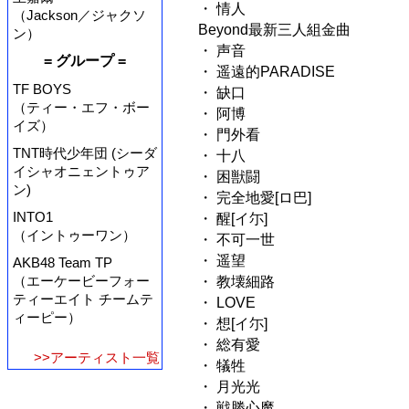
・ 情人
（Jackson／ジャクソ
Beyond最新三人組金曲
ン）
・ 声音
= グループ =
・ 遥遠的PARADISE
TF BOYS
・ 缺口
（ティー・エフ・ボー
・ 阿博
イズ）
・ 門外看
TNT時代少年団 (シーダ
・ 十八
イシャオニェントゥア
・ 困獣闘
ン)
・ 完全地愛[ロ巴]
INTO1
・ 醒[イ尓]
（イントゥーワン）
・ 不可一世
・ 遥望
AKB48 Team TP
（エーケービーフォー
・ 教壊細路
ティーエイト チームテ
・ LOVE
ィーピー）
・ 想[イ尓]
・ 総有愛
>>アーティスト一覧
・ 犠牲
・ 月光光
・ 戦勝心魔