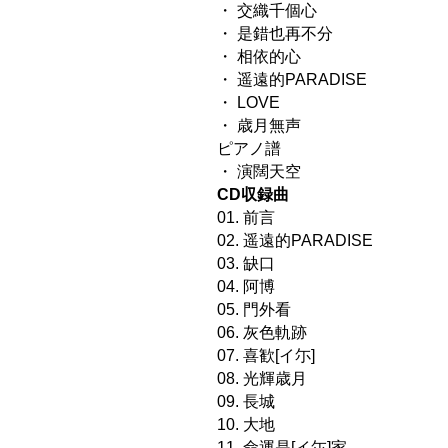
・ 交織千個心
・ 是錯也再不分
・ 相依的心
・ 遥遠的PARADISE
・ LOVE
・ 歳月無声
ピアノ譜
・ 演闊天空
CD収録曲
01. 前言
02. 遥遠的PARADISE
03. 缺口
04. 阿博
05. 門外看
06. 灰色軌跡
07. 喜歓[イ尓]
08. 光輝歳月
09. 長城
10. 大地
11. 命運是[イ尓]家