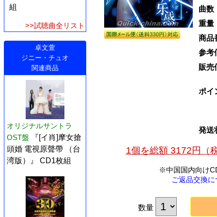
組
曲数
重量
>>試聴曲全リスト
商品
卓文萱
参考
ジニー・チュオ
販売
関連商品
ポイ
オリジナルサントラ
発送
OST盤
『[イ肖]摩女搶
頭婚 電視原聲帶 （台
1個を総額 3172円
湾版）』 CD1枚組
※中国国内向けC
ご返品交換に
数量