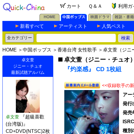
カート
Ｑ＆Ａ
利用ガ
新着すべて
アーティスト
人気ベスト
HOME
＞
中国ポップス
＞
香港台湾 女性歌手
＞
卓文萱（ジニ
卓文萱（ジニー・チュオ
卓文萱
ジニー・チュオ
『灼楽感』 CD 1枚組
最新試聴アルバム
<<収録歌手の
アー
発行
発売
卓文萱
『超級喜歡
ISR
(台湾版)』
種別
CD+DVD(NTSC)2枚