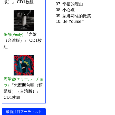
版）』 CD1枚組
07. 幸福的理由
08. 小心点
09. 蒙娜莉薩的微笑
10. Be Yourself
侑彤(Verity)
『光陰
（台湾版）』 CD1枚
組
周華健(エミール・チョ
ウ)
『怎麼断句呢（預
購版）（台湾版）』
CD1枚組
最新注目アーティスト