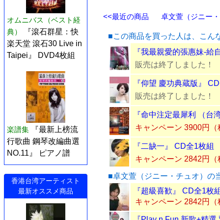
<<最近の商品
卓文萱（ジニー・チ
オムニバス（ベスト経
典）
『滾石群星：快
■この商品を買った人は、こん
楽天堂 滾石30 Live in
『我最親愛的張惠妹-給自
Taipei』 DVD4枚組
販売は終了しました！
『仰望 慶功典蔵版』 CD
販売は終了しました！
『命中注定最犀利 （台湾
キャンペーン 3900円
楽譜集
『最新上榜流
行歌曲 鋼琴改編曲選
『二缺一』 CD全1枚組
NO.11』 ピアノ譜
キャンペーン 2842円
■卓文萱（ジニー・チュオ）の
香港台湾アーティスト
『超級喜歓』 CD全1枚
最新オススメ商品
キャンペーン 2842円
『Play n Fun 新歌+精