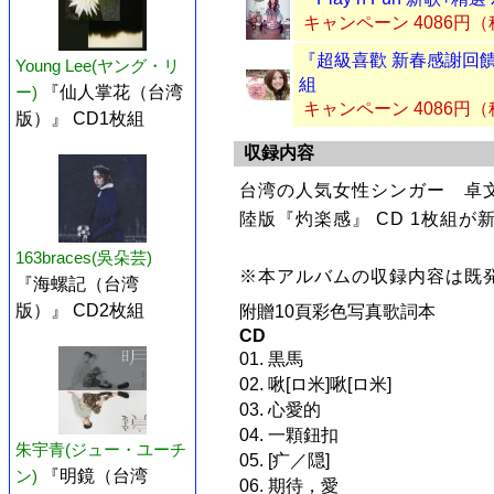
キャンペーン 4086円
『超級喜歡 新春感謝回饋盤 
Young Lee(ヤング・リ
組
ー)
『仙人掌花（台湾
キャンペーン 4086円
版）』 CD1枚組
収録内容
台湾の人気女性シンガー 卓
陸版『灼楽感』 CD 1枚組が
163braces(吳朵芸)
※本アルバムの収録内容は既
『海螺記（台湾
版）』 CD2枚組
附贈10頁彩色写真歌詞本
CD
01. 黒馬
02. 啾[ロ米]啾[ロ米]
03. 心愛的
04. 一顆鈕扣
朱宇青(ジュー・ユーチ
05. [疒／隠]
ン)
『明鏡（台湾
06. 期待，愛