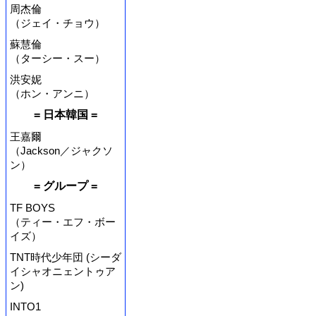
周杰倫
（ジェイ・チョウ）
蘇慧倫
（ターシー・スー）
洪安妮
（ホン・アンニ）
= 日本韓国 =
王嘉爾
（Jackson／ジャクソ
ン）
= グループ =
TF BOYS
（ティー・エフ・ボー
イズ）
TNT時代少年団 (シーダ
イシャオニェントゥア
ン)
INTO1