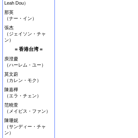
Leah Dou）
那英
（ナー・イン）
張杰
（ジェイソン・チャ
ン）
= 香港台湾 =
庾澄慶
（ハーレム・ユー）
莫文蔚
（カレン・モク）
陳嘉樺
（エラ・チェン）
范曉萱
（メイビス・ファン）
陳珊妮
（サンディー・チャ
ン）