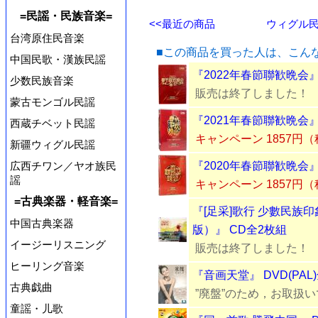
=民謡・民族音楽=
<<最近の商品
ウィグル民謡
台湾原住民音楽
■この商品を買った人は、こん
中国民歌・漢族民謡
『2022年春節聯歓晩会』
少数民族音楽
販売は終了しました！
蒙古モンゴル民謡
『2021年春節聯歓晩会』
西蔵チベット民謡
キャンペーン 1857円
新疆ウィグル民謡
広西チワン／ヤオ族民
『2020年春節聯歓晩会』
謡
キャンペーン 1857円
=古典楽器・軽音楽=
『[足采]歌行 少數民族印象之旅
中国古典楽器
版）』 CD全2枚組
イージーリスニング
販売は終了しました！
ヒーリング音楽
『音画天堂』 DVD(PAL
古典戯曲
”廃盤”のため，お取扱
童謡・儿歌