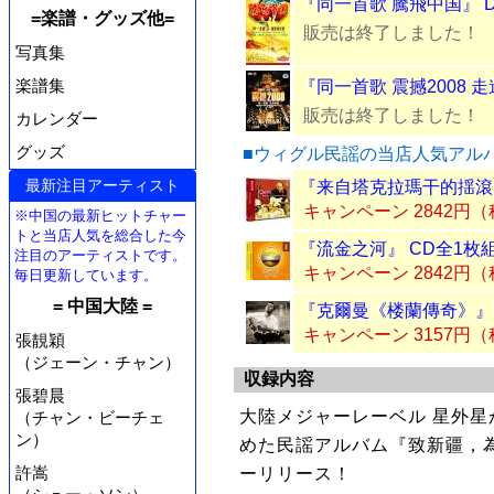
『同一首歌 騰飛中国』 DV
=楽譜・グッズ他=
販売は終了しました！
写真集
楽譜集
『同一首歌 震撼2008 走
販売は終了しました！
カレンダー
グッズ
■ウィグル民謡の当店人気アル
最新注目アーティスト
『来自塔克拉瑪干的揺滾』
キャンペーン 2842円
※中国の最新ヒットチャー
トと当店人気を総合した今
『流金之河』 CD全1枚
注目のアーティストです。
キャンペーン 2842円
毎日更新しています。
= 中国大陸 =
『克爾曼《楼蘭傳奇》』 
キャンペーン 3157円
張靚穎
（ジェーン・チャン）
収録内容
張碧晨
大陸メジャーレーベル 星外
（チャン・ビーチェ
ン）
めた民謡アルバム『致新疆，為[
許嵩
ーリリース！