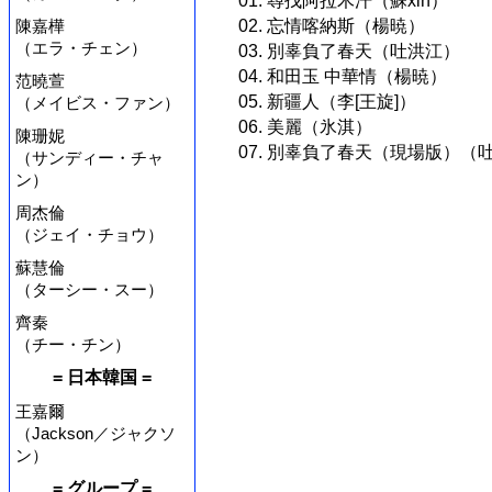
01. 尋找阿拉木汗（蘇xin）
陳嘉樺
02. 忘情喀納斯（楊暁）
（エラ・チェン）
03. 別辜負了春天（吐洪江）
04. 和田玉 中華情（楊暁）
范曉萱
05. 新疆人（李[王旋]）
（メイビス・ファン）
06. 美麗（氷淇）
陳珊妮
07. 別辜負了春天（現場版）（
（サンディー・チャ
ン）
周杰倫
（ジェイ・チョウ）
蘇慧倫
（ターシー・スー）
齊秦
（チー・チン）
= 日本韓国 =
王嘉爾
（Jackson／ジャクソ
ン）
= グループ =