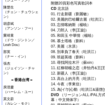
（シュー・ソン）
附贈20頁彩色写真歌詞本
陳楚生
CD
北京語
（チェン・チュウシェ
01. 行走新疆（劉麗敏）
ン）
02. 美麗的巴哈爾古麗（吐洪江
胡彦斌
03. 忘情喀納斯（楊暁）
（アンソン・フー）
04. 刀郎人（李[王旋]）
竇靖童
05. 和田玉 中華情（楊暁）
（ドウ・ジントン／
06. 慕士塔格（劉科）
Leah Dou）
07. 美麗（氷淇）
那英
08. 別辜負了春天（吐洪江）
（ナー・イン）
09. 班超英雄（劉科）
10. 尋找阿拉木汗（蘇xin）
張杰
11. 紅柳胡楊之恋（井怡丹&王[王
（ジェイソン・チャ
ン）
12. 新疆人（李[王旋]）
13. 高台上的月亮（吐洪江）
= 香港台湾 =
14. 今夜（李東信）
庾澄慶
15. 為[イ尓]心動（吐洪江&湯啓[
（ハーレム・ユー）
DVD
（リージョンALL /PAL方式(M
莫文蔚
幕：中文簡体字）
（カレン・モク）