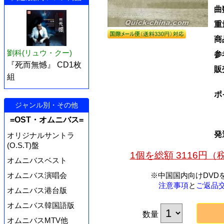
曲
重
商
劉科(リュウ・クー)
参
『死而無憾』 CD1枚
販
組
ポ
ジャンル別・その他
=OST・オムニバス=
発
オリジナルサントラ
(O.S.T)盤
1個を総額 3116円
オムニバスベスト
オムニバス演唱会
※中国国内向けDVD
注意事項
と
ご返品
オムニバス港台版
オムニバス韓国語版
数量
オムニバスMTV他