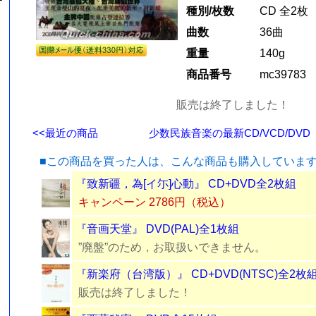
種別/枚数
CD 全2枚
曲数
36曲
重量
140g
商品番号
mc39783
販売は終了しました！
<<最近の商品
少数民族音楽の最新CD/VCD/DVD
■この商品を買った人は、こんな商品も購入していま
『致新疆，為[イ尓]心動』 CD+DVD全2枚組
キャンペーン 2786円（税込）
『音画天堂』 DVD(PAL)全1枚組
”廃盤”のため，お取扱いできません。
『新楽府（台湾版）』 CD+DVD(NTSC)全2枚
販売は終了しました！