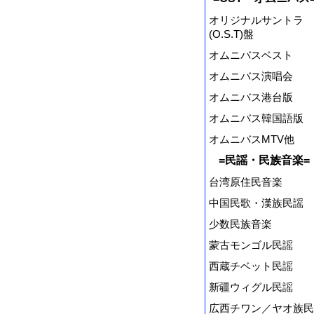
オリジナルサントラ
(O.S.T)盤
オムニバスベスト
オムニバス演唱会
オムニバス港台版
オムニバス韓国語版
オムニバスMTV他
=民謡・民族音楽=
台湾原住民音楽
中国民歌・漢族民謡
少数民族音楽
蒙古モンゴル民謡
西蔵チベット民謡
新疆ウィグル民謡
広西チワン／ヤオ族民