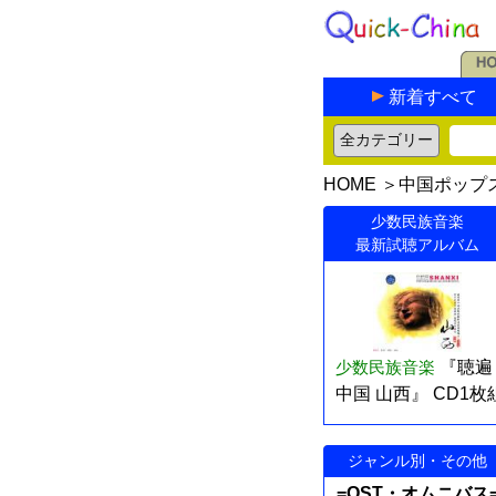
新着すべて
HOME
＞
中国ポップ
少数民族音楽
最新試聴アルバム
少数民族音楽
『聴遍
中国 山西』 CD1枚
ジャンル別・その他
=OST・オムニバス