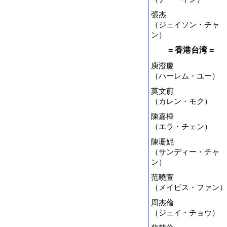
張杰
（ジェイソン・チャ
ン）
= 香港台湾 =
庾澄慶
（ハーレム・ユー）
莫文蔚
（カレン・モク）
陳嘉樺
（エラ・チェン）
陳珊妮
（サンディー・チャ
ン）
范曉萱
（メイビス・ファン）
周杰倫
（ジェイ・チョウ）