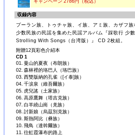
キャンペーン 2786円（税込）
収録内容
プーラン族、トゥチャ族、イ族、アミ族、カザフ族
少数民族の民謡を集めた民謡アルバム『踩歌行 少
Strolling With Songs（台湾版）』 CD 2枚組。
附贈12頁彩色介紹本
CD 1
01. 曼山的夏夜（布朗族）
02. 森林裡的珞巴人（珞巴族）
03. 西雙版納的孔雀（[イ泰]族）
04. 千涙泉（維吾爾族）
05. 虎兒謠（土家族）
06. 高原鷹舞（塔吉克族）
07. 白羊繞山崗（羌族）
08. 討新娘（烏茲別克族）
09. 斯熱阿比（彝族）
10. 飛鳥（達斡爾族）
11. 往虹霞瀑布的路上