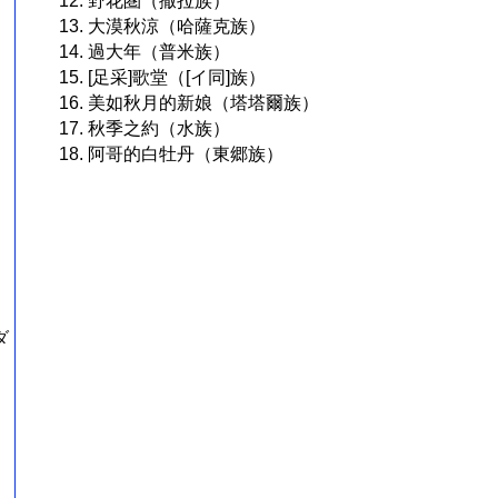
12. 野花圏（撒拉族）
13. 大漠秋涼（哈薩克族）
14. 過大年（普米族）
15. [足采]歌堂（[イ同]族）
16. 美如秋月的新娘（塔塔爾族）
17. 秋季之約（水族）
18. 阿哥的白牡丹（東郷族）
ダ