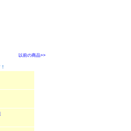
以前の商品>>
す！
組