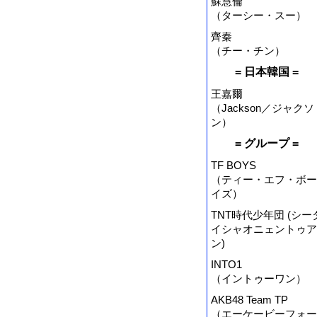
蘇慧倫
（ターシー・スー）
齊秦
（チー・チン）
= 日本韓国 =
王嘉爾
（Jackson／ジャクソ
ン）
= グループ =
TF BOYS
（ティー・エフ・ボー
イズ）
TNT時代少年団 (シー
イシャオニェントゥア
ン)
INTO1
（イントゥーワン）
AKB48 Team TP
（エーケービーフォー