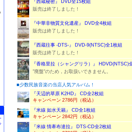
『西蔵秘密』 DVD全15枚組
販売は終了しました！
=
『中華非物質文化遺産』 DVD全4枚組
販売は終了しました！
『西蔵往事 -DTS-』 DVD-9(NTSC)全1枚組
販売は終了しました！
『香格里拉（シャングリラ）』 HDVD(NTSC)
”廃盤”のため，お取扱いできません。
■少数民族音楽の当店人気アルバム！
『天辺的草原 K2HD』 CD全2枚組
キャンペーン 2786円（税込）
『米線 如水天籟』 CD全1枚組
キャンペーン 2842円（税込）
ー
今
『米線 情牽布達拉』 DTS-CD全2枚組
。