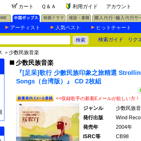
カート
Ｑ＆Ａ
利用ガイド
アカウント
アーティスト
人気ベスト
ヒットチャート
検索ガイド
リク
ス
＞
少数民族音楽
少数民族音楽
『[足采]歌行 少數民族印象之旅精選 Strolling
Songs（台湾版）』 CD 2枚組
<<収録歌手の新着Eメールが欲しい方！
ジャンル
少数民族音
組
発行出版
Wind Recor
発売年
2004年
ISRC等
CB98
=