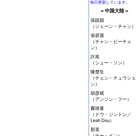
毎日更新しています。
= 中国大陸 =
張靚穎
（ジェーン・チャン）
張碧晨
（チャン・ビーチェ
ン）
許嵩
（シュー・ソン）
陳楚生
（チェン・チュウシェ
ン）
胡彦斌
（アンソン・フー）
竇靖童
（ドウ・ジントン／
Leah Dou）
那英
（ナー・イン）