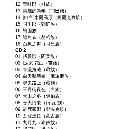
12. 青蛙郎（壯族）
13. 美麗的新年（門巴族）
14. [巾白]米爾高原（柯爾克孜族）
15. 阿里郎（朝鮮族）
16. 裕固族
17. 鰉魚衣（赫哲族）
18. 白象之舞（阿昌族）
CD 2
01. 招贅歌（阿美族）
02. [足采]花山（苗族）
03. 春漫拉薩（蔵族）
04. 白天鵝新娘（俄羅斯族）
05. 尋夫路上（蔵族）
06. 三月街夜色（白族）
07. 天山之冬（錫伯族）
08. 春天情歌（[イ瓦]族）
09. 馴鹿家郷（鄂温克族）
10. 占登達拉（蒙古族）
11. 九月九（布依族）