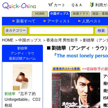
カート
Ｑ＆Ａ
利用ガ
新着すべて
アーティスト
人気ベスト
HOME
＞
中国ポップス
＞
香港台湾 男性歌手
＞
劉徳華（アン
劉徳華（アンディ・ラウ
劉徳華
アンディ・ラウ
『The most lonely per
最新試聴アルバム
<<収録歌手の
ア
発
発
劉徳華
『忘不了的
I
Unforgettable』 CD2
枚組
種