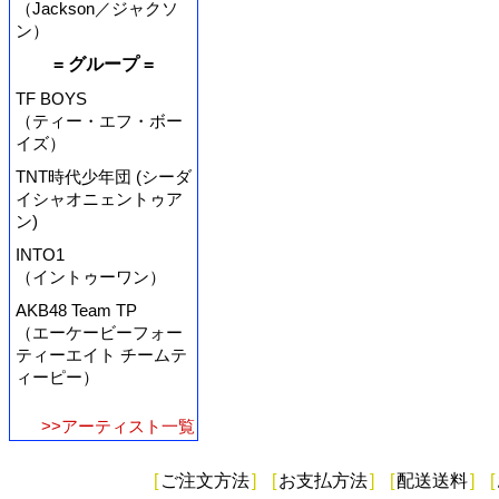
（Jackson／ジャクソ
ン）
= グループ =
TF BOYS
（ティー・エフ・ボー
イズ）
TNT時代少年団 (シーダ
イシャオニェントゥア
ン)
INTO1
（イントゥーワン）
AKB48 Team TP
（エーケービーフォー
ティーエイト チームテ
ィーピー）
>>アーティスト一覧
[
ご注文方法
]
[
お支払方法
]
[
配送送料
]
[