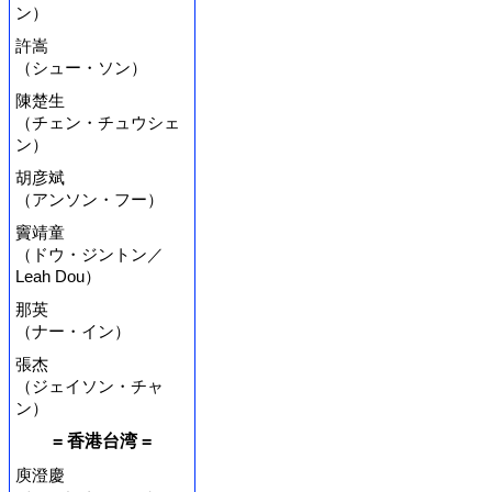
ン）
許嵩
（シュー・ソン）
陳楚生
（チェン・チュウシェ
ン）
胡彦斌
（アンソン・フー）
竇靖童
（ドウ・ジントン／
Leah Dou）
那英
（ナー・イン）
張杰
（ジェイソン・チャ
ン）
= 香港台湾 =
庾澄慶