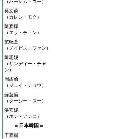
（ハーレム・ユー）
莫文蔚
（カレン・モク）
陳嘉樺
（エラ・チェン）
范曉萱
（メイビス・ファン）
陳珊妮
（サンディー・チャ
ン）
周杰倫
（ジェイ・チョウ）
蘇慧倫
（ターシー・スー）
洪安妮
（ホン・アンニ）
= 日本韓国 =
王嘉爾