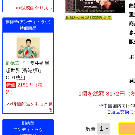
曲
>>試聴曲全リスト
重
劉徳華(アンディ・ラウ)
商
特価商品
参
販
ポ
劉徳華
『一隻牛的異
想世界 (香港版)』
CD1枚組
発
特価
2191円（税
込）
1個を総額 3172円
>>特価商品をもっと見
※中国国内向けC
る
ご返品交換に
劉徳華
数量
アンディ・ラウ