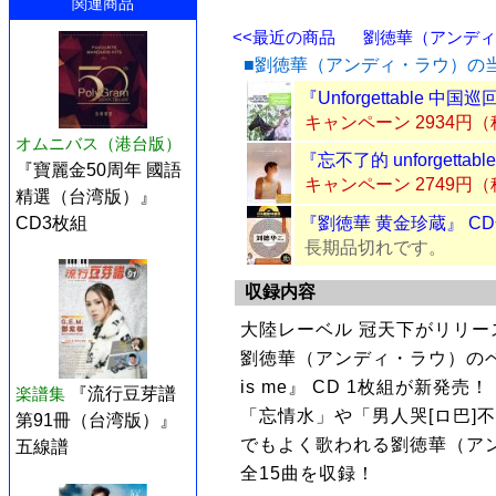
関連商品
<<最近の商品
劉徳華（アンディ・
■劉徳華（アンディ・ラウ）の
『Unforgettable 中
キャンペーン 2934円
オムニバス（港台版）
『忘不了的 unforgett
『寶麗金50周年 國語
キャンペーン 2749円
精選（台湾版）』
『劉徳華 黄金珍蔵』 C
CD3枚組
長期品切れです。
収録内容
大陸レーベル 冠天下がリリ
劉徳華（アンディ・ラウ）のベストアル
is me』 CD 1枚組が新発売！
楽譜集
『流行豆芽譜
「忘情水」や「男人哭[ロ巴]
第91冊（台湾版）』
でもよく歌われる劉徳華（ア
五線譜
全15曲を収録！