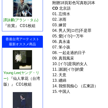
附贈18頁彩色写真歌詞本
CD
北京語
01. 忘情水
02. 冰雨
譚詠麟(アラン・タム)
03. 練習
『欣賞』 CD1枚組
04. 男人哭[ロ巴]不是罪
05. 愛[イ尓]一万年
香港台湾アーティスト
06. 真永遠
最新オススメ商品
07. 笨小孩
08. 一起走過的日子
09. 真我風采
10. [イ尓]是我的女人
11. 謝謝[イ尓]的愛
Young Lee(ヤング・リ
12. 天意
ー)
『仙人掌花（台湾
13. 纏綿
版）』 CD1枚組
14. 我恨我痴心 （広東語）
15. 中国人