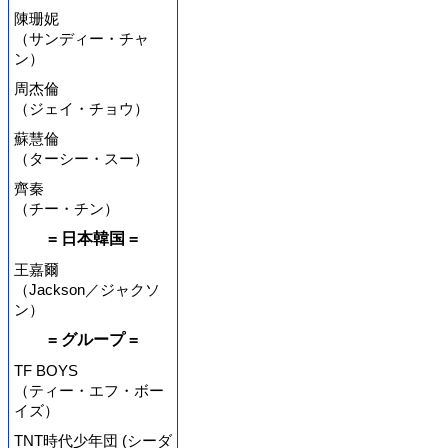
陳珊妮
（サンディー・チャ
ン）
周杰倫
（ジェイ・チョウ）
蘇慧倫
（ターシー・スー）
齊秦
（チー・チン）
= 日本韓国 =
王嘉爾
（Jackson／ジャクソ
ン）
= グループ =
TF BOYS
（ティー・エフ・ボー
イズ）
TNT時代少年団 (シーダ