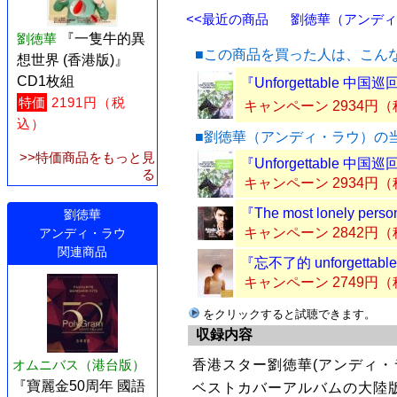
<<最近の商品
劉徳華（アンディ・
劉徳華
『一隻牛的異
■この商品を買った人は、こん
想世界 (香港版)』
CD1枚組
『Unforgettable 中
特価
2191円（税
キャンペーン 2934円
込）
■劉徳華（アンディ・ラウ）の
>>特価商品をもっと見
『Unforgettable 中
る
キャンペーン 2934円
『The most lonely per
劉徳華
キャンペーン 2842円
アンディ・ラウ
関連商品
『忘不了的 unforgett
キャンペーン 2749円
をクリックすると試聴できます。
収録内容
オムニバス（港台版）
香港スター劉徳華(アンディ・
『寶麗金50周年 國語
ベストカバーアルバムの大陸版『忘不