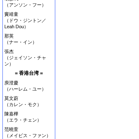
（アンソン・フー）
竇靖童
（ドウ・ジントン／
Leah Dou）
那英
（ナー・イン）
張杰
（ジェイソン・チャ
ン）
= 香港台湾 =
庾澄慶
（ハーレム・ユー）
莫文蔚
（カレン・モク）
陳嘉樺
（エラ・チェン）
范曉萱
（メイビス・ファン）