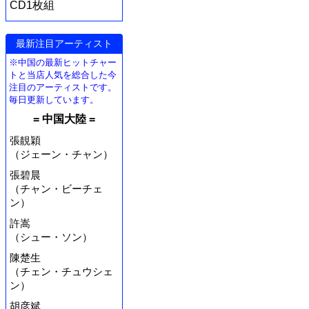
CD1枚組
最新注目アーティスト
※中国の最新ヒットチャー
トと当店人気を総合した今
注目のアーティストです。
毎日更新しています。
= 中国大陸 =
張靚穎
（ジェーン・チャン）
張碧晨
（チャン・ビーチェ
ン）
許嵩
（シュー・ソン）
陳楚生
（チェン・チュウシェ
ン）
胡彦斌