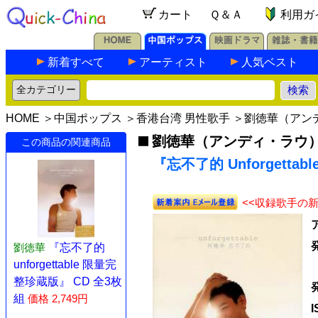
カート
Ｑ＆Ａ
利用ガ
新着すべて
アーティスト
人気ベスト
HOME
＞
中国ポップス
＞
香港台湾 男性歌手
＞
劉徳華（アン
劉徳華（アンディ・ラウ
この商品の関連商品
『忘不了的 Unforgettabl
<<収録歌手の
劉徳華
『忘不了的
unforgettable 限量完
整珍蔵版』 CD 全3枚
組
価格 2,749円