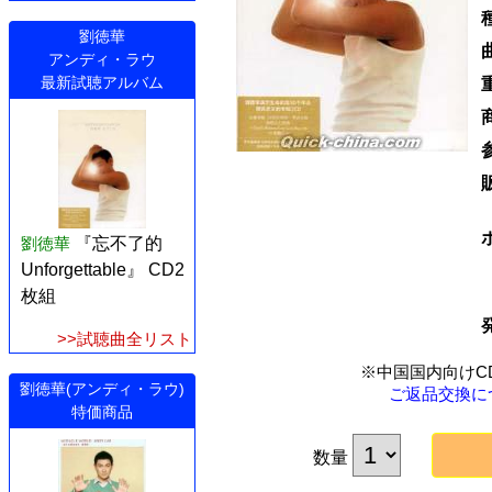
劉徳華
アンディ・ラウ
最新試聴アルバム
劉徳華
『忘不了的
Unforgettable』 CD2
枚組
>>試聴曲全リスト
※中国国内向けC
劉徳華(アンディ・ラウ)
ご返品交換に
特価商品
数量