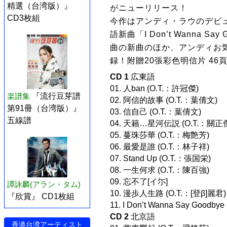
精選（台湾版）』
がニューリリース！
CD3枚組
今作はアンディ・ラウのデビ
語新曲「I Don’t Wanna 
曲の新曲のほか、アンディお気
録！附贈20張彩色明信片 46
CD 1
広東語
01. 人ban (O.T.：許冠傑)
楽譜集
『流行豆芽譜
02. 阿信的故事 (O.T.：葉倩文)
第91冊（台湾版）』
03. 信自己 (O.T.：葉倩文)
五線譜
04. 天籟…星河伝説 (O.T.：關正
05. 蔓珠莎華 (O.T.：梅艶芳)
06. 最愛是誰 (O.T.：林子祥)
07. Stand Up (O.T.：張国栄)
08. 一生何求 (O.T.：陳百強)
09. 忘不了[イ尓]
譚詠麟(アラン・タム)
10. 漫歩人生路 (O.T.：[登β]麗君)
『欣賞』 CD1枚組
11. I Don’t Wanna Say Goodby
CD 2
北京語
香港台湾アーティスト