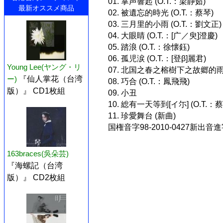
01. 掌声響起 (O.T.：梁静茹)
最新オススメ商品
02. 被遺忘的時光 (O.T.：蔡琴)
03. 三月里的小雨 (O.T.：劉文正)
04. 大眼睛 (O.T.：[广／臾]澄慶)
05. 踏浪 (O.T.：徐懐鈺)
06. 孤児涙 (O.T.：[登β]麗君)
Young Lee(ヤング・リ
07. 北国之春之榕樹下之故郷的雨 (
ー)
『仙人掌花（台湾
08. 巧合 (O.T.：鳳飛飛)
版）』 CD1枚組
09. 小丑
10. 総有一天等到[イ尓] (O.T.：蔡
11. 珍愛舞台 (新曲)
国権音字98-2010-0427新出音進字
163braces(吳朵芸)
『海螺記（台湾
版）』 CD2枚組