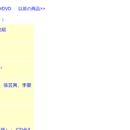
/DVD
以前の商品>>
す！
枚組
』
）』
呉京、張芸興、李榮
香港版）』 CD全3