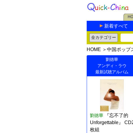
新着すべて
HOME
＞
中国ポップ
劉徳華
アンディ・ラウ
最新試聴アルバム
劉徳華
『忘不了的
Unforgettable』 CD
枚組