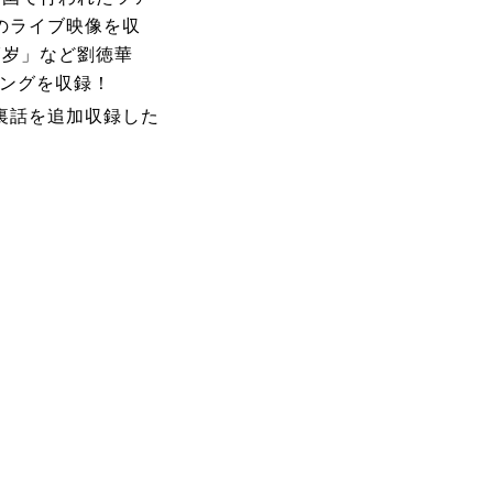
11”のライブ映像を収
7岁」など劉徳華
ソングを収録！
の舞台裏話を追加収録した