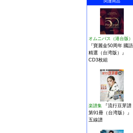
関連商品
オムニバス（港台版）
『寶麗金50周年 國語
精選（台湾版）』
CD3枚組
楽譜集
『流行豆芽譜
第91冊（台湾版）』
五線譜