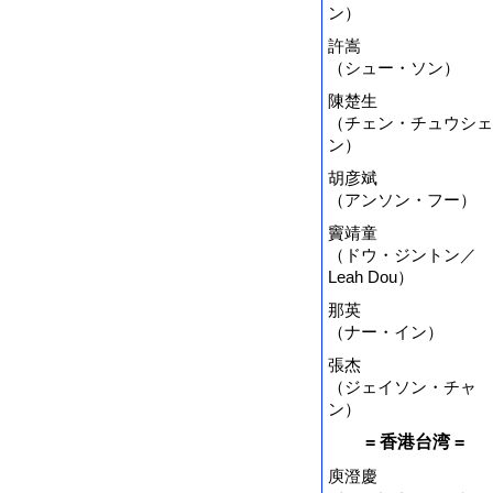
ン）
許嵩
（シュー・ソン）
陳楚生
（チェン・チュウシェ
ン）
胡彦斌
（アンソン・フー）
竇靖童
（ドウ・ジントン／
Leah Dou）
那英
（ナー・イン）
張杰
（ジェイソン・チャ
ン）
= 香港台湾 =
庾澄慶