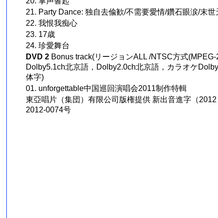
20. 掌声響起
21. Party Dance: 独自去偸歓/不需要愛情/鑽石眼涙/末
22. 我恨我痴心
23. 17歳
24. 珍愛舞台
DVD 2
Bonus track(リージョンALL /NTSC方式(MPEG
Dolby5.1ch北京語，Dolby2.0ch北京語，カラオケDolb
体字)
01. unforgettable中国巡回演唱会2011制作特輯
東亞唱片（集団）有限公司版権提供 新出音進字（2012）1
2012-0074号