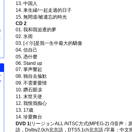
13. 中国人
14. 来生縁/一起走過的日子
15. 無間道/被遺忘的時光
CD 2
01. 我和我追逐的夢
ョ
02. 氷雨
預
03. [イ尓]是我一生中最大的驕傲
04. 信自己
05. 憑什麼
06. Stand up
07. 掌声響起
ー
08. 独自去偸歓
今
09. 不需要愛情
。
10. 鑽石眼涙
11. 末世天使
12. 我恨我痴心
13. 17歳
14. 珍愛舞台
DVD 1
(リージョンALL /NTSC方式(MPEG-2) /3音声：原
語，Dolby2.0ch北京語，DTS5.1ch北京語 /字幕：中