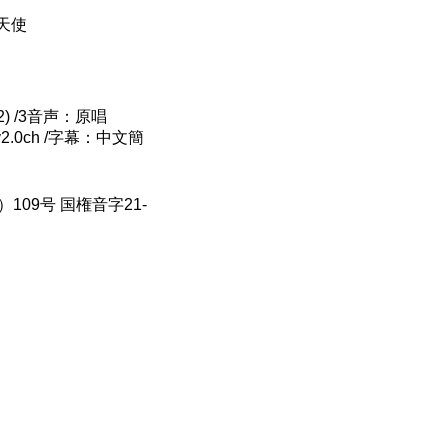
世天使
-2) /3音声：原唱
y2.0ch /字幕：中文簡
09号 国権音字21-