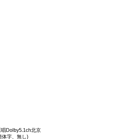
唱Dolby5.1ch北京
文簡体字、無し)