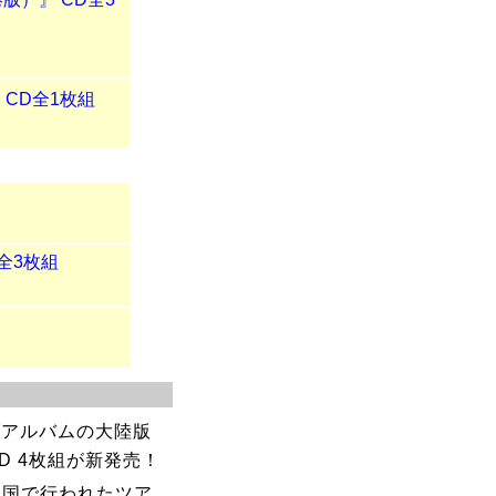
 CD全1枚組
D全3枚組
ブアルバムの大陸版
2DVD 4枚組が新発売！
中国で行われたツア