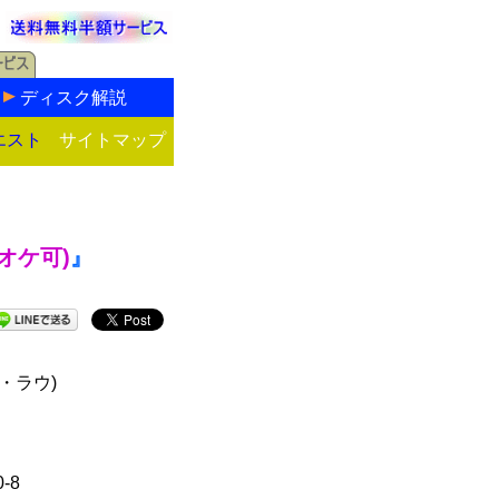
ディスク解説
エスト
サイトマップ
オケ可)
』
・ラウ)
0-8