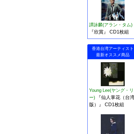
譚詠麟(アラン・タム)
『欣賞』 CD1枚組
香港台湾アーティスト
最新オススメ商品
Young Lee(ヤング・リ
ー)
『仙人掌花（台
版）』 CD1枚組