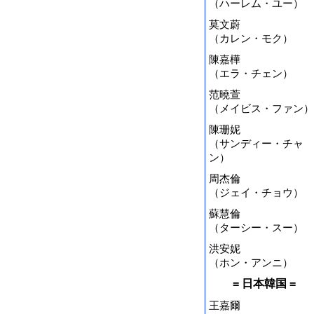
（ハーレム・ユー）
莫文蔚
（カレン・モク）
陳嘉樺
（エラ・チェン）
范曉萱
（メイビス・ファン）
陳珊妮
（サンディー・チャ
ン）
周杰倫
（ジェイ・チョウ）
蘇慧倫
（ターシー・スー）
洪安妮
（ホン・アンニ）
= 日本韓国 =
王嘉爾