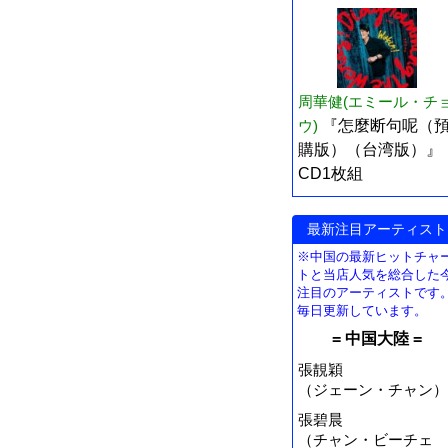
周華健(エミール・チ
ウ)
『怎麼断句呢（
購版）（台湾版）』
CD1枚組
最新注目アーティスト
※中国の最新ヒットチャ
トと当店人気を総合した
注目のアーティストです
毎日更新しています。
= 中国大陸 =
張靚穎
（ジェーン・チャン）
張碧晨
（チャン・ビーチェ