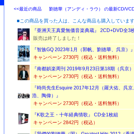
<<最近の商品
劉徳華（アンディ・ラウ） の最新CD/VCD
■この商品を買った人は、こんな商品も購入していま
『亜洲天王真愛無価音楽典蔵』 2CD+DVD全3
販売は終了しました！
『智族GQ 2023年1月（郭帆、劉徳華、呉京）
キャンペーン 2730円（税込・送料無料）
『南都娯楽周刊 2019年9月23日第18期（呉京
キャンペーン 2730円（税込・送料無料）
『時尚先生Esquire 2017年12月（羅大佑、
浩、陶偉）』
キャンペーン 2730円（税込・送料無料）
『K歌之王・十年経典情歌』 CD全1枚組
キャンペーン 2842円（税込）
『我們的劉徳華（国） Greatest Hits 2012（