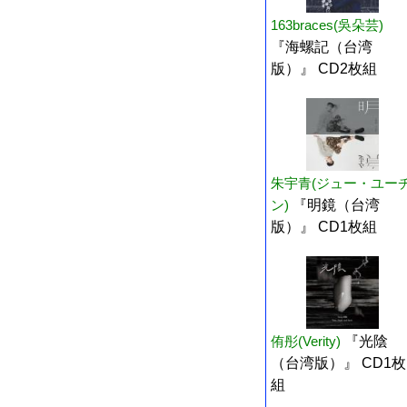
163braces(吳朵芸)
『海螺記（台湾
版）』 CD2枚組
朱宇青(ジュー・ユー
ン)
『明鏡（台湾
版）』 CD1枚組
侑彤(Verity)
『光陰
（台湾版）』 CD1枚
組