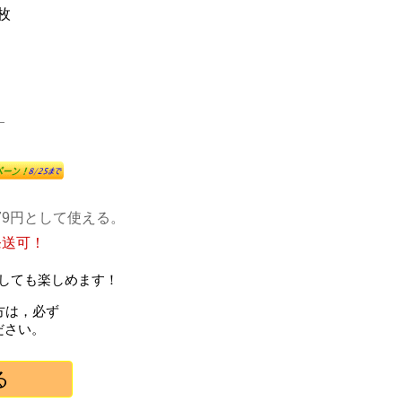
4枚
）
）
79円として使える。
発送可！
しても楽しめます！
方は，必ず
ださい。