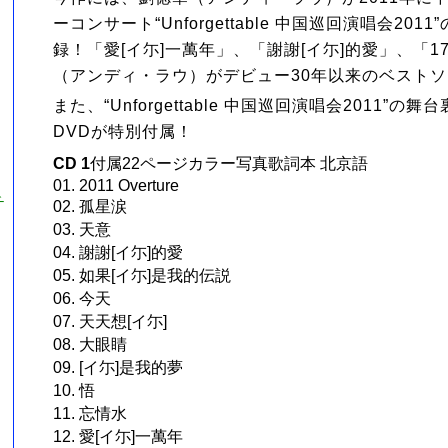
ーコンサート“Unforgettable 中国巡回演唱会20
録！「愛[イ尓]一萬年」、「謝謝[イ尓]的愛」、「1
（アンディ・ラウ）がデビュー30年以来のベスト
また、“Unforgettable 中国巡回演唱会2011”
DVDが特別付属！
CD 1
付属22ページカラー写真歌詞本 北京語
01. 2011 Overture
チ
02. 孤星涙
03. 天意
04. 謝謝[イ尓]的愛
05. 如果[イ尓]是我的伝説
06. 今天
07. 天天想[イ尓]
08. 大眼睛
09. [イ尓]是我的夢
10. 悟
11. 忘情水
12. 愛[イ尓]一萬年