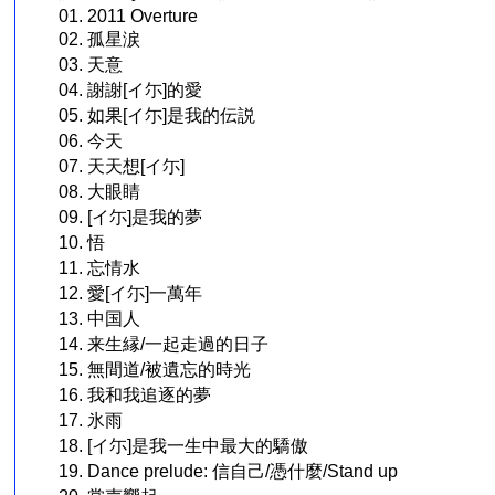
01. 2011 Overture
02. 孤星涙
03. 天意
04. 謝謝[イ尓]的愛
05. 如果[イ尓]是我的伝説
06. 今天
07. 天天想[イ尓]
08. 大眼睛
09. [イ尓]是我的夢
10. 悟
11. 忘情水
12. 愛[イ尓]一萬年
13. 中国人
14. 来生縁/一起走過的日子
15. 無間道/被遺忘的時光
16. 我和我追逐的夢
17. 氷雨
18. [イ尓]是我一生中最大的驕傲
19. Dance prelude: 信自己/憑什麼/Stand up