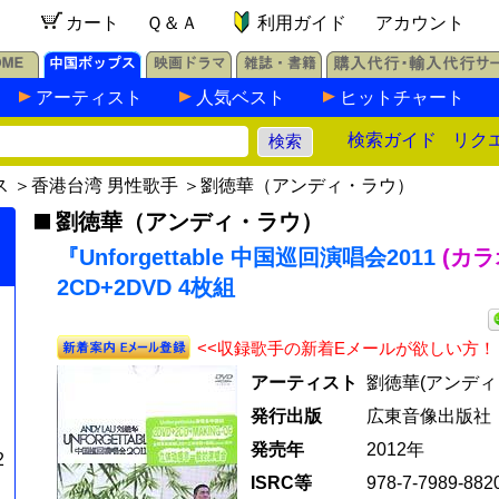
カート
Ｑ＆Ａ
利用ガイド
アカウント
アーティスト
人気ベスト
ヒットチャート
検索ガイド
リク
ス
＞
香港台湾 男性歌手
＞
劉徳華（アンディ・ラウ）
劉徳華（アンディ・ラウ）
『Unforgettable 中国巡回演唱会2011
(カラ
2CD+2DVD 4枚組
<<収録歌手の新着Eメールが欲しい方！
アーティスト
劉徳華(アンディ
発行出版
広東音像出版社
発売年
2012年
2
ISRC等
978-7-7989-882