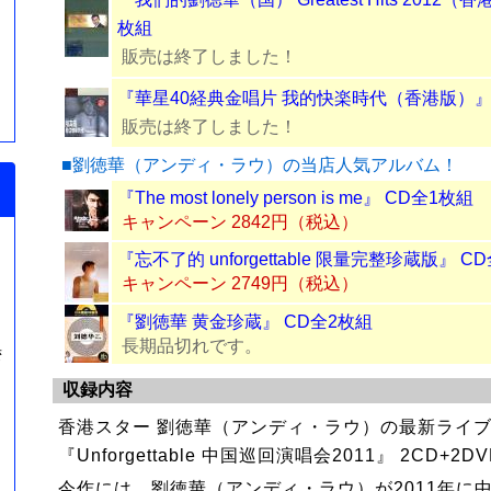
枚組
販売は終了しました！
『華星40経典金唱片 我的快楽時代（香港版）』
販売は終了しました！
■劉徳華（アンディ・ラウ）の当店人気アルバム！
『The most lonely person is me』 CD全1枚組
キャンペーン 2842円（税込）
『忘不了的 unforgettable 限量完整珍蔵版』 C
キャンペーン 2749円（税込）
『劉徳華 黄金珍蔵』 CD全2枚組
長期品切れです。
湾
収録内容
香港スター 劉徳華（アンディ・ラウ）の最新ライ
『Unforgettable 中国巡回演唱会2011』 2CD+
今作には、劉徳華（アンディ・ラウ）が2011年に