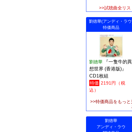
>>試聴曲全リス
劉徳華(アンディ・ラウ
特価商品
劉徳華
『一隻牛的異
想世界 (香港版)』
CD1枚組
特価
2191円（税
込）
>>特価商品をもっと
劉徳華
アンディ・ラウ