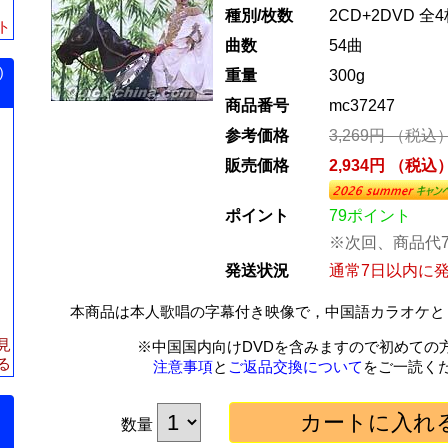
種別/枚数
2CD+2DVD 全
ト
曲数
54曲
)
重量
300g
商品番号
mc37247
参考価格
3,269円 （税込
販売価格
2,934円 （税込
ポイント
79ポイント
※次回、商品代
発送状況
通常7日以内に
本商品は本人歌唱の字幕付き映像で，中国語カラオケと
見
※中国国内向けDVDを含みますので初めての
る
注意事項
と
ご返品交換について
をご一読く
数量