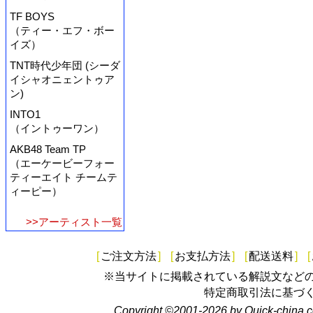
TF BOYS
（ティー・エフ・ボー
イズ）
TNT時代少年団 (シーダ
イシャオニェントゥア
ン)
INTO1
（イントゥーワン）
AKB48 Team TP
（エーケービーフォー
ティーエイト チームテ
ィーピー）
>>アーティスト一覧
[
ご注文方法
]
[
お支払方法
]
[
配送送料
]
[
※当サイトに掲載されている解説文など
特定商取引法に基づ
Copyright ©2001-2026 by Quick-china.c