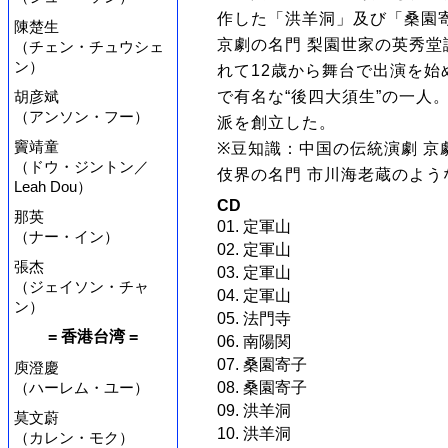
作した「洪羊洞」及び「桑園寄
陳楚生
京劇の名門 梨園世家の英秀堂
（チェン・チュウシェ
ン）
れて12歳から舞台で出演を
で有名な“後四大須生”の一人
胡彦斌
（アンソン・フー）
派を創立した。
竇靖童
※豆知識：中国の伝統演劇 
（ドウ・ジントン／
伎界の名門 市川海老蔵のよ
Leah Dou）
CD
那英
01. 定軍山
（ナー・イン）
02. 定軍山
張杰
03. 定軍山
（ジェイソン・チャ
04. 定軍山
ン）
05. 法門寺
= 香港台湾 =
06. 南陽関
07. 桑園寄子
庾澄慶
08. 桑園寄子
（ハーレム・ユー）
09. 洪羊洞
莫文蔚
10. 洪羊洞
（カレン・モク）