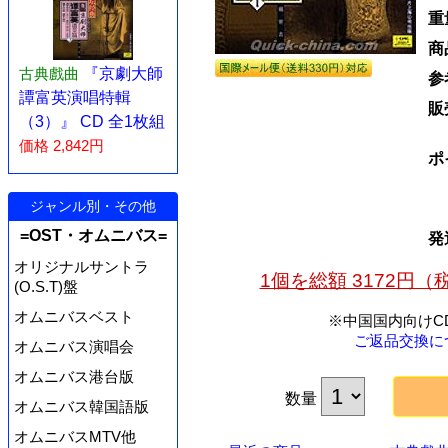
重
商
古典戲曲
『京劇大師
参
譚富英演唱特輯
販
（3）』 CD 全1枚組
価格 2,842円
ポ
ジャンル別・その他
=OST・オムニバス=
発
オリジナルサントラ
1個を総額 3172円
(O.S.T)盤
オムニバスベスト
※中国国内向けC
ご返品交換に
オムニバス演唱会
オムニバス港台版
数量
オムニバス韓国語版
オムニバスMTV他