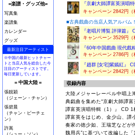
『京劇大師譚富英演唱特輯
=楽譜・グッズ他=
キャンペーン 2842円
写真集
■古典戲曲の当店人気アルバム
楽譜集
『老唱片博覧 評弾篇』 
カレンダー
キャンペーン 3529円
グッズ
『60年中国戲曲 現代戲
最新注目アーティスト
キャンペーン 2786円
※中国の最新ヒットチャー
トと当店人気を総合した今
『趙群 [女宅]紫嫣紅』 
注目のアーティストです。
キャンペーン 2842円
毎日更新しています。
= 中国大陸 =
収録内容
張靚穎
大陸メジャーレーベル中唱上
（ジェーン・チャン）
典戯曲を集めた“京劇大師譚富
張碧晨
譚富英演唱特輯（1）』 CD 
（チャン・ビーチェ
譚富英をはじめ、金少山、譚
ン）
奏家の徳少如、王瑞芝などが
許嵩
魏用兵”に基づいて改編した
（シュー・ソン）