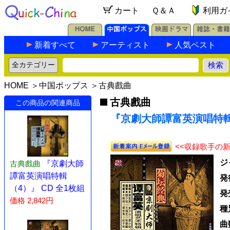
カート
Ｑ＆Ａ
利用ガ
新着すべて
アーティスト
人気ベスト
HOME
＞
中国ポップス
＞
古典戲曲
古典戲曲
この商品の関連商品
『京劇大師譚富英演唱特輯 
<<収録歌手の
ジ
古典戲曲
『京劇大師
譚富英演唱特輯
発
（4）』 CD 全1枚組
発
価格 2,842円
種
曲