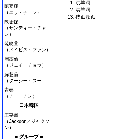
11. 洪羊洞
陳嘉樺
12. 洪羊洞
（エラ・チェン）
13. 捜孤救孤
陳珊妮
（サンディー・チャ
ン）
范曉萱
（メイビス・ファン）
周杰倫
（ジェイ・チョウ）
蘇慧倫
（ターシー・スー）
齊秦
（チー・チン）
= 日本韓国 =
王嘉爾
（Jackson／ジャクソ
ン）
= グループ =