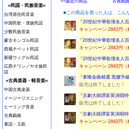
<<最近の商品
古典戲曲
=民謡・民族音楽=
■この商品を買った人は、こん
台湾原住民音楽
『20世紀中華歌壇名人百
中国民歌・漢族民謡
キャンペーン 2842円
少数民族音楽
『20世紀中華歌壇名人百
蒙古モンゴル民謡
キャンペーン 2842円
西蔵チベット民謡
新疆ウィグル民謡
『20世紀中華歌壇名人百
キャンペーン 2842円
広西チワン／ヤオ族民
謡
『韋唯金曲精選 黒膠升級
=古典楽器・軽音楽=
販売は終了しました！
中国古典楽器
『京劇大師譚富英演唱特輯
イージーリスニング
販売は終了しました！
ヒーリング音楽
『京劇大師譚富英演唱特輯
古典戯曲
キャンペーン 2842円
童謡・儿歌