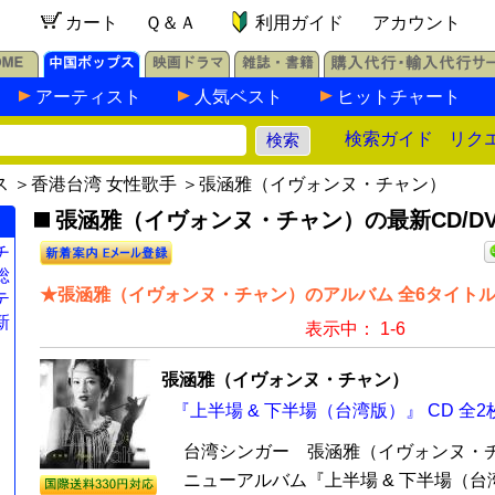
カート
Ｑ＆Ａ
利用ガイド
アカウント
アーティスト
人気ベスト
ヒットチャート
検索ガイド
リク
ス
＞
香港台湾 女性歌手
＞張涵雅（イヴォンヌ・チャン）
張涵雅（イヴォンヌ・チャン）の最新CD/DV
チ
総
★張涵雅（イヴォンヌ・チャン）のアルバム 全6タイト
テ
新
表示中： 1-6
張涵雅（イヴォンヌ・チャン）
『上半場 & 下半場（台湾版）』 CD 全2
台湾シンガー 張涵雅（イヴォンヌ・チャ
ニューアルバム『上半場 & 下半場（台