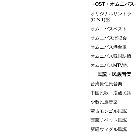
=OST・オムニバス
オリジナルサントラ
(O.S.T)盤
オムニバスベスト
オムニバス演唱会
オムニバス港台版
オムニバス韓国語版
オムニバスMTV他
=民謡・民族音楽=
台湾原住民音楽
中国民歌・漢族民謡
少数民族音楽
蒙古モンゴル民謡
西蔵チベット民謡
新疆ウィグル民謡