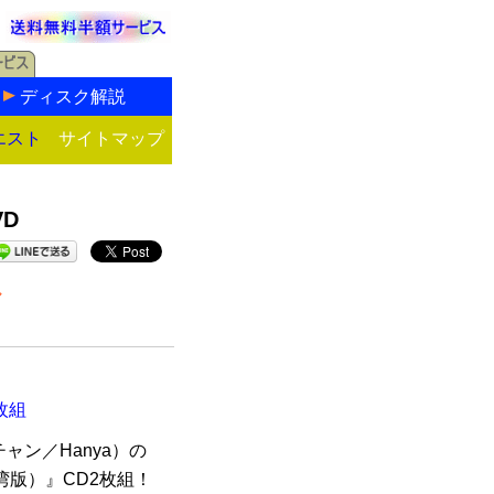
ディスク解説
エスト
サイトマップ
D
ル
枚組
ン／Hanya）の
湾版）』CD2枚組！