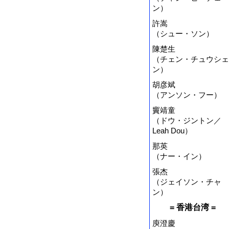
ン）
許嵩
（シュー・ソン）
陳楚生
（チェン・チュウシェ
ン）
胡彦斌
（アンソン・フー）
竇靖童
（ドウ・ジントン／
Leah Dou）
那英
（ナー・イン）
張杰
（ジェイソン・チャ
ン）
= 香港台湾 =
庾澄慶