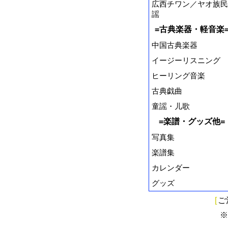
広西チワン／ヤオ族民
謡
=古典楽器・軽音楽
中国古典楽器
イージーリスニング
ヒーリング音楽
古典戯曲
童謡・儿歌
=楽譜・グッズ他=
写真集
楽譜集
カレンダー
グッズ
[
ご
※