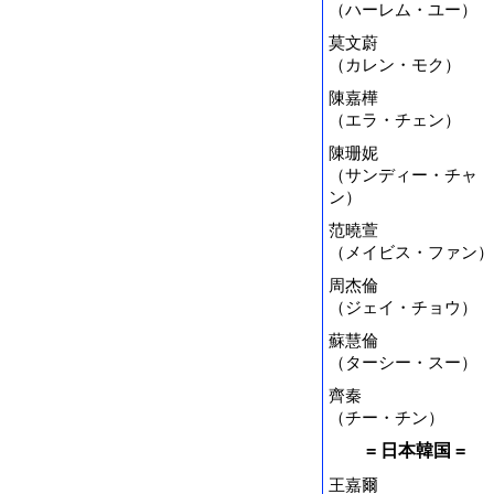
（ハーレム・ユー）
莫文蔚
（カレン・モク）
陳嘉樺
（エラ・チェン）
陳珊妮
（サンディー・チャ
ン）
范曉萱
（メイビス・ファン）
周杰倫
（ジェイ・チョウ）
蘇慧倫
（ターシー・スー）
齊秦
（チー・チン）
= 日本韓国 =
王嘉爾