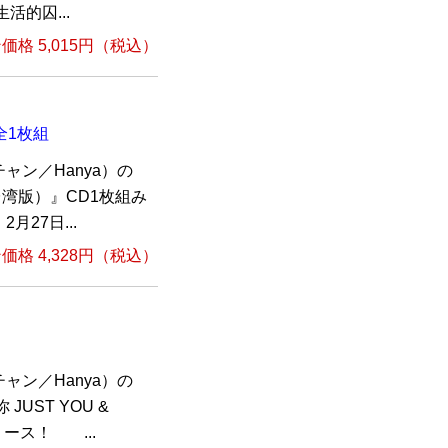
的囚...
格 5,015円（税込）
 全1枚組
ン／Hanya）の
n（台湾版）』CD1枚組み
27日...
格 4,328円（税込）
ン／Hanya）の
UST YOU &
ース！ ...