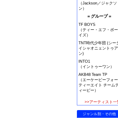
（Jackson／ジャクソ
ン）
= グループ =
TF BOYS
（ティー・エフ・ボー
イズ）
TNT時代少年団 (シー
イシャオニェントゥア
ン)
INTO1
（イントゥーワン）
AKB48 Team TP
（エーケービーフォー
ティーエイト チーム
ィーピー）
>>アーティスト一
ジャンル別・その他