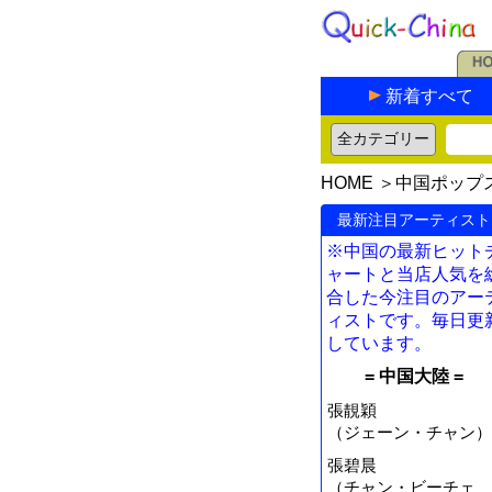
新着すべて
HOME
＞
中国ポップ
最新注目アーティスト
※中国の最新ヒット
ャートと当店人気を
合した今注目のアー
ィストです。毎日更
しています。
= 中国大陸 =
張靚穎
（ジェーン・チャン）
張碧晨
（チャン・ビーチェ