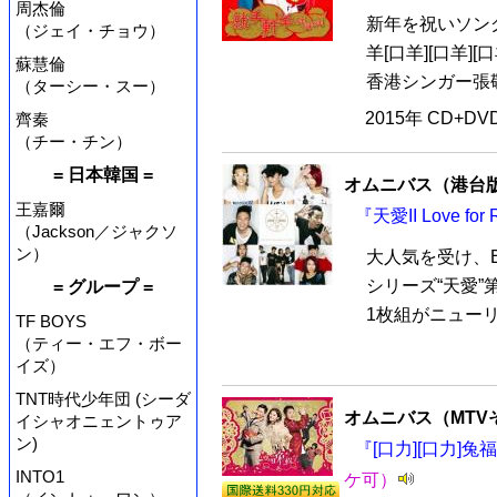
周杰倫
新年を祝いソン
（ジェイ・チョウ）
羊[口羊][口羊]
蘇慧倫
香港シンガー張敬
（ターシー・スー）
2015年 CD+D
齊秦
（チー・チン）
= 日本韓国 =
オムニバス（港台
王嘉爾
『天愛II Love f
（Jackson／ジャクソ
ン）
大人気を受け、
シリーズ“天愛”第2
= グループ =
1枚組がニューリ
TF BOYS
（ティー・エフ・ボー
イズ）
TNT時代少年団 (シーダ
オムニバス（MTV
イシャオニェントゥア
ン)
『[口力][口力]兔
INTO1
ケ可）