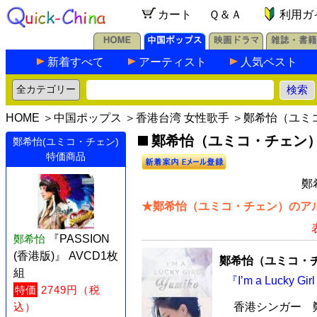
カート
Ｑ＆Ａ
利用ガ
新着すべて
アーティスト
人気ベスト
HOME
＞
中国ポップス
＞
香港台湾 女性歌手
＞鄭希怡（ユミ
鄭希怡（ユミコ・チェン）の
鄭希怡(ユミコ・チェン)
特価商品
鄭
★鄭希怡（ユミコ・チェン）のアル
鄭希怡
『PASSION
(香港版)』 AVCD1枚
鄭希怡（ユミコ・
組
『I’m a Lucky
特価
2749円（税
香港シンガー 
込）