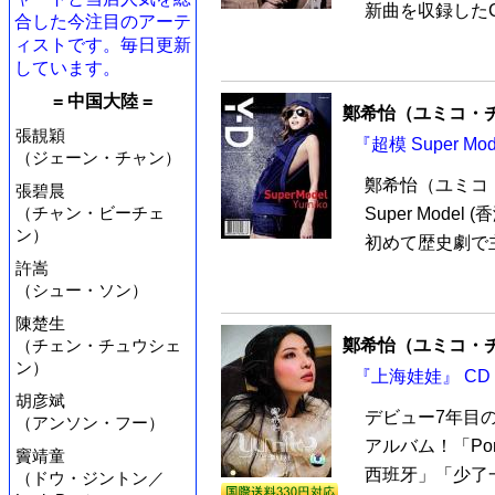
新曲を収録したC
合した今注目のアーテ
ィストです。毎日更新
しています。
= 中国大陸 =
鄭希怡（ユミコ・
張靚穎
『超模 Super Mo
（ジェーン・チャン）
鄭希怡（ユミコ
張碧晨
（チャン・ビーチェ
Super Mode
ン）
初めて歴史劇で主
許嵩
（シュー・ソン）
陳楚生
（チェン・チュウシェ
鄭希怡（ユミコ・
ン）
『上海娃娃』 CD
胡彦斌
デビュー7年目
（アンソン・フー）
アルバム！「Pom
竇靖童
西班牙」「少了一
（ドウ・ジントン／