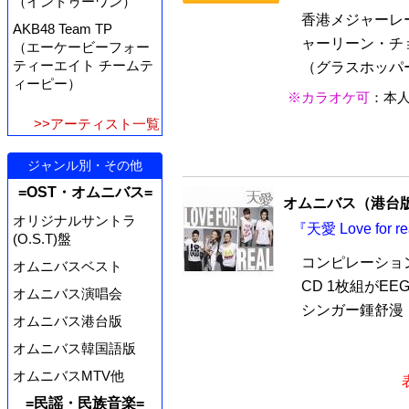
（イントゥーワン）
香港メジャーレ
AKB48 Team TP
ャーリーン・チ
（エーケービーフォー
ティーエイト チームテ
（グラスホッパー
ィーピー）
※カラオケ可
：本
>>アーティスト一覧
ジャンル別・その他
=OST・オムニバス=
オムニバス（港台
オリジナルサントラ
『天愛 Love for
(O.S.T)盤
コンピレーションア
オムニバスベスト
CD 1枚組がE
オムニバス演唱会
シンガー鍾舒漫（
オムニバス港台版
オムニバス韓国語版
オムニバスMTV他
=民謡・民族音楽=