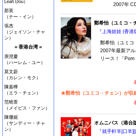
Leah Dou）
2007年 
那英
（ナー・イン）
鄭希怡（ユミコ・
張杰
『上海娃娃 (香港版
（ジェイソン・チャ
ン）
鄭希怡（ユミコ
= 香港台湾 =
2007年最新
庾澄慶
リース！「Pom P
（ハーレム・ユー）
莫文蔚
（カレン・モク）
陳嘉樺
（エラ・チェン）
★鄭希怡（ユミコ・チェン）が収録
范曉萱
（メイビス・ファン）
陳珊妮
オムニバス（港台
（サンディー・チャ
ン）
『就手軒羊[口羊][