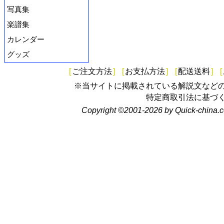
写真集
楽譜集
カレンダー
グッズ
[
ご注文方法
]
[
お支払方法
]
[
配送送料
]
[
※当サイトに掲載されている解説文など
特定商取引法に基づ
Copyright ©2001-2026 by Quick-china.c