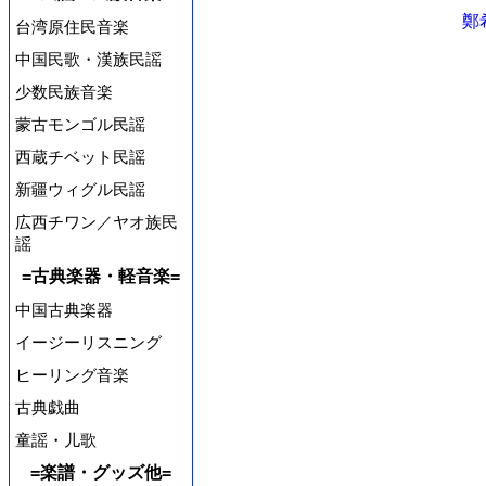
鄭
台湾原住民音楽
中国民歌・漢族民謡
少数民族音楽
蒙古モンゴル民謡
西蔵チベット民謡
新疆ウィグル民謡
広西チワン／ヤオ族民
謡
=古典楽器・軽音楽=
中国古典楽器
イージーリスニング
ヒーリング音楽
古典戯曲
童謡・儿歌
=楽譜・グッズ他=