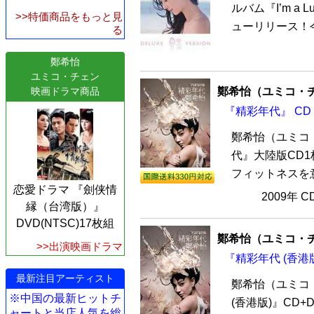
ルバム『I’m a L
>>特価商品をもっと見
ューリリース！今
る
鄭希怡
ユミコ・チェン
鄭希怡（ユミコ・
映画ドラマ商品
『精彩年代』 CD
鄭希怡（ユミコ
代』大陸版CD
フィットネスを意
恋愛ドラマ 『劍侠情
2009年 
縁（台湾版）』
DVD(NTSC)17枚組
鄭希怡（ユミコ・
>>出演映画ドラマ
『精彩年代 (香港版
最新注目アーティスト
鄭希怡（ユミコ
※中国の最新ヒットチ
(香港版)』CD
ャートと当店人気を総