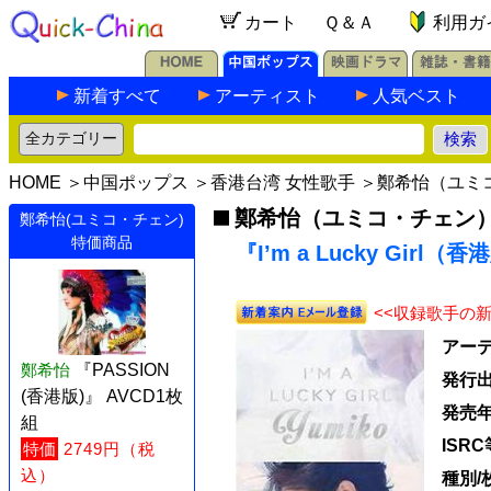
カート
Ｑ＆Ａ
利用ガ
新着すべて
アーティスト
人気ベスト
HOME
＞
中国ポップス
＞
香港台湾 女性歌手
＞
鄭希怡（ユミ
鄭希怡（ユミコ・チェン
鄭希怡(ユミコ・チェン)
特価商品
『I’m a Lucky Girl（
<<収録歌手の
アー
鄭希怡
『PASSION
発行
(香港版)』 AVCD1枚
発売
組
ISRC
特価
2749円（税
込）
種別/