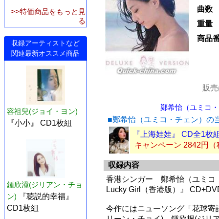
曲数
>>特価商品をもっと見
る
重量
商品
収録アーティストなど
関連最新オススメ商品
販売
鄭希怡（ユミコ・チ
容祖兒(ジョイ・ヨン)
■鄭希怡（ユミコ・チェン）の
『小小』 CD1枚組
『上海娃娃』 CD全1枚
キャンペーン 2842円
収録内容
香港シンガー 鄭希怡（ユミコ・チ
鍾欣潼(ジリアン・チョ
Lucky Girl（香港版）』 CD
ン)
『聴説的幸福』
CD1枚組
今作にはニューソング「花球寄語
リーン・チョイ)、鍾欣桐(ジリ