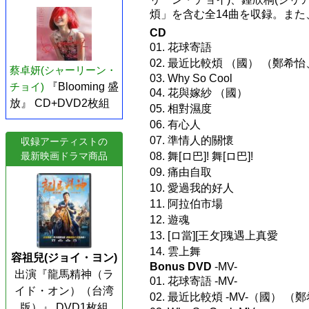
煩」を含む全14曲を収録。また
CD
01. 花球寄語
02. 最近比較煩 （國） （鄭
蔡卓妍(シャーリーン・
03. Why So Cool
チョイ)
『Blooming 盛
04. 花與嫁紗 （國）
放』 CD+DVD2枚組
05. 相對濕度
06. 有心人
07. 準情人的關懷
収録アーティストの
08. 舞[ロ巴]! 舞[ロ巴]!
最新映画ドラマ商品
09. 痛由自取
10. 愛過我的好人
11. 阿拉伯市場
12. 遊魂
13. [ロ當][王攵]瑰遇上真愛
14. 雲上舞
容祖兒(ジョイ・ヨン)
Bonus DVD
-MV-
出演『龍馬精神（ラ
01. 花球寄語 -MV-
イド・オン）（台湾
02. 最近比較煩 -MV-（國）
版）』 DVD1枚組