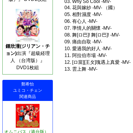
03. Why So Cool -MV-
04. 花與嫁紗 -MV- （國）
05. 相對濕度 -MV-
06. 有心人 -MV-
07. 準情人的關懷 -MV-
08. 舞[ロ巴]! 舞[ロ巴]! -MV-
09. 痛由自取 -MV-
鍾欣潼(ジリアン・チ
10. 愛過我的好人 -MV-
ョン)
出演『超級経理
11. 阿拉伯市場 -MV-
人 （台湾版）』
12. [ロ當][王攵]瑰遇上真愛 -MV-
DVD1枚組
13. 雲上舞 -MV-
鄭希怡
ユミコ・チェン
関連商品
オムニバス（港台版）