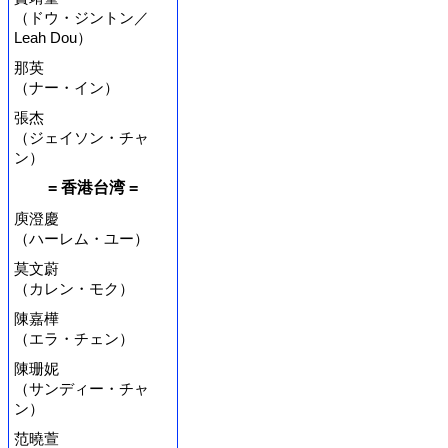
（ドウ・ジントン／
Leah Dou）
那英
（ナー・イン）
張杰
（ジェイソン・チャ
ン）
= 香港台湾 =
庾澄慶
（ハーレム・ユー）
莫文蔚
（カレン・モク）
陳嘉樺
（エラ・チェン）
陳珊妮
（サンディー・チャ
ン）
范曉萱