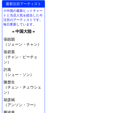
最新注目アーティスト
※中国の最新ヒットチャー
トと当店人気を総合した今
注目のアーティストです。
毎日更新しています。
= 中国大陸 =
張靚穎
（ジェーン・チャン）
張碧晨
（チャン・ビーチェ
ン）
許嵩
（シュー・ソン）
陳楚生
（チェン・チュウシェ
ン）
胡彦斌
（アンソン・フー）
竇靖童