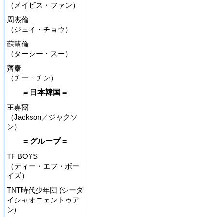
（メイビス・ファン）
周杰倫
（ジェイ・チョウ）
蘇慧倫
（ターシー・スー）
齊秦
（チー・チン）
= 日本韓国 =
王嘉爾
（Jackson／ジャクソ
ン）
= グループ =
TF BOYS
（ティー・エフ・ボー
イズ）
TNT時代少年団 (シーダ
イシャオニェントゥア
ン)