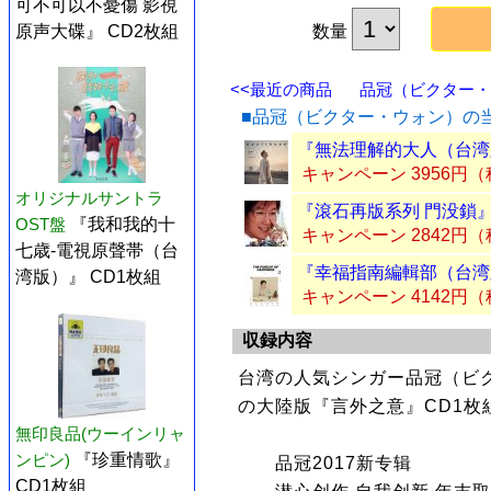
可不可以不憂傷 影視
原声大碟』 CD2枚組
数量
<<最近の商品
品冠（ビクター・ウ
■品冠（ビクター・ウォン）の
『無法理解的大人（台湾版
キャンペーン 3956円
オリジナルサントラ
『滾石再版系列 門没鎖』
OST盤
『我和我的十
キャンペーン 2842円
七歳-電視原聲帯（台
『幸福指南編輯部（台湾版
湾版）』 CD1枚組
キャンペーン 4142円
収録内容
台湾の人気シンガー品冠（ビク
の大陸版『言外之意』CD1枚
無印良品(ウーインリャ
ンピン)
『珍重情歌』
品冠2017新专辑
CD1枚組