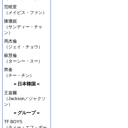
范曉萱
（メイビス・ファン）
陳珊妮
（サンディー・チャ
ン）
周杰倫
（ジェイ・チョウ）
蘇慧倫
（ターシー・スー）
齊秦
（チー・チン）
= 日本韓国 =
王嘉爾
（Jackson／ジャクソ
ン）
= グループ =
TF BOYS
（ティー・エフ・ボー