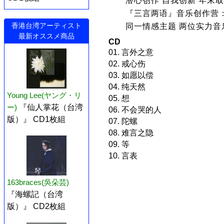
潜心创作 自我创新 年末取
『三言两语』音乐创作营
香港台湾アーティスト
同一情感主题 两位实力音
最新オススメ商品
CD
01. 言外之意
02. 戒心伤
03. 如愿以偿
04. 纯天然
Young Lee(ヤング・リ
05. 想
ー)
『仙人掌花（台湾
06. 不会哭的人
版）』 CD1枚組
07. 陀螺
08. 难言之隐
09. 等
10. 言表
163braces(吳朵芸)
『海螺記（台湾
版）』 CD2枚組