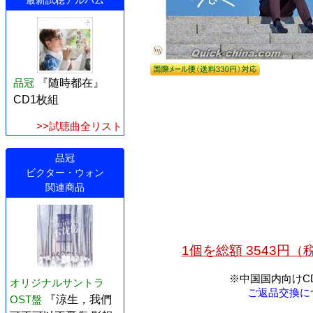
最新試聴アルバム
品冠
『随時都在』
CD1枚組
>>試聴曲全リスト
品冠
ビクター・ウォン
関連商品
1個を総額 3543円
※中国国内向けC
オリジナルサントラ
ご返品交換に
OST盤
『涼生，我們