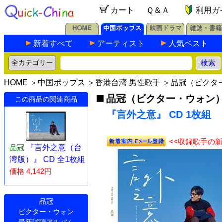
カート
Ｑ＆Ａ
利用ガ
新着すべて
アーティスト
人気ベスト
HOME
＞
中国ポップス
＞
香港台湾 男性歌手
＞
品冠（ビクタ
品冠（ビクター・ウォン
この商品の関連商品
『言外之意』 CD 1枚組
<<収録歌手の
品冠
『言外之意（台
湾版）』 CD 全1枚組
価格 4,142円
品冠
ビクター・ウォン