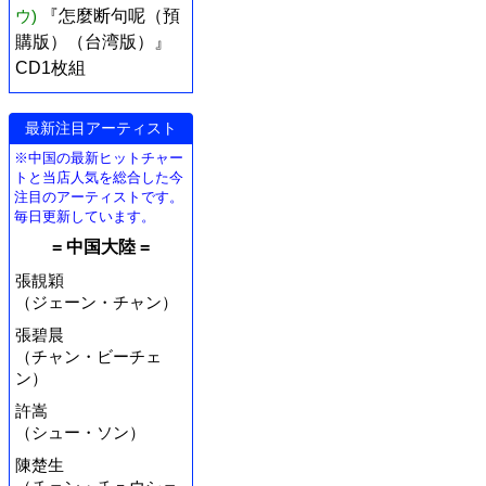
ウ)
『怎麼断句呢（預
購版）（台湾版）』
CD1枚組
最新注目アーティスト
※中国の最新ヒットチャー
トと当店人気を総合した今
注目のアーティストです。
毎日更新しています。
= 中国大陸 =
張靚穎
（ジェーン・チャン）
張碧晨
（チャン・ビーチェ
ン）
許嵩
（シュー・ソン）
陳楚生