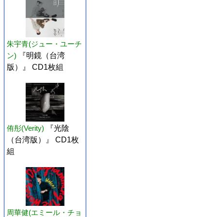
朱宇青(ジュー・ユーチ
ン)
『明鏡（台湾
版）』 CD1枚組
侑彤(Verity)
『光陰
（台湾版）』 CD1枚
組
周華健(エミール・チョ