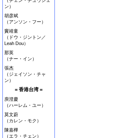
（チェン・チュウシェ
ン）
胡彦斌
（アンソン・フー）
竇靖童
（ドウ・ジントン／
Leah Dou）
那英
（ナー・イン）
張杰
（ジェイソン・チャ
ン）
= 香港台湾 =
庾澄慶
（ハーレム・ユー）
莫文蔚
（カレン・モク）
陳嘉樺
（エラ・チェン）