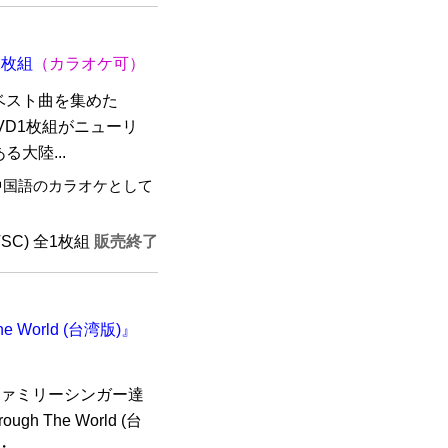
全1枚組
（カラオケ可）
ベスト曲を集めた
』DVD1枚組がニューリ
大陸...
中国語のカラオケとして
TSC) 全1枚組
販売終了
e World (台湾版)』
s）のファミリーシンガー達
gh The World (台
..