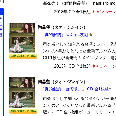
新発売！《謝謝 陶晶瑩》 Thanks to momo
2018年 CD 全1枚組
キャンペーン価
チ
総
陶晶瑩（タオ・ジンイン）
テ
『真的假的』 CD 全1枚組
新
司会者として知られる台湾シンガー 陶
ン）の8年ぶりとなった最新アルバム
CD 1枚組が新発売！メインソング「是愛
2013年 CD 全1枚組
キャンペーン価
陶晶瑩（タオ・ジンイン）
『真的假的（台湾版）』 CD 全1枚組
司会者として知られる台湾シンガー 陶
ン）の8年ぶりとなった最新アルバム
版）』 CD 全1枚組がニューリリース！周