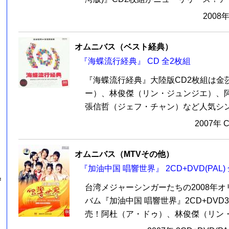
2008
オムニバス（ベスト経典）
『海蝶流行経典』 CD 全2枚組
『海蝶流行経典』大陸版CD2枚組は金
ー）、林俊傑（リン・ジュンジエ）、
張信哲（ジェフ・チャン）など人気シンガ
2007年 
オムニバス（MTVその他）
『加油中国 唱響世界』 2CD+DVD(PAL)
=
台湾メジャーシンガーたちの2008年
バム『加油中国 唱響世界』2CD+DV
売！阿杜（ア・ドゥ）、林俊傑（リン・ジ