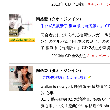
2013年 CD 全1枚組
キャンペーン価
陶晶瑩（タオ・ジンイン）
『[イ尓]又復活了 復刻版（台湾版）』 CD
司会者として知られる台湾シンガー 陶
ン）のアルバム『[イ尓]又復活了』の復
了 復刻版（台湾版）』 CD 2枚組が新発売
2013年 CD 全2枚組
キャンペーン価
陶晶瑩（タオ・ジンイン）
『走路去紐約』 CD 全1枚組
walkin to new york 擁抱 陶子 最
的 心事
01. 走路去紐約 02. 水湾湾 03. 嫉妬 04. 
狗心事』中文主題曲) 05. 葉枯過 06. shoppi