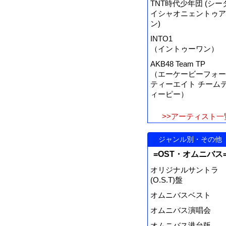
TNT時代少年団 (シー
イシャオニェントゥア
ン)
INTO1
（イントゥーワン）
AKB48 Team TP
（エーケービーフォー
ティーエイト チーム
ィーピー）
>>アーティスト一
ジャンル別・その他
=OST・オムニバス
オリジナルサントラ
(O.S.T)盤
オムニバスベスト
オムニバス演唱会
オムニバス港台版