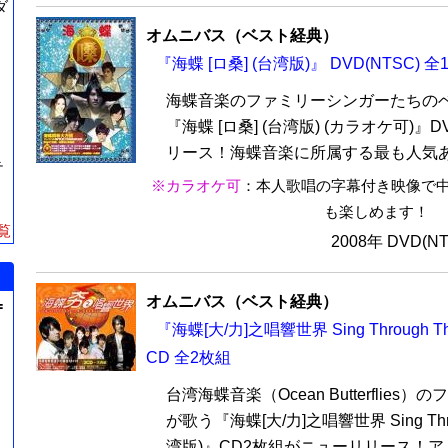
ダ
オムニバス（ベスト経典）
『海蝶 [ロ桑] (台湾版)』 DVD(NTSC) 
海蝶音楽のファミリーシンガーたちの
『海蝶 [ロ桑] (台湾版) (カラオケ可)
リース！海蝶音楽に所属する最も人気ある
テ
※カラオケ可
：本人歌唱の字幕付き映像で
も楽しめます！
覧
2008年 DVD(N
オムニバス（ベスト経典）
=
『海蝶[大/力]之唱響世界 Sing Through Th
CD 全2枚組
台湾海蝶音楽（Ocean Butterflie
が歌う『海蝶[大/力]之唱響世界 Sing Throu
湾版)』CD2枚組がニューリリース！ア・.