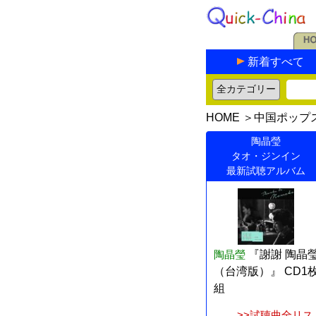
新着すべて
HOME
＞
中国ポップ
陶晶瑩
タオ・ジンイン
最新試聴アルバム
陶晶瑩
『謝謝 陶晶
（台湾版）』 CD1
組
>>試聴曲全リス