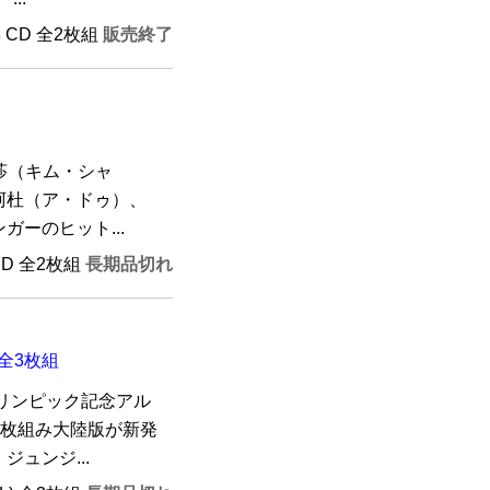
年 CD 全2枚組
販売終了
莎（キム・シャ
阿杜（ア・ドゥ）、
ーのヒット...
CD 全2枚組
長期品切れ
 全3枚組
オリンピック記念アル
D3枚組み大陸版が新発
ュンジ...