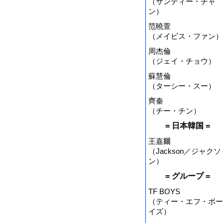
（サンディー・チャ
ン）
范曉萱
（メイビス・ファン）
周杰倫
（ジェイ・チョウ）
蘇慧倫
（ターシー・スー）
齊秦
（チー・チン）
= 日本韓国 =
王嘉爾
（Jackson／ジャクソ
ン）
= グループ =
TF BOYS
（ティー・エフ・ボー
イズ）