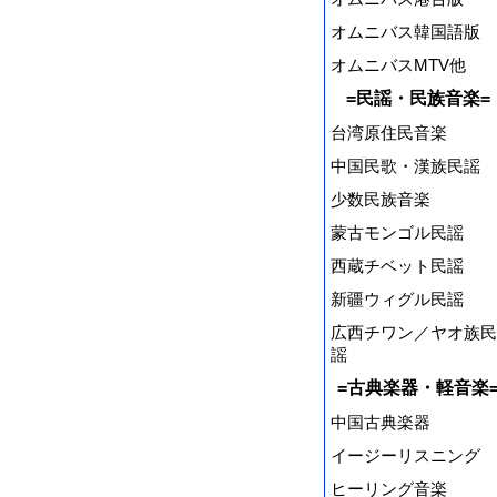
オムニバス韓国語版
オムニバスMTV他
=民謡・民族音楽=
台湾原住民音楽
中国民歌・漢族民謡
少数民族音楽
蒙古モンゴル民謡
西蔵チベット民謡
新疆ウィグル民謡
広西チワン／ヤオ族民
謡
=古典楽器・軽音楽
中国古典楽器
イージーリスニング
ヒーリング音楽