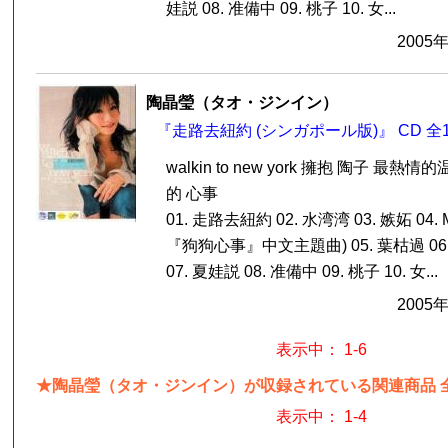
娃説 08. 准備中 09. 桃子 10. 女...
2005
陶晶瑩（タオ・ジンイン）
『走路去紐約 (シンガポール版)』 CD 全
walkin to new york 擁抱 陶子 最
的 心事
01. 走路去紐約 02. 水湾湾 03. 嫉妬 04. M
『狗狗心事』中文主題曲) 05. 葉枯過 06. S
07. 夏娃説 08. 准備中 09. 桃子 10. 女...
2005
表示中： 1-6
★陶晶瑩（タオ・ジンイン）が収録されている関連商品 全
表示中： 1-4