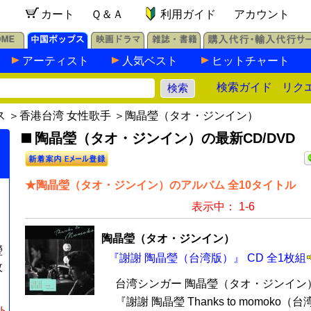
カート
Ｑ＆Ａ
利用ガイド
アカウント
アーティスト
人気ベスト
ヒットチャート
検索ガイド
リク
ス
＞
香港台湾 女性歌手
＞陶晶瑩（タオ・ジンイン）
陶晶瑩（タオ・ジンイン）の最新CD/DVD
★陶晶瑩（タオ・ジンイン）のアルバム 全10タイトル
表示中： 1-6
陶晶瑩（タオ・ジンイン）
瑩
『謝謝 陶晶瑩（台湾版）』 CD 全1枚組
枚
台湾シンガー 陶晶瑩（タオ・ジンイン
『謝謝 陶晶瑩 Thanks to momoko
ト