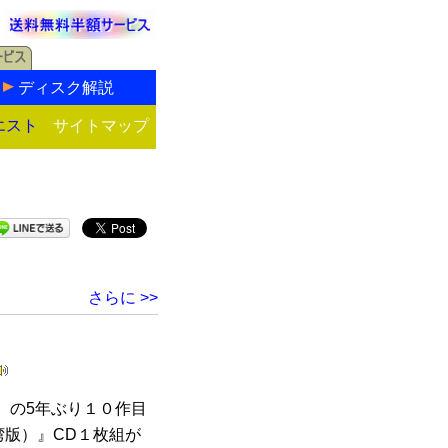
ディスク解説
エスト
サイトマップ
さらに >>
）の5年ぶり１０作目
（台湾版）』CD１枚組が