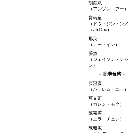
胡彦斌
（アンソン・フー）
竇靖童
（ドウ・ジントン／
Leah Dou）
那英
（ナー・イン）
張杰
（ジェイソン・チャ
ン）
= 香港台湾 =
庾澄慶
（ハーレム・ユー）
莫文蔚
（カレン・モク）
陳嘉樺
（エラ・チェン）
陳珊妮