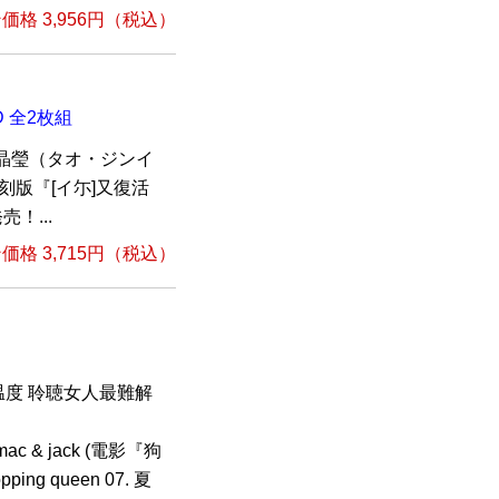
格 3,956円（税込）
 全2枚組
晶瑩（タオ・ジンイ
刻版『[イ尓]又復活
！...
格 3,715円（税込）
熱情的温度 聆聴女人最難解
mac & jack (電影『狗
ng queen 07. 夏