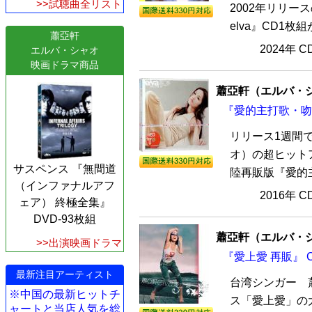
>>試聴曲全リスト
2002年リリ
elva』CD1枚
蕭亞軒
2024年 
エルバ・シャオ
映画ドラマ商品
蕭亞軒（エルバ・
『愛的主打歌・吻 
リリース1週間
オ）の超ヒット
サスペンス 『無間道
陸再販版『愛的主
（インファナルアフ
2016年 
ェア） 終極全集』
DVD-93枚組
蕭亞軒（エルバ・
>>出演映画ドラマ
『愛上愛 再販』 
最新注目アーティスト
台湾シンガー 
※中国の最新ヒットチ
ス「愛上愛」の
ャートと当店人気を総