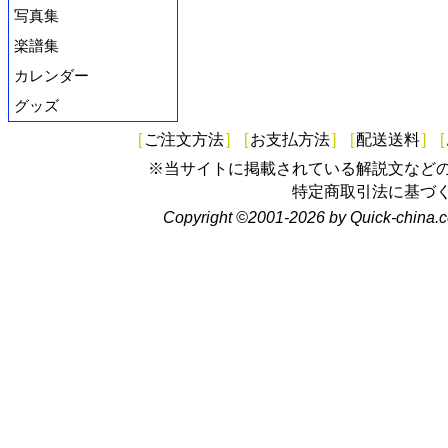
写真集
楽譜集
カレンダー
グッズ
[
ご注文方法
]
[
お支払方法
]
[
配送送料
]
[
※当サイトに掲載されている解説文など
特定商取引法に基づ
Copyright ©2001-2026 by Quick-china.c