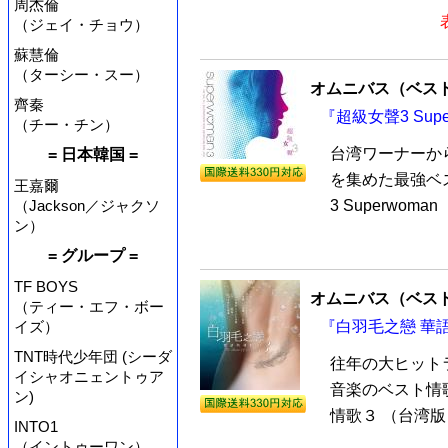
周杰倫
（ジェイ・チョウ）
蘇慧倫
（ターシー・スー）
オムニバス（ベス
齊秦
『超級女聲3 Sup
（チー・チン）
台湾ワーナーか
= 日本韓国 =
を集めた最強ベ
王嘉爾
（Jackson／ジャクソ
3 Superwom
ン）
= グループ =
TF BOYS
オムニバス（ベス
（ティー・エフ・ボー
イズ）
『白羽毛之戀 華語
TNT時代少年団 (シーダ
往年の大ヒット
イシャオニェントゥア
音楽のベスト情
ン)
情歌３ （台湾版
INTO1
（イントゥーワン）