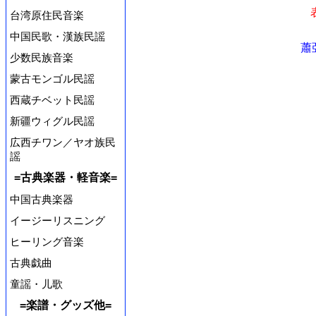
台湾原住民音楽
中国民歌・漢族民謡
蕭
少数民族音楽
蒙古モンゴル民謡
西蔵チベット民謡
新疆ウィグル民謡
広西チワン／ヤオ族民
謡
=古典楽器・軽音楽=
中国古典楽器
イージーリスニング
ヒーリング音楽
古典戯曲
童謡・儿歌
=楽譜・グッズ他=