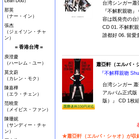
Leah Dou）
台湾シンガー蕭
那英
『不解釈親吻』 
（ナー・イン）
容は既発売の台
張杰
CD 01. 不解釈親
（ジェイソン・チャ
誰都好 06. 留愛
ン）
= 香港台湾 =
庾澄慶
（ハーレム・ユー）
蕭亞軒（エルバ・
莫文蔚
『不解釋親吻 Shut
（カレン・モク）
台湾シンガー 蕭
陳嘉樺
アルバム正式版『不解
（エラ・チェン）
版）』 CD 1
范曉萱
（メイビス・ファン）
陳珊妮
（サンディー・チャ
ン）
★蕭亞軒（エルバ・シャオ）が収録