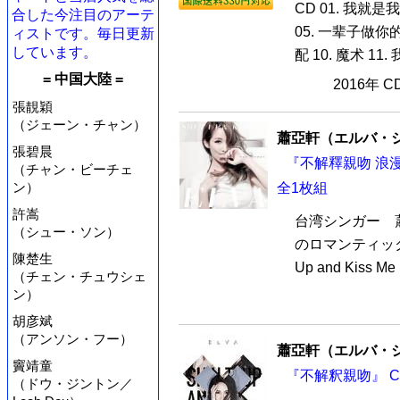
CD 01. 我就是我
合した今注目のアーテ
05. 一辈子做你的女
ィストです。毎日更新
しています。
配 10. 魔术 11
= 中国大陸 =
2016年 
張靚穎
（ジェーン・チャン）
蕭亞軒（エルバ・
張碧晨
『不解釋親吻 浪漫來襲
（チャン・ビーチェ
ン）
全1枚組
許嵩
台湾シンガー 
（シュー・ソン）
のロマンティック
陳楚生
Up and Kiss Me
（チェン・チュウシェ
ン）
胡彦斌
（アンソン・フー）
蕭亞軒（エルバ・
竇靖童
『不解釈親吻』 C
（ドウ・ジントン／