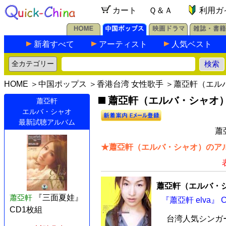
カート
Ｑ＆Ａ
利用ガ
新着すべて
アーティスト
人気ベスト
HOME
＞
中国ポップス
＞
香港台湾 女性歌手
＞蕭亞軒（エル
蕭亞軒（エルバ・シャオ）の
蕭亞軒
エルバ・シャオ
最新試聴アルバム
蕭
★蕭亞軒（エルバ・シャオ）のアル
蕭亞軒（エルバ・
蕭亞軒
『三面夏娃』
『蕭亞軒 elva』 
CD1枚組
台湾人気シンガ