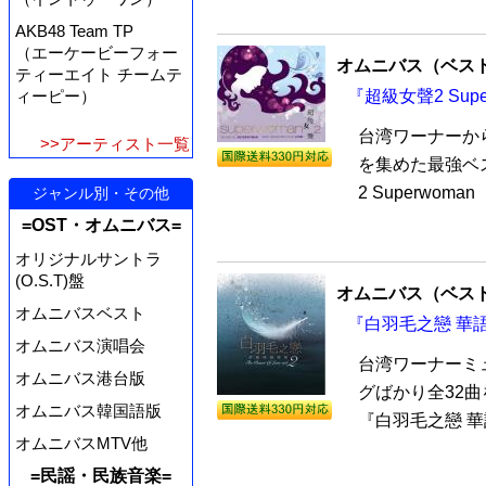
AKB48 Team TP
（エーケービーフォー
オムニバス（ベス
ティーエイト チームテ
ィーピー）
『超級女聲2 Sup
台湾ワーナーか
>>アーティスト一覧
を集めた最強ベ
2 Superwom
ジャンル別・その他
=OST・オムニバス=
オリジナルサントラ
(O.S.T)盤
オムニバス（ベス
オムニバスベスト
『白羽毛之戀 華語
オムニバス演唱会
台湾ワーナーミ
オムニバス港台版
グばかり全32
オムニバス韓国語版
『白羽毛之戀 華語
オムニバスMTV他
=民謡・民族音楽=