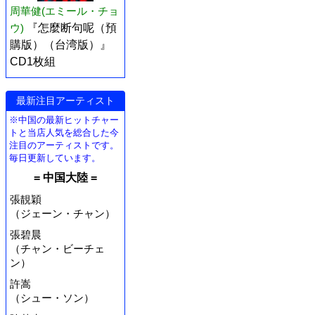
周華健(エミール・チョ
ウ)
『怎麼断句呢（預
購版）（台湾版）』
CD1枚組
最新注目アーティスト
※中国の最新ヒットチャー
トと当店人気を総合した今
注目のアーティストです。
毎日更新しています。
= 中国大陸 =
張靚穎
（ジェーン・チャン）
張碧晨
（チャン・ビーチェ
ン）
許嵩
（シュー・ソン）