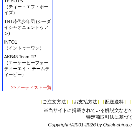
TF BOYS
（ティー・エフ・ボー
イズ）
TNT時代少年団 (シーダ
イシャオニェントゥア
ン)
INTO1
（イントゥーワン）
AKB48 Team TP
（エーケービーフォー
ティーエイト チームテ
ィーピー）
>>アーティスト一覧
[
ご注文方法
]
[
お支払方法
]
[
配送送料
]
[
※当サイトに掲載されている解説文など
特定商取引法に基づ
Copyright ©2001-2026 by Quick-china.c