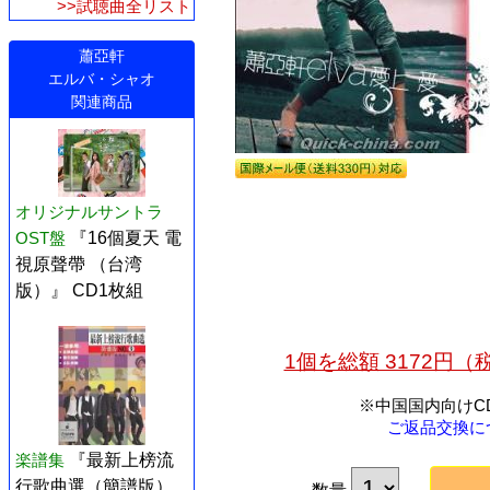
>>試聴曲全リスト
蕭亞軒
エルバ・シャオ
関連商品
オリジナルサントラ
OST盤
『16個夏天 電
視原聲帶 （台湾
版）』 CD1枚組
1個を総額 3172円
※中国国内向けC
ご返品交換に
楽譜集
『最新上榜流
行歌曲選（簡譜版）