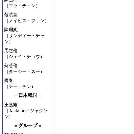
（エラ・チェン）
范曉萱
（メイビス・ファン）
陳珊妮
（サンディー・チャ
ン）
周杰倫
（ジェイ・チョウ）
蘇慧倫
（ターシー・スー）
齊秦
（チー・チン）
= 日本韓国 =
王嘉爾
（Jackson／ジャクソ
ン）
= グループ =