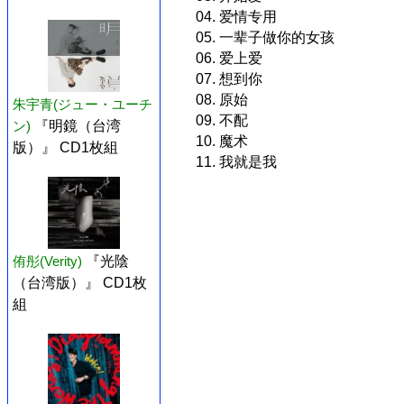
04. 爱情专用
05. 一辈子做你的女孩
06. 爱上爱
07. 想到你
08. 原始
朱宇青(ジュー・ユーチ
09. 不配
ン)
『明鏡（台湾
10. 魔术
版）』 CD1枚組
11. 我就是我
侑彤(Verity)
『光陰
（台湾版）』 CD1枚
組