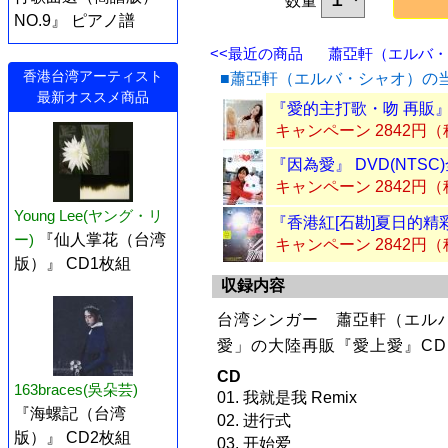
数量
NO.9』 ピアノ譜
<<最近の商品
蕭亞軒（エルバ・シ
香港台湾アーティスト
■蕭亞軒（エルバ・シャオ）の
最新オススメ商品
『愛的主打歌・吻 再販』
キャンペーン 2842円
『因為愛』 DVD(NTSC
キャンペーン 2842円
Young Lee(ヤング・リ
『香港紅[石勘]夏日的精彩
ー)
『仙人掌花（台湾
キャンペーン 2842円
版）』 CD1枚組
収録内容
台湾シンガー 蕭亞軒（エルバ
愛」の大陸再販『愛上愛』CD
CD
163braces(吳朵芸)
01. 我就是我 Remix
『海螺記（台湾
02. 进行式
版）』 CD2枚組
03. 开始爱