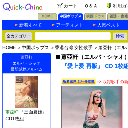
カート
Ｑ＆Ａ
利用ガ
新着すべて
アーティスト
人気ベスト
HOME
＞
中国ポップス
＞
香港台湾 女性歌手
＞
蕭亞軒（エル
蕭亞軒（エルバ・シャオ
蕭亞軒
エルバ・シャオ
『愛上愛 再販』 CD 1枚
最新試聴アルバム
<<収録歌手の
蕭亞軒
『三面夏娃』
CD1枚組