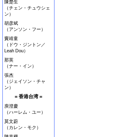
陳楚生
（チェン・チュウシェ
ン）
胡彦斌
（アンソン・フー）
竇靖童
（ドウ・ジントン／
Leah Dou）
那英
（ナー・イン）
張杰
（ジェイソン・チャ
ン）
= 香港台湾 =
庾澄慶
（ハーレム・ユー）
莫文蔚
（カレン・モク）
陳嘉樺