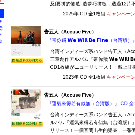
及[要拼的傻瓜] 造夢巧拼板，透過12片不規
2025年 CD 全1枚組
キャンペーン価
チ
総
告五人（Accuse Five）
テ
『帯你飛 𝗪𝗲 𝗪𝗶𝗹𝗹 𝗕𝗲 𝗙𝗶𝗻𝗲（台
新
台湾インディーズ系バンド告五人（Accuse
三章創作アルバム『帯你飛 𝗪𝗲 𝗪𝗶𝗹𝗹 𝗕
CD1枚組がニューリリース！「戴上耳機為
2023年 CD 全1枚組
キャンペーン価
告五人（Accuse Five）
『運氣來得若有似無（台湾版）』 CD 全
台湾インディーズ系バンド告五人（Accuse
ルバム『運氣來得若有似無（台湾版）』
リリース！一個宜蘭出生的樂團，一張宜蘭