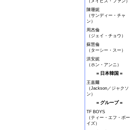
（メイビス・ファン）
陳珊妮
（サンディー・チャ
ン）
周杰倫
（ジェイ・チョウ）
蘇慧倫
（ターシー・スー）
洪安妮
（ホン・アンニ）
= 日本韓国 =
王嘉爾
（Jackson／ジャクソ
ン）
= グループ =
TF BOYS
（ティー・エフ・ボー
イズ）