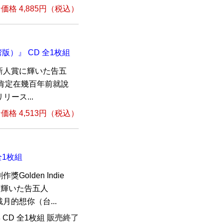
格 4,885円（税込）
版）』 CD 全1枚組
新人賞に輝いた告五
『我肯定在幾百年前就說
ース...
格 4,513円（税込）
全1枚組
olden Indie
賞に輝いた告五人
戴月的想你（台...
年 CD 全1枚組
販売終了