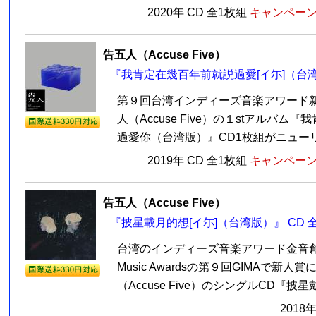
2020年 CD 全1枚組
キャンペーン価
告五人（Accuse Five）
『我肯定在幾百年前就説過愛[イ尓]（台湾
第９回台湾インディーズ音楽アワード
人（Accuse Five）の１stアルバム
過愛你（台湾版）』CD1枚組がニューリリ
2019年 CD 全1枚組
キャンペーン価
告五人（Accuse Five）
『披星載月的想[イ尓]（台湾版）』 CD 
台湾のインディーズ音楽アワード金音創作獎G
Music Awardsの第９回GIMAで新人
（Accuse Five）のシングルCD『披星
2018