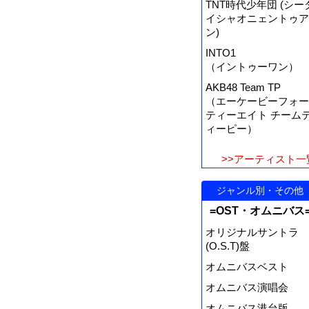
TNT時代少年団 (シー
イシャオニェントゥア
ン)
INTO1
（イントゥーワン）
AKB48 Team TP
（エーケービーフォー
ティーエイト チーム
ィーピー）
>>アーティスト一
ジャンル別・その他
=OST・オムニバス
オリジナルサントラ
(O.S.T)盤
オムニバスベスト
オムニバス演唱会
オムニバス港台版