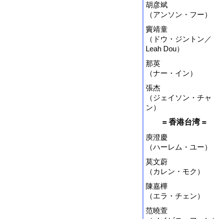
胡彦斌
（アンソン・フー）
竇靖童
（ドウ・ジントン／
Leah Dou）
那英
（ナー・イン）
張杰
（ジェイソン・チャ
ン）
= 香港台湾 =
庾澄慶
（ハーレム・ユー）
莫文蔚
（カレン・モク）
陳嘉樺
（エラ・チェン）
范曉萱