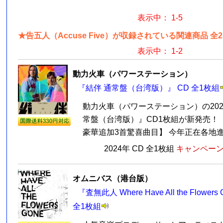
表示中： 1-5
★告五人（Accuse Five）が収録されている関連商品 全
表示中： 1-2
動力火車（パワーステーション）
『結伴 通常盤（台湾版）』 CD 全1枚組
動力火車（パワーステーション）の202
常盤（台湾版）』CD1枚組が新発売！【
豪華追加3首驚喜曲目】 今年正在各地進行
2024年 CD 全1枚組
キャンペーン価
オムニバス（港台版）
『査無此人 Where Have All the Flow
全1枚組