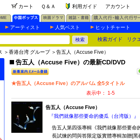
カート
Ｑ＆Ａ
利用ガイド
アカウント
アーティスト
人気ベスト
ヒットチャート
検索ガイド
リク
ス
＞
香港台湾 グループ
＞告五人（Accuse Five）
告五人（Accuse Five）の最新CD/DVD
★告五人（Accuse Five）のアルバム 全5タイトル
表示中： 1-5
告五人（Accuse Five）
『我們就像那些要命的傻瓜（台湾版）』 C
告五人第四張專輯《我們就像那些要命的
長試煉的問與答限定版實體專輯加贈[黑夜
ト