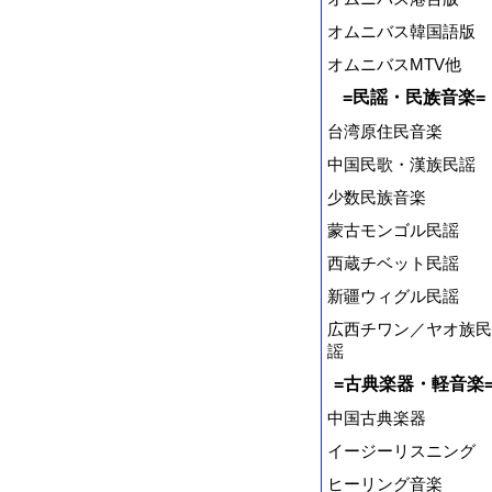
オムニバス韓国語版
オムニバスMTV他
=民謡・民族音楽=
台湾原住民音楽
中国民歌・漢族民謡
少数民族音楽
蒙古モンゴル民謡
西蔵チベット民謡
新疆ウィグル民謡
広西チワン／ヤオ族民
謡
=古典楽器・軽音楽
中国古典楽器
イージーリスニング
ヒーリング音楽