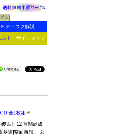
ディスク解説
エスト
サイトマップ
D 全1枚組
傻瓜》12 首關於成
夢遊]雙面海報， 以