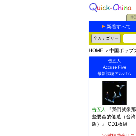
新着すべて
HOME
＞
中国ポップ
告五人
Accuse Five
最新試聴アルバム
告五人
『我們就像那
些要命的傻瓜（台湾
版）』 CD1枚組
>>試聴曲全リス