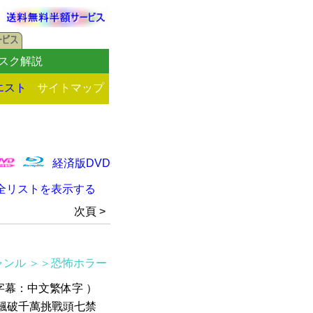
スク解説
エスト
サイトマップ
経済版DVD
全リストを表示する
次頁 >
ャンル
＞＞恐怖ホラー
 /字幕：中文繁体字 ）
票房飆破千萬挑戰頭七禁