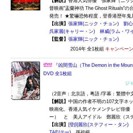
【解説】
香港人気俳優 張家輝（ニッ
督映画”盂蘭神功 The Ghost Ritual
発売！ ★驚嚇恐怖程度，登香港歴年鬼片之
【出演】
張家輝(ニック・チョン)
劉心
呉家麗(キャリー・ン)
林威(ラム・ワイ
【監督】
張家輝(ニック・チョン)
2014年 全1枚組
キャンペーン価
『凶間雪山（The Demon in the Mo
DVD 全1枚組
ジ
（2音声：北京語，粤語 /字幕：繁體中
【解説】
中国の作者不明の107文字ネ
映画化、香港人気イケメンテレビ俳優
ー） と 美人アイドル 鄧麗欣（ステフ
【出演】
[登β]麗欣(ステフィー・タン)
TAE(テー)
孫祖楊