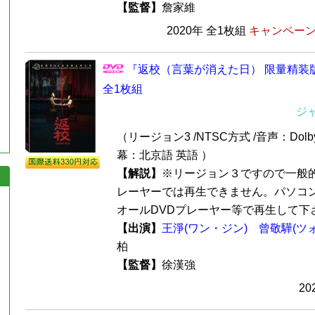
【監督】
詹家維
2020年 全1枚組
キャンペーン価
『返校（言葉が消えた日） 限量精装版
全1枚組
ジ
（リージョン3 /NTSC方式 /音声：Dolby
幕：北京語 英語 ）
【解説】
※リージョン３ですので一般的
レーヤーでは再生できません。パソコ
オールDVDプレーヤー等で再生して下さい
【出演】
王淨(ワン・ジン)
曾敬驊(ツ
柏
【監督】
徐漢強
2