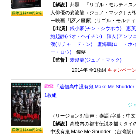
【解説】
邦題：『リゴル・モルティス
人俳優の麥浚龍（ジュノ・マック）が
ー映画『[歹／畺]屍（リゴル・モルティス
【出演】
銭小豪(チン・シウホウ)
恵英
鮑起静(パオ・ヘイチン)
陳友(アンソ
漢(リチャード・ン)
盧海鵬(ロー・ホイ
ー・ロウ)
鐘髪
【監督】
麦浚龍(ジュノ・マック)
2014年 全1枚組
キャンペーン価
『這個高中没有鬼 Make Me Shudde
1枚組
ジ
（リージョン3 /音声：泰語 /字幕：中文
【解説】
高校内の都市伝説を描くタイ
中没有鬼 Make Me Shudder （台湾版