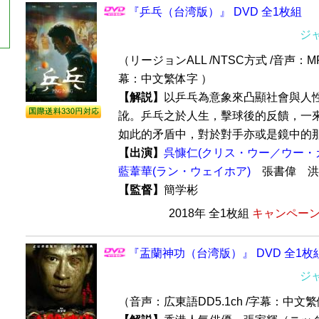
『乒乓（台湾版）』 DVD 全1枚組
ジ
（リージョンALL /NTSC方式 /音声：MP
幕：中文繁体字 ）
【解説】
以乒乓為意象來凸顯社會與人
訛。乒乓之於人生，擊球後的反饋，一
如此的矛盾中，對於對手亦或是鏡中的那個
【出演】
呉慷仁(クリス・ウー／ウー・
藍葦華(ラン・ウェイホア)
張書偉 
【監督】
簡学彬
2018年 全1枚組
キャンペーン価
『盂蘭神功（台湾版）』 DVD 全1枚
ジ
（音声：広東語DD5.1ch /字幕：中文