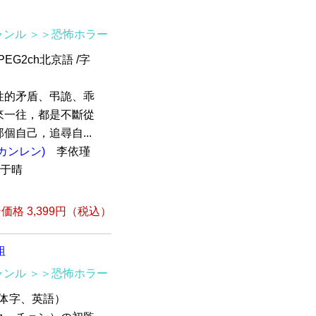
ャンル
＞＞恐怖ホラー
EG2ch北京語 /字
性的矛盾、弔詭、乖
來一往，都是不斷從
自己，追尋自...
カンレン)
李依瑾
洪于晴
格 3,399円（税込）
組
ャンル
＞＞恐怖ホラー
繁体字、英語）