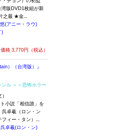
ク・チョン）の初監
s”の台湾版DVD1枚組が新
最 ★金...
悠(アニー・ラウ)
)
格 3,770円（税込）
untain）（台湾版）』
ャンル
＞＞恐怖ホラー
文）
ット小説「相信誰」を
 呉卓羲（ロン・ン
ィー・タン）...
呉卓羲(ロン・ン)