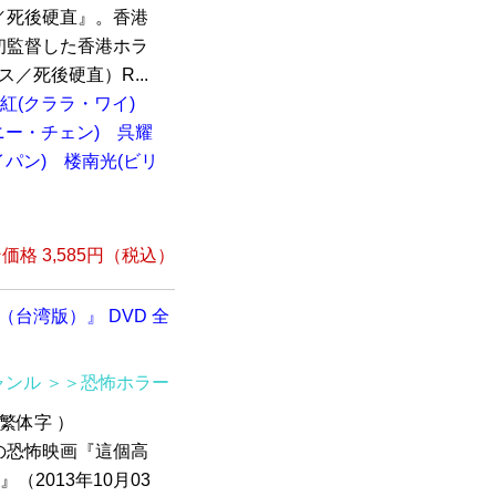
／死後硬直』。香港
初監督した香港ホラ
／死後硬直）R...
紅(クララ・ワイ)
ニー・チェン)
呉耀
パン)
楼南光(ビリ
格 3,585円（税込）
r （台湾版）』 DVD 全
ャンル
＞＞恐怖ホラー
繁体字 ）
の恐怖映画『這個高
）』（2013年10月03