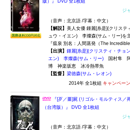
版）』 DVD 全1枚組
ジ
（音声：北京語 /字幕：中文）
【解説】
美人女優 鍾麗[糸是](クリステ
ュウ・イエン) 李燦森(サム・リー)を
『瘟泉 別名：人間蒸発（The Incredible T
【出演】
鍾麗[糸是](クリスティ・チョン
エン)
李燦森(サム・リー)
国村隼 阿
博 神楽坂恵 冰冷熱帯魚
【監督】
梁徳森(サム・レオン)
2014年 全1枚組
キャンペーン価
『[歹／畺]屍 (リゴル・モルティス／死後硬直)
（台湾版）』 DVD 全1枚組
ジ
（音声：北京語 /字幕：中文）