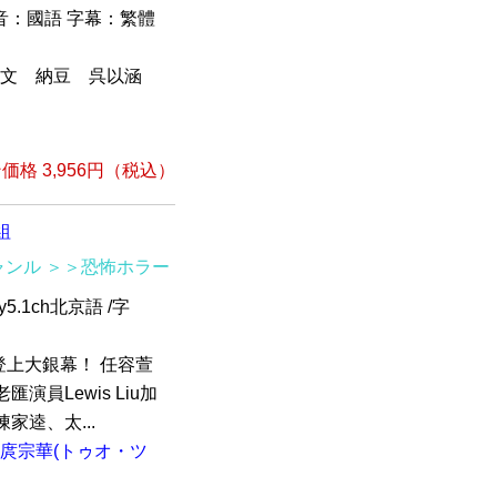
發音：國語 字幕：繁體
文 納豆 呉以涵
格 3,956円（税込）
組
ャンル
＞＞恐怖ホラー
5.1ch北京語 /字
上大銀幕！ 任容萱
員Lewis Liu加
家逵、太...
庹宗華(トゥオ・ツ