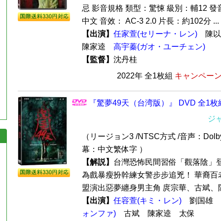
忌 影音規格 類型：驚悚 級別：輔12 
中文 音效： AC-3 2.0 片長：約102分 ...
【出演】
任家萱(セリーナ・レン)
陳以
陳家逵
高宇蓁(ガオ・ユーチェン)
【監督】
沈丹桂
2022年 全1枚組
キャンペーン価
『驚夢49天（台湾版）』 DVD 全1枚
ジ
（リージョン3 /NTSC方式 /音声：Dolby
幕：中文繁体字 ）
【解説】
台灣恐怖民間習俗「觀落陰」登
為戲暴瘦扮幹練女警步步追兇！ 華裔百老匯演
盟演出惡夢纏身男主角 庹宗華、古斌、陳
【出演】
任容萱(キミ・レン)
劉国雄
ォンファ)
古斌 陳家逵 太保