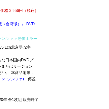
格 3,956円（税込）
（台湾版）』 DVD
ャンル
＞＞恐怖ホラー
5.1ch北京語 /2字
な日本国内DVDプ
ンまたはリージョン
。 本商品附限...
ォン･ジンファ)
傳孟
020年 全1枚組
販売終了