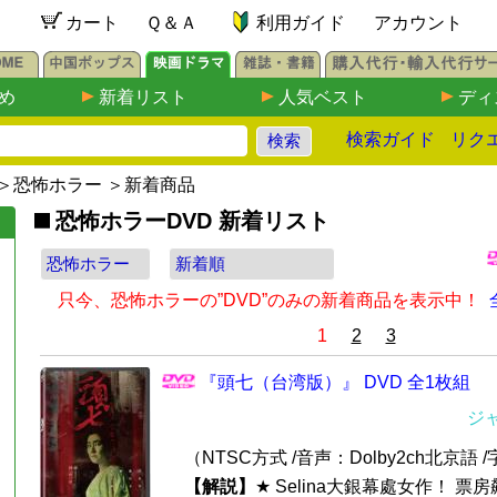
カート
Ｑ＆Ａ
利用ガイド
アカウント
め
新着リスト
人気ベスト
ディ
検索ガイド
リク
＞
恐怖ホラー
＞新着商品
恐怖ホラーDVD 新着リスト
只今、恐怖ホラーの”DVD”のみの新着商品を表示中！
1
2
3
『頭七（台湾版）』 DVD 全1枚組
ジ
（NTSC方式 /音声：Dolby2ch北京語
【解説】
★ Selina大銀幕處女作！ 