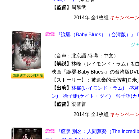
【監督】
周耀武
2014年 全1枚組
キャンペーン価
『詭嬰（Baby Blues）（台湾版）』 
ジ
（音声：北京語 /字幕：中文）
【解説】
林峰（レイモンド・ラム）初
映画『詭嬰-Baby Blues-』の台湾版
【ストーリー】：被遺棄的玩偶吉[ロ米]對
【出演】
林峯(レイモンド・ラム)
盛君
ン)
徐子珊(ケイト・ツイ)
呉千語(カ
【監督】
梁智普
2014年 全1枚組
キャンペーン価
『瘟泉 別名：人間蒸発（The Incredib