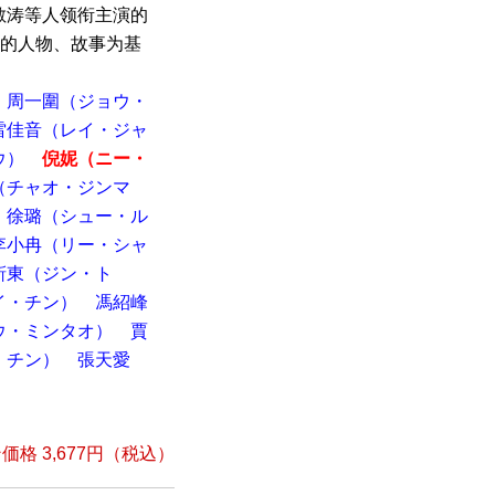
敏涛等人领衔主演的
实的人物、故事为基
周一圍（ジョウ・
雷佳音（レイ・ジャ
ウ）
倪妮（ニー・
（チャオ・ジンマ
徐璐（シュー・ル
李小冉（リー・シャ
靳東（ジン・ト
イ・チン）
馮紹峰
ウ・ミンタオ）
賈
・チン）
張天愛
格 3,677円（税込）