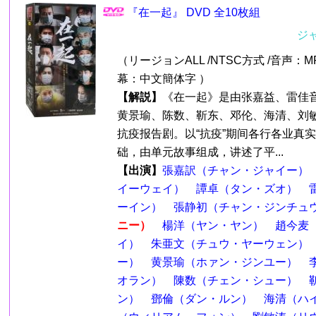
『在一起』 DVD 全10枚組
ジ
（リージョンALL /NTSC方式 /音声：MP
幕：中文簡体字 ）
【解説】
《在一起》是由张嘉益、雷佳
黄景瑜、陈数、靳东、邓伦、海清、刘
抗疫报告剧。以“抗疫”期间各行各业真
础，由单元故事组成，讲述了平...
【出演】
張嘉訳（チャン・ジャイー）
イーウェイ）
譚卓（タン・ズオ）
ーイン）
張静初（チャン・ジンチュ
ニー）
楊洋（ヤン・ヤン）
趙今麦
イ）
朱亜文（チュウ・ヤーウェン）
ー）
黄景瑜（ホァン・ジンユー）
オラン）
陳数（チェン・シュー）
ン）
鄧倫（ダン・ルン）
海清（ハ