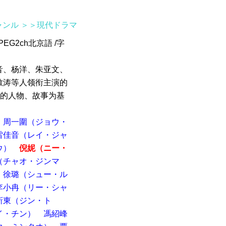
ャンル
＞＞現代ドラマ
EG2ch北京語 /字
音、杨洋、朱亚文、
敏涛等人领衔主演的
实的人物、故事为基
周一圍（ジョウ・
雷佳音（レイ・ジャ
ウ）
倪妮（ニー・
（チャオ・ジンマ
徐璐（シュー・ル
李小冉（リー・シャ
靳東（ジン・ト
イ・チン）
馮紹峰