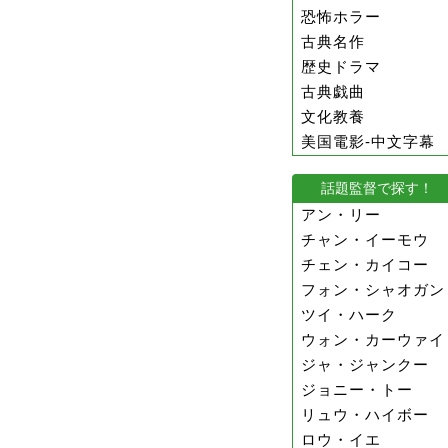
恐怖ホラー
古典名作
歴史ドラマ
古典戯曲
文化教養
美国電影-中文字幕
話題監督で探す！
アン・リー
チャン・イーモウ
チェン・カイコー
フォン・シャオガン
ツイ・ハーク
ウォン・カーウァイ
ジャ・ジャンクー
ジョニー・トー
リュウ・ハイボー
ロウ・イエ