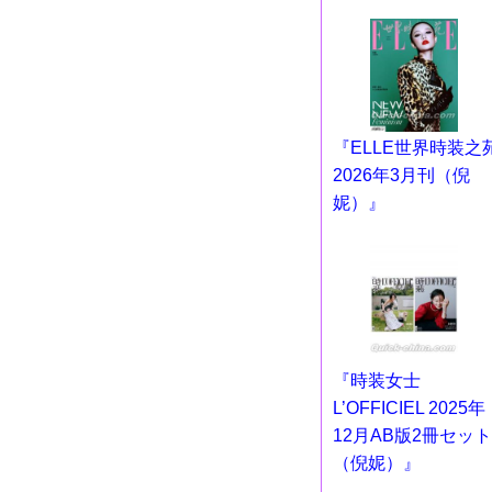
『ELLE世界時装之
2026年3月刊（倪
妮）』
『時装女士
L’OFFICIEL 2025年
12月AB版2冊セット
（倪妮）』