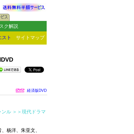
スク解説
エスト
サイトマップ
DVD
経済版DVD
ャンル
＞＞現代ドラマ
音、杨洋、朱亚文、