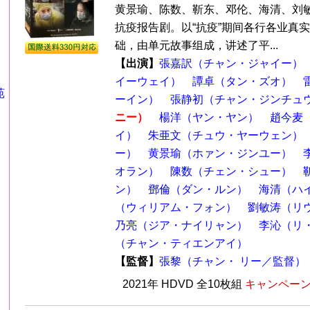
黄景瑜、陈数、靳东、邓伦、海清、刘
抗疫报告剧。以“抗疫”期间各行各业真
础，由单元故事组成，讲述了平...
【出演】
張嘉訳（チャン・ジャイー）
イーウェイ）
譚卓（タン・ズオ）
苑
ーイン）
張静初（チャン・ジンチュ
ニー）
楊洋（ヤン・ヤン）
趙今麦
イ）
朱亜文（チュウ・ヤーウェン）
ー）
黄景瑜（ホァン・ジンユー）
オラン）
陳数（チェン・シュー）
ン）
鄧倫（ダン・ルン）
海清（ハ
（ウィリアム・フォン）
劉敏涛（リ
乃亮（ジア・ナイリャン）
李沁（リ
（チャン・ティエンアイ）
【監督】
張黎（チャン・ リー／監督）
2021年 HDVD 全10枚組
キャンペーン価