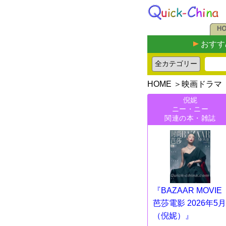
おすす
HOME
＞
映画ドラマ
倪妮
ニー・ニー
関連の本・雑誌
『BAZAAR MOVIE
芭莎電影 2026年5月
（倪妮）』