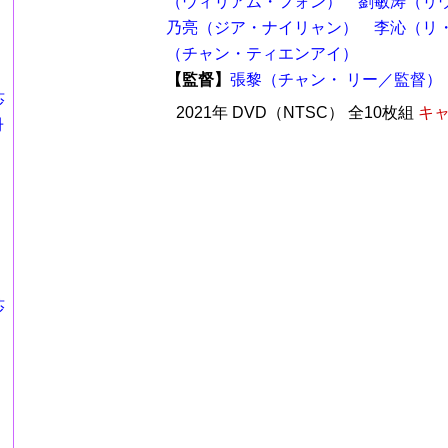
（ウィリアム・フォン）
劉敏涛（リ
乃亮（ジア・ナイリャン）
李沁（リ
（チャン・ティエンアイ）
【監督】
張黎（チャン・ リー／監督）
莎
2021年 DVD（NTSC） 全10枚組
キャ
冊
莎