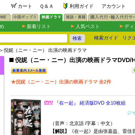
カート
Ｑ＆Ａ
利用ガイド
アカウント
め
新着リスト
人気ベスト
ディ
検索ガイド
リク
＞倪妮（ニー・ニー） 出演の映画ドラマ
倪妮（ニー・ニー）出演の映画ドラマDVD/H
★倪妮（ニー・ニー）出演の映画ドラマ 全2件
『在一起』 経済版DVD 全10枚組
ジ
（音声：北京語 /字幕：中文）
【解説】
《在一起》是由张嘉益、雷佳