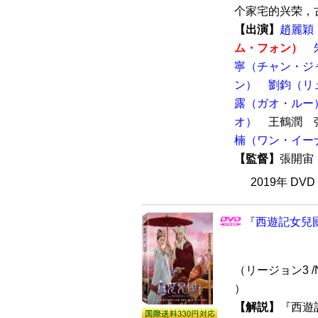
个家宅的兴荣，古
【出演】
趙麗穎
ム・フォン）
寧（チャン・ジ
ン）
劉鈞（リ
露（ガオ・ルー
オ）
王鶴潤 
楠（ワン・イー
【監督】
張開
2019年 DV
『西遊記女兒國
（リージョン3 /
）
【解説】
『西遊