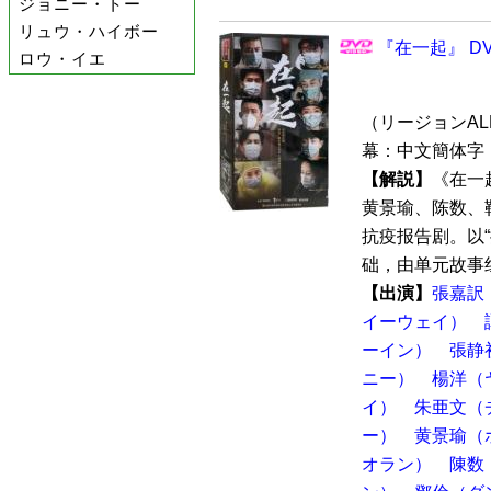
ジョニー・トー
リュウ・ハイボー
『在一起』 DV
ロウ・イエ
（リージョンALL 
幕：中文簡体字 
【解説】
《在一
黄景瑜、陈数、
抗疫报告剧。以
础，由单元故事组
【出演】
張嘉訳
イーウェイ）
ーイン）
張静
ニー）
楊洋（
イ）
朱亜文（
ー）
黄景瑜（
オラン）
陳数