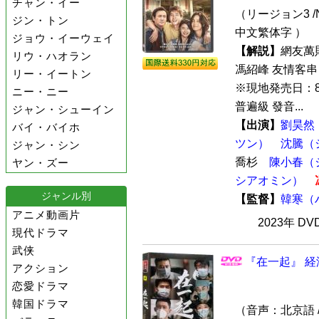
チャン・イー
（リージョン3 /N
ジン・トン
中文繁体字 ）
ジョウ・イーウェイ
【解説】
網友萬
リウ・ハオラン
馮紹峰 友情客
リー・イートン
※現地発売日：8
ニー・ニー
普遍級 發音...
ジャン・シューイン
【出演】
劉昊然
バイ・バイホ
ツン）
沈騰（
ジャン・シン
喬杉
陳小春（
ヤン・ズー
シアオミン）
ジャンル別
【監督】
韓寒（
アニメ動画片
2023年 D
現代ドラマ
武侠
『在一起』 経
アクション
恋愛ドラマ
韓国ドラマ
（音声：北京語 