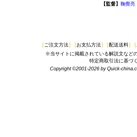
【監督】
鞠覺亮
[
ご注文方法
]
[
お支払方法
]
[
配送送料
]
[
※当サイトに掲載されている解説文など
特定商取引法に基づ
Copyright ©2001-2026 by Quick-china.c