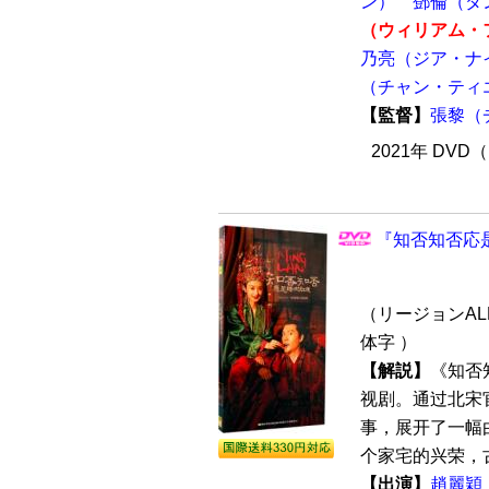
ン）
鄧倫（ダ
（ウィリアム・
乃亮（ジア・ナ
（チャン・ティ
【監督】
張黎（
2021年 DVD
『知否知否応是
（リージョンALL
体字 ）
【解説】
《知否
视剧。通过北宋
事，展开了一幅
个家宅的兴荣，古
【出演】
趙麗穎