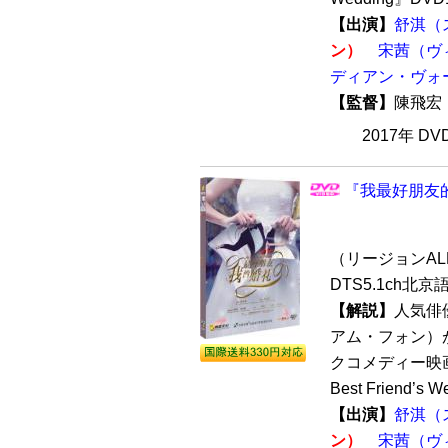
【出演】
舒淇（
ン）
宋茜（ヴィ
ディアン・ヴォ
【監督】
陳飛
2017年 D
『我最好朋友的婚
（リージョンALL 
DTS5.1ch北京
【解説】
人気俳
アム・フォン）
クコメディー映
Best Friend’s W
【出演】
舒淇（
ン）
宋茜（ヴィ