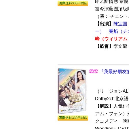
即若離情感 恭
當今演藝圈頂級
（演： チェン・バ
【出演】
陳宝国
ー）
秦焔（チ
峰（ウィリアム
【監督】
李文
『我最好朋友的
（リージョンALL 
Dolby2ch北
【解説】
人気俳
アム・フォン）
クコメディー映画『
Wedding』DV