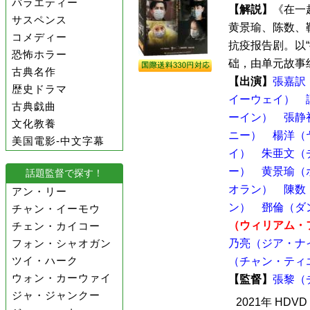
バラエティー
【解説】
《在一
サスペンス
黄景瑜、陈数、
コメディー
抗疫报告剧。以
恐怖ホラー
础，由单元故事组
古典名作
【出演】
張嘉訳
歴史ドラマ
イーウェイ）
古典戯曲
ーイン）
張静
文化教養
ニー）
楊洋（
美国電影-中文字幕
イ）
朱亜文（
ー）
黄景瑜（
話題監督で探す！
オラン）
陳数
アン・リー
ン）
鄧倫（ダ
チャン・イーモウ
（ウィリアム・
チェン・カイコー
フォン・シャオガン
乃亮（ジア・ナ
ツイ・ハーク
（チャン・ティ
ウォン・カーウァイ
【監督】
張黎（
ジャ・ジャンクー
2021年 HDV