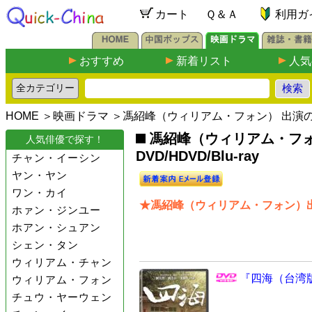
カート
Ｑ＆Ａ
利用ガ
おすすめ
新着リスト
人気
HOME
＞
映画ドラマ
＞馮紹峰（ウィリアム・フォン） 出演
馮紹峰（ウィリアム・フ
人気俳優で探す！
DVD/HDVD/Blu-ray
チャン・イーシン
ヤン・ヤン
ワン・カイ
★馮紹峰（ウィリアム・フォン）出
ホァン・ジンユー
ホアン・シュアン
シェン・タン
ウィリアム・チャン
『四海（台湾版
ウィリアム・フォン
チュウ・ヤーウェン