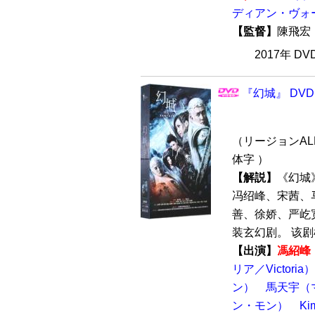
ディアン・ヴォ
【監督】
陳飛
2017年 D
『幻城』 DVD
（リージョンALL
体字 ）
【解説】
《幻城
冯绍峰、宋茜、
善、徐娇、严屹
装玄幻剧。 该剧
【出演】
馮紹峰
リア／Victoria）
ン）
馬天宇（
ン・モン）
K