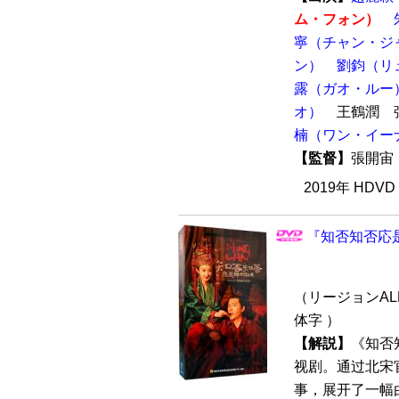
ム・フォン）
寧（チャン・ジ
ン）
劉鈞（リ
露（ガオ・ルー
オ）
王鶴潤 
楠（ワン・イー
【監督】
張開
2019年 HDV
『知否知否応是
（リージョンALL
体字 ）
【解説】
《知否
视剧。通过北宋
事，展开了一幅