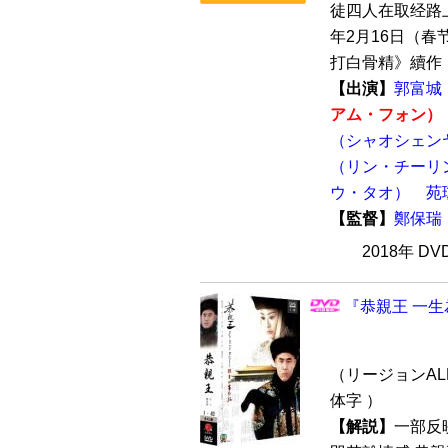
徒四人在取经路
年2月16日（
打白骨精》續作，
【出演】
郭富城
アム・フォン）
（シャオシェン
（リン・チーリ
ウ・タオ）
苑
【監督】
鄭保瑞
2018年 D
『恭親王 一生
（リージョンALL
体字 ）
【解説】
一部反