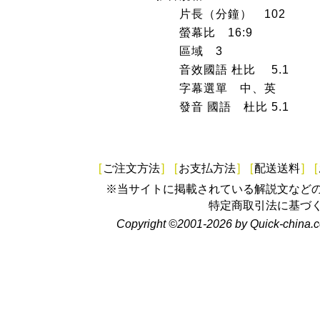
片長（分鐘） 102
螢幕比 16:9
區域 3
音效國語 杜比 5.1
字幕選單 中、英
發音 國語 杜比 5.1
[
ご注文方法
]
[
お支払方法
]
[
配送送料
]
[
※当サイトに掲載されている解説文など
特定商取引法に基づ
Copyright ©2001-2026 by Quick-china.c