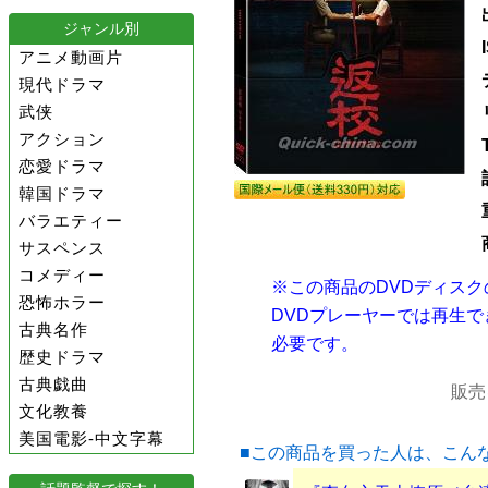
ジャンル別
アニメ動画片
現代ドラマ
武侠
アクション
恋愛ドラマ
韓国ドラマ
バラエティー
サスペンス
コメディー
※この商品のDVDディス
恐怖ホラー
DVDプレーヤーでは再生
古典名作
必要です。
歴史ドラマ
古典戯曲
販売
文化教養
美国電影-中文字幕
■この商品を買った人は、こん