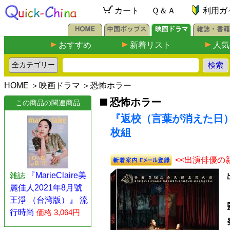
カート
Ｑ＆Ａ
利用ガ
おすすめ
新着リスト
人気
HOME
＞
映画ドラマ
＞
恐怖ホラー
恐怖ホラー
この商品の関連商品
『返校（言葉が消えた日） 
枚組
<<出演俳優の
雑誌
『MarieClaire美
麗佳人2021年8月號
王淨 （台湾版）』 流
行時尚
価格 3,064円