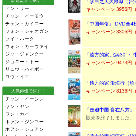
話題監督で探す！
『李白之天火燎原（台湾
アン・リー
キャンペーン 3956円
チャン・イーモウ
チェン・カイコー
『中国年俗』 DVD全4
フォン・シャオガン
キャンペーン 3306円
ツイ・ハーク
ウォン・カーウァイ
ジャ・ジャンクー
『遠方的家 北緯30°・ 
ジョニー・トー
キャンペーン 9473円
リュウ・ハイボー
ロウ・イエ
『遠方的家 沿海行（珍蔵
キャンペーン 8136円
人気俳優で探す！
チャン・イーシン
ヤン・ヤン
『走遍中国 食在八方』 
ワン・カイ
販売を終了しました。
ホァン・ジンユー
ホアン・シュアン