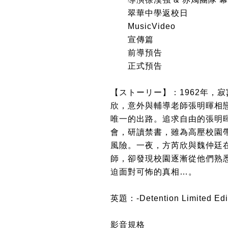
翠華中學返校日
MusicVideo
宣傳篇
前導預告
正式預告
【ストーリー】：1962年，
欣，意外與輔導老師張明暉相
唯一的出路。追求自由的張明
會，研讀禁書，雖為高壓校園
風險。一夜，方芮欣與魏仲廷
師，卻發現校園逐漸從他們熟
迫面對可怖的真相…。
英題：-Detention Limited Edi
影音規格