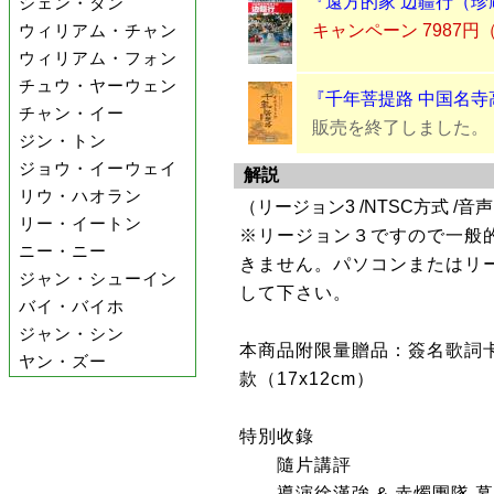
『遠方的家 辺疆行（珍蔵版
シェン・タン
キャンペーン 7987円
ウィリアム・チャン
ウィリアム・フォン
チュウ・ヤーウェン
『千年菩提路 中国名寺高
チャン・イー
販売を終了しました。
ジン・トン
ジョウ・イーウェイ
解説
リウ・ハオラン
（リージョン3 /NTSC方式 /音声
リー・イートン
※リージョン３ですので一般
ニー・ニー
きません。パソコンまたはリ
ジャン・シューイン
して下さい。
バイ・バイホ
ジャン・シン
本商品附限量贈品：簽名歌詞卡
ヤン・ズー
款（17x12cm）
特別收錄
隨片講評
導演徐漢強 & 赤燭團隊 