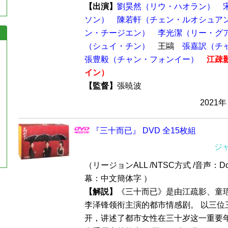
【出演】
劉昊然（リウ・ハオラン）
ソン）
陳若軒（チェン・ルオシュア
ン・チージエン）
李光潔（リー・グ
（シュイ・チン）
王鷗
張嘉訳（チ
張豊毅（チャン・フォンイー）
江疎
イン）
【監督】
張暁波
2021年
『三十而已』 DVD 全15枚組
ジ
（リージョンALL /NTSC方式 /音声：Dol
幕：中文簡体字 ）
【解説】
《三十而已》是由江疏影、童
李泽锋领衔主演的都市情感剧。 以三位
开，讲述了都市女性在三十岁这一重要