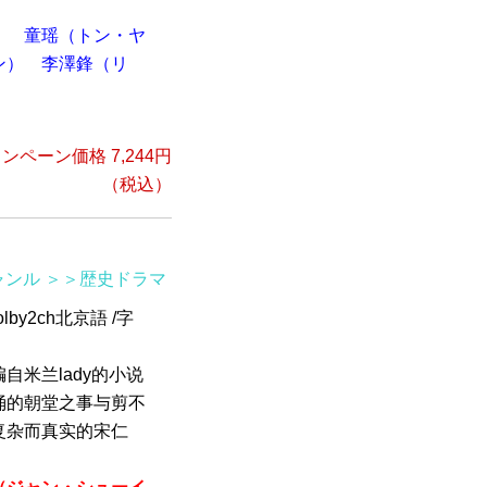
）
童瑶（トン・ヤ
ン）
李澤鋒（リ
ンペーン価格 7,244円
（税込）
ャンル
＞＞歴史ドラマ
by2ch北京語 /字
自米兰lady的小说
涌的朝堂之事与剪不
复杂而真实的宋仁