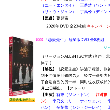
（ユー・エンタイ）
王楚然（ワン・
（リュウ・ジュン）
丁禹兮（ディン
【監督】
張開宙
2020年 DVD 全23枚組
キャンペーン価
『恋愛先生』 経済版DVD 全8枚組
ジ
（リージョンALL /NTSC方式 /音声：
体字 ）
【解説】
《恋爱先生》讲述了程皓、张
到不同情感问题的男人，经过一番努力
了合适自己的另一半，同时也收获成长的故
月12日播出。 【ストーリ...
【出演】
靳東（ジン・トン）
江疎影
ン）
李乃文（リー・ナイウェン）
ハン）
辛芷蕾（シン・ジーレイ）