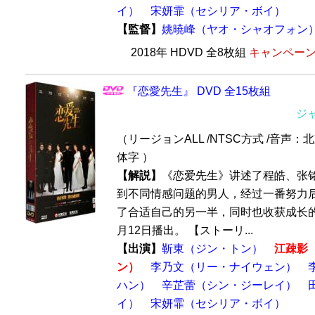
イ）
宋妍霏（セシリア・ボイ）
【監督】
姚暁峰（ヤオ・シャオフォン
2018年 HDVD 全8枚組
キャンペーン価
『恋愛先生』 DVD 全15枚組
ジ
（リージョンALL /NTSC方式 /音声：
体字 ）
【解説】
《恋爱先生》讲述了程皓、张
到不同情感问题的男人，经过一番努力
了合适自己的另一半，同时也收获成长的故
月12日播出。 【ストーリ...
【出演】
靳東（ジン・トン）
江疎影
ン）
李乃文（リー・ナイウェン）
ハン）
辛芷蕾（シン・ジーレイ）
イ）
宋妍霏（セシリア・ボイ）