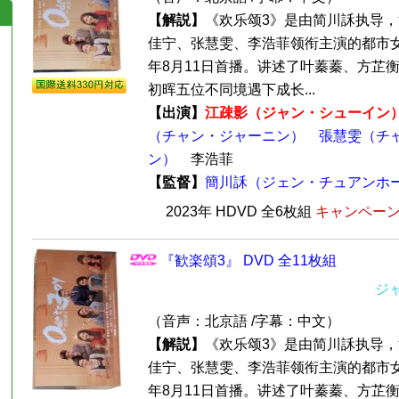
【解説】
《欢乐颂3》是由简川訸执导
佳宁、张慧雯、李浩菲领衔主演的都市女性
年8月11日首播。讲述了叶蓁蓁、方芷
初晖五位不同境遇下成长...
【出演】
江疎影（ジャン・シューイン
（チャン・ジャーニン）
張慧雯（チ
ン）
李浩菲
【監督】
簡川訸（ジェン・チュアンホ
2023年 HDVD 全6枚組
キャンペーン価
『歓楽頌3』 DVD 全11枚組
ジ
（音声：北京語 /字幕：中文）
【解説】
《欢乐颂3》是由简川訸执导
佳宁、张慧雯、李浩菲领衔主演的都市女性
年8月11日首播。讲述了叶蓁蓁、方芷