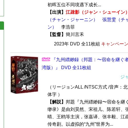
初晖五位不同境遇下成长...
【出演】
江疎影（ジャン・シューイン
（チャン・ジャーニン）
張慧雯（チ
ン）
李浩菲
【監督】
簡川言禾
2023年 DVD 全11枚組
キャンペーン価
『九州縹緲録（邦題：〜宿命を継ぐ者
湾版）』 DVD 全11枚組
ジ
（リージョンALL /NTSC方式 /音声：
体字 ）
【解説】
邦題『九州縹緲録〜宿命を継
缈录》是由刘昊然、宋祖儿、陈若轩、
晴、王鸥等主演，张嘉译、张丰毅、江
传奇剧。以虚拟的“九州”世界为...