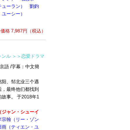
チューラン）
劉鈞
・ユーシー）
格 7,987円（税込）
ャンル
＞＞恋愛ドラマ
北京語 /字幕：中文簡
铭阳、邹北业三个遇
后，最终他们都找到
事。 于2018年1
（ジャン・シューイ
李宗翰（リー・ゾン
田雨（ティエン・ユ