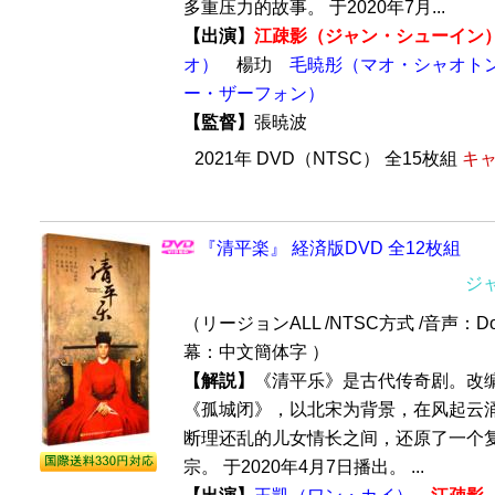
多重压力的故事。 于2020年7月...
【出演】
江疎影（ジャン・シューイン
オ）
楊玏
毛暁彤（マオ・シャオト
ー・ザーフォン）
【監督】
張暁波
2021年 DVD（NTSC） 全15枚組
キャ
『清平楽』 経済版DVD 全12枚組
ジ
（リージョンALL /NTSC方式 /音声：Dol
幕：中文簡体字 ）
【解説】
《清平乐》是古代传奇剧。改编
《孤城闭》，以北宋为背景，在风起云
断理还乱的儿女情长之间，还原了一个
宗。 于2020年4月7日播出。 ...