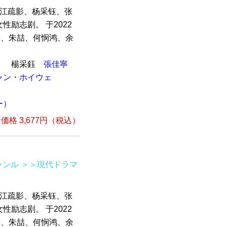
，江疏影、杨采钰、张
励志剧。 于2022
衡、朱喆、何悯鸿、余
）
楊采鈺
張佳寧
ャン・ホイウェ
ー）
格 3,677円（税込）
ャンル
＞＞現代ドラマ
，江疏影、杨采钰、张
励志剧。 于2022
衡、朱喆、何悯鸿、余