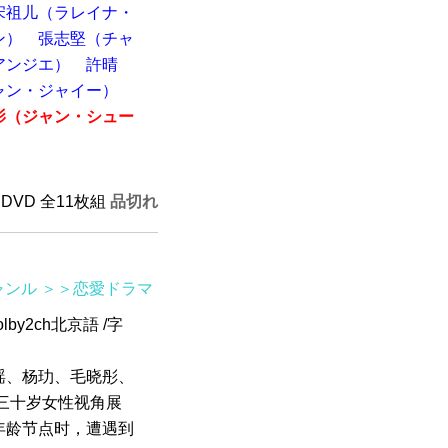
宋祖儿（ラレイナ・
ン）
張志堅（チャ
アンジエ）
許晴
ャン・ジャイー）
影（ジャン・シュー
 DVD 全11枚組
品切れ
ャンル
＞＞恋愛ドラマ
by2ch北京語 /字
瑶、杨玏、毛晓彤、
三十岁女性视角展
年龄节点时，遭遇到