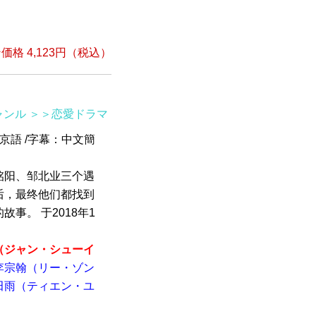
）
格 4,123円（税込）
ャンル
＞＞恋愛ドラマ
北京語 /字幕：中文簡
铭阳、邹北业三个遇
后，最终他们都找到
事。 于2018年1
（ジャン・シューイ
李宗翰（リー・ゾン
田雨（ティエン・ユ