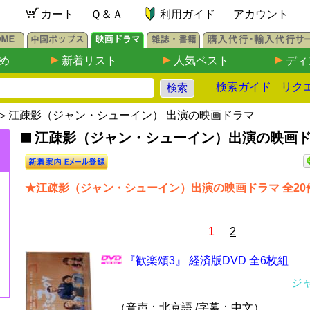
カート
Ｑ＆Ａ
利用ガイド
アカウント
め
新着リスト
人気ベスト
ディ
検索ガイド
リク
＞江疎影（ジャン・シューイン） 出演の映画ドラマ
江疎影（ジャン・シューイン）出演の映画ドラマ
★江疎影（ジャン・シューイン）出演の映画ドラマ 全20
1
2
『歓楽頌3』 経済版DVD 全6枚組
ジ
（音声：北京語 /字幕：中文）