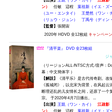
【出演】
王凱（ワン・カイ）
江疎影
ン）
任敏 辺程
葉祖新（イエ・ズ
（ユー・エンタイ）
王楚然（ワン・
（リュウ・ジュン）
丁禹兮（ディン
【監督】
張開宙
2020年 HDVD 全12枚組
キャンペーン価
『清平楽』 DVD 全23枚組
ジ
（リージョンALL /NTSC方式 /音声：Dol
幕：中文簡体字 ）
【解説】
《清平乐》是古代传奇剧。改编
《孤城闭》，以北宋为背景，在风起云
断理还乱的儿女情长之间，还原了一个
宗。 于2020年4月7日播出。 ...
【出演】
王凱（ワン・カイ）
江疎影
ン）
任敏 辺程
葉祖新（イエ・ズ