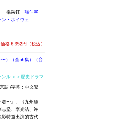
）
楊采鈺
張佳寧
ャン・ホイウェ
格 6,352円（税込）
〜）（全56集）（台
ャンル
＞＞歴史ドラマ
北京語 /字幕：中文繁
ぐ者〜』。《九州缥
张志坚、李光洁、许
疏影特邀出演的古代