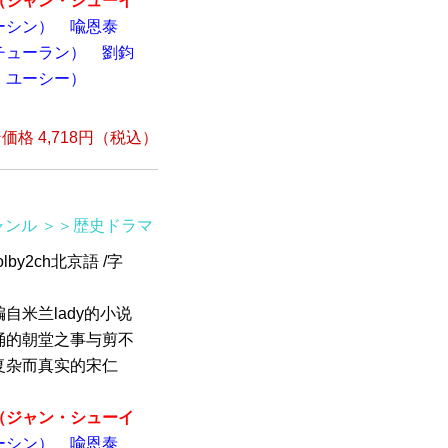
（ジャン・シューイ
ーシン）
喩恩泰
チューラン）
劉鈞
・ユーシー）
格 4,718円（税込）
ャンル
＞＞歴史ドラマ
by2ch北京語 /字
自米兰lady的小说
涌的朝堂之事与剪不
复杂而真实的宋仁
（ジャン・シューイ
ーシン）
喩恩泰