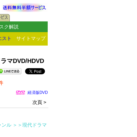
スク解説
エスト
サイトマップ
DVD/HDVD
件
経済版DVD
次頁 >
ャンル
＞＞現代ドラマ