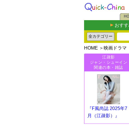
おすす
HOME
＞
映画ドラマ
江疎影
ジャン・シューイン
関連の本・雑誌
『F風尚誌 2025年7
月（江疎影）』