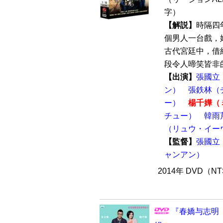
字）
【解説】
時隔四
個男人一台戲，
古代宮廷中，借
段令人啼笑皆非的
【出演】
張國立
ン）
張鉄林（
ー）
楊千嬅（
チュー）
韓雨
（リュウ・イー
【監督】
張國立
ャンアン）
2014年 DVD（N
『春嬌与志明（Lo