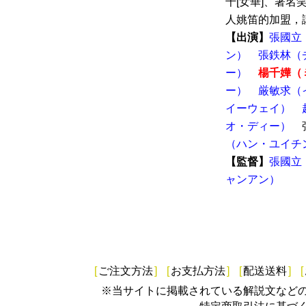
千[女華]、著名笑
人姚笛的加盟，講
【出演】
張國立
ン）
張鉄林（
ー）
楊千嬅（
ー）
厳敏求（
イーウェイ）
オ・ディー）
張
（ハン・ユイチ
【監督】
張國立
ャンアン）
[
ご注文方法
]
[
お支払方法
]
[
配送送料
]
[
※当サイトに掲載されている解説文など