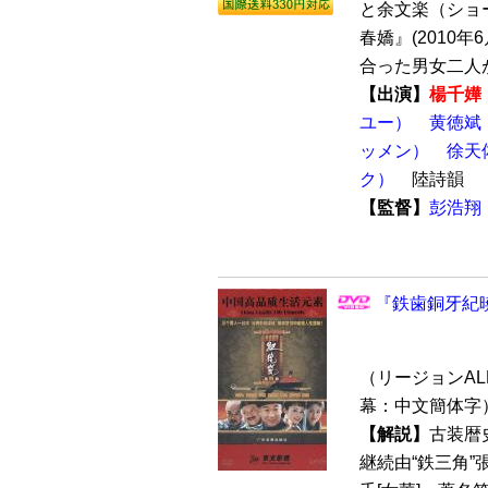
と余文楽（ショ
春嬌』(2010
合った男女二人が
【出演】
楊千嬅
ユー）
黄徳斌
ッメン）
徐天
ク）
陸詩韻
【監督】
彭浩翔
『鉄歯銅牙紀暁嵐
（リージョンALL 
幕：中文簡体字
【解説】
古装暦
継続由“鉄三角