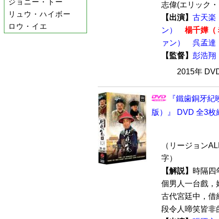
ジョニー・トー
志偉(エリック・ツ
リュウ・ハイボー
【出演】
古天楽
ロウ・イエ
ン）
楊千嬅（
ァン）
呉孟達
【監督】
彭浩翔
2015年 D
『鐵歯銅牙紀曉
版）』 DVD 全3枚
（リージョンALL
字）
【解説】
時隔四
個男人一台戲，
古代宮廷中，借
段令人啼笑皆非的