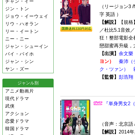
チャン・イー
（リージョン3 /
ジン・トン
字 英語 ）
ジョウ・イーウェイ
【解説】
【規格】
リウ・ハオラン
／杜比5.1音效
リー・イートン
狂！整部電影全
ニー・ニー
戀甜蜜再升級，大
ジャン・シューイン
【出演】
余文樂
バイ・バイホ
ジャン・シン
ヨン）
秦沛（
ヤン・ズー
ク・ツァン）
【監督】
彭浩翔
ジャンル別
アニメ動画片
現代ドラマ
『単身男女2（
武侠
アクション
恋愛ドラマ
（音声：北京語 
韓国ドラマ
【解説】
201