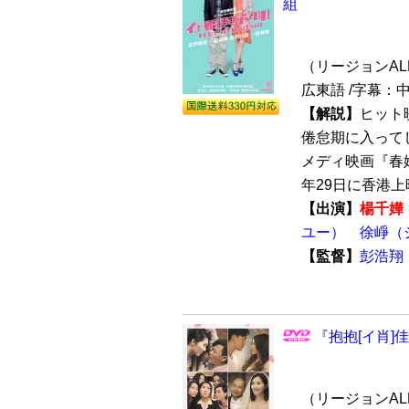
組
（リージョンALL /
広東語 /字幕：
【解説】
ヒット映
倦怠期に入って
メディ映画『春嬌与志
年29日に香港上映
【出演】
楊千嬅
ユー）
徐崢（
【監督】
彭浩翔
『抱抱[イ肖]
（リージョンALL /