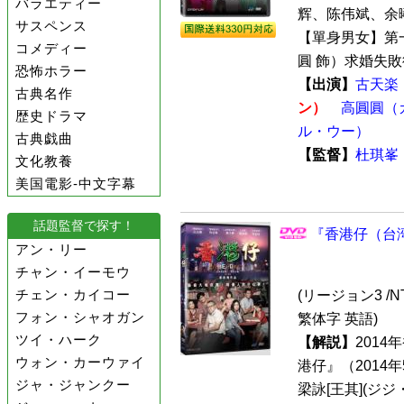
バラエティー
辉、陈伟斌、余
サスペンス
【單身男女】第
コメディー
圓 飾）求婚失敗後
恐怖ホラー
【出演】
古天楽
古典名作
ン）
高圓圓（
歴史ドラマ
ル・ウー）
古典戯曲
【監督】
杜琪峯
文化教養
美国電影-中文字幕
話題監督で探す！
『香港仔（台湾
アン・リー
チャン・イーモウ
チェン・カイコー
(リージョン3 /N
フォン・シャオガン
繁体字 英語)
ツイ・ハーク
【解説】
201
ウォン・カーウァイ
港仔』（2014
ジャ・ジャンクー
梁詠[王其](ジ