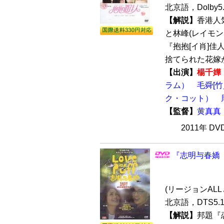
北京語，Dolby
【解説】
香港人
と林峰(レイモ
『抱抱[イ肖]佳人
捨てられた花嫁が3
【出演】
楊千嬅
ラム）
毛舜[
ク・コット）
【監督】
黄真真
2011年 D
『志明与春嬌（
(リージョンALL /
北京語，DTS5.
【解説】
邦題『