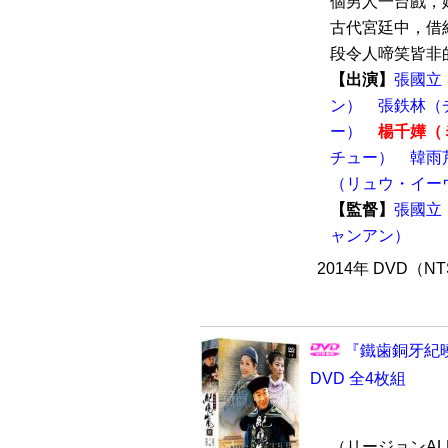
個男人一台戲，
古代宮廷中，借
段令人啼笑皆非的
【出演】
張國立
ン）
張鉄林（
ー）
楊千嬅（
チュー）
韓雨
（リュウ・イー
【監督】
張國立
ャンアン）
2014年 DVD（N
『鐵歯銅牙紀曉
DVD 全4枚組
（リージョンALL