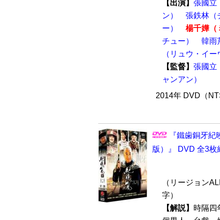
【出演】
張國立
ン）
張鉄林（
ー）
楊千嬅（
チュー）
韓雨
（リュウ・イー
【監督】
張國立
ャンアン）
2014年 DVD（N
『鐵歯銅牙紀曉
版）』 DVD 全3枚
（リージョンALL
字）
【解説】
時隔四