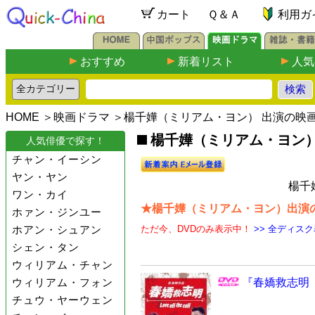
カート
Ｑ＆Ａ
利用ガ
おすすめ
新着リスト
人気
HOME
＞
映画ドラマ
＞楊千嬅（ミリアム・ヨン） 出演の映
楊千嬅（ミリアム・ヨン）
人気俳優で探す！
チャン・イーシン
ヤン・ヤン
楊千
ワン・カイ
★楊千嬅（ミリアム・ヨン）出演の映
ホァン・ジンユー
ホアン・シュアン
ただ今、DVDのみ表示中！
>> 全ディス
シェン・タン
ウィリアム・チャン
ウィリアム・フォン
『春嬌救志明（
チュウ・ヤーウェン