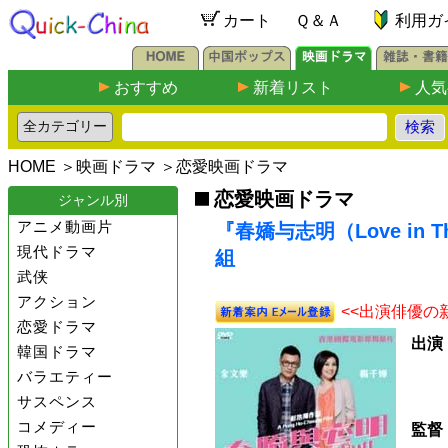
カート
Ｑ＆Ａ
利用ガ
おすすめ
新着リスト
人気
HOME
＞
映画ドラマ
＞
恋愛映画ドラマ
恋愛映画ドラマ
ジャンル別
アニメ動画片
『春嬌与志明（Love in T
現代ドラマ
組
武侠
アクション
<<出演俳優の
恋愛ドラマ
出演
韓国ドラマ
バラエティー
サスペンス
コメディー
監督