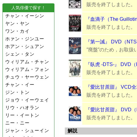
販売を終了しました。
人気俳優で探す！
チャン・イーシン
『血滴子（The Guillot
ヤン・ヤン
販売を終了しました。
ワン・カイ
ホァン・ジンユー
『第一誡』 DVD（NT
ホアン・シュアン
”廃盤”のため，お取扱
シェン・タン
ウィリアム・チャン
『臥虎 -DTS-』 DVD
ウィリアム・フォン
販売を終了しました。
チュウ・ヤーウェン
チャン・イー
『愛比甘蔗甜』 VCD全
ジン・トン
販売を終了しました。
ジョウ・イーウェイ
リウ・ハオラン
『愛比甘蔗甜』 DVD（
リー・イートン
販売を終了しました。
ニー・ニー
ジャン・シューイン
解説