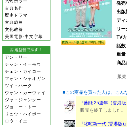
恐怖ホラー
発売
古典名作
出版
歴史ドラマ
ディ
古典戯曲
リー
文化教養
美国電影-中文字幕
TV
話数
話題監督で探す！
重量
アン・リー
商品
チャン・イーモウ
チェン・カイコー
販売
フォン・シャオガン
ツイ・ハーク
■この商品を買った人は、こん
ウォン・カーウァイ
ジャ・ジャンクー
『藝能 25週年（香港版
ジョニー・トー
販売を終了しました。
リュウ・ハイボー
ロウ・イエ
『叱咤新一代 (香港版)』