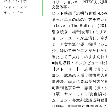
バイ・バイホ
（リージョンALL /NTSC方式(MPE
ジャン・シン
文繁体字）
ヤン・ズー
ヒット映画『志明与春嬌 -Love
まった二人の恋の行方を描い
（Love in The Buff）』
引き続き 楊千[女華]（ミリ
ョーン・ユー）が主演し、今
ミ）と実力派俳優 徐崢（シ
少し冷めて来た二人がそれぞ
果たして二人はこのまま別れ
■特別収録：インタビュー+映
【ストーリー】：志明（演：
ヨン）成為恋人后，很快両人
漸沖淡。両人也要忍受対方的
司派到北京公干，志明（演：
（演：ヤン・ミ），[女也]身
ム・ヨン）亦意外認識成熟穏
活細節上照顧得[女也]無微不