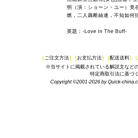
明（演：ショーン・ユー）竟
燃，二人藕断絲連，不知如何
英題：-Love in The Buff-
[
ご注文方法
]
[
お支払方法
]
[
配送送料
]
[
※当サイトに掲載されている解説文など
特定商取引法に基づ
Copyright ©2001-2026 by Quick-china.c