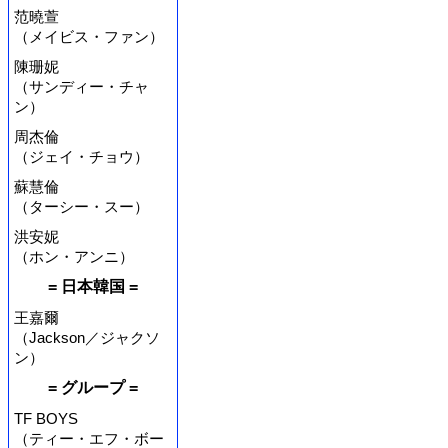
范曉萱
（メイビス・ファン）
陳珊妮
（サンディー・チャ
ン）
周杰倫
（ジェイ・チョウ）
蘇慧倫
（ターシー・スー）
洪安妮
（ホン・アンニ）
= 日本韓国 =
王嘉爾
（Jackson／ジャクソ
ン）
= グループ =
TF BOYS
（ティー・エフ・ボー