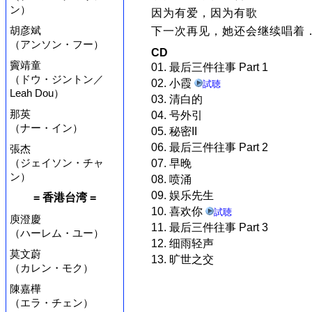
ン）
因为有爱，因为有歌
胡彦斌
下一次再见，她还会继续唱着
（アンソン・フー）
CD
竇靖童
01. 最后三件往事 Part 1
（ドウ・ジントン／
02. 小霞
試聴
Leah Dou）
03. 清白的
那英
04. 号外引
（ナー・イン）
05. 秘密II
06. 最后三件往事 Part 2
張杰
（ジェイソン・チャ
07. 早晚
ン）
08. 喷涌
09. 娱乐先生
= 香港台湾 =
10. 喜欢你
試聴
庾澄慶
11. 最后三件往事 Part 3
（ハーレム・ユー）
12. 细雨轻声
莫文蔚
13. 旷世之交
（カレン・モク）
陳嘉樺
（エラ・チェン）