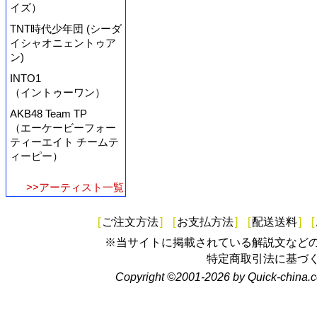
イズ）
TNT時代少年団 (シーダ
イシャオニェントゥア
ン)
INTO1
（イントゥーワン）
AKB48 Team TP
（エーケービーフォー
ティーエイト チームテ
ィーピー）
>>アーティスト一覧
[
ご注文方法
]
[
お支払方法
]
[
配送送料
]
[
※当サイトに掲載されている解説文など
特定商取引法に基づ
Copyright ©2001-2026 by Quick-china.c