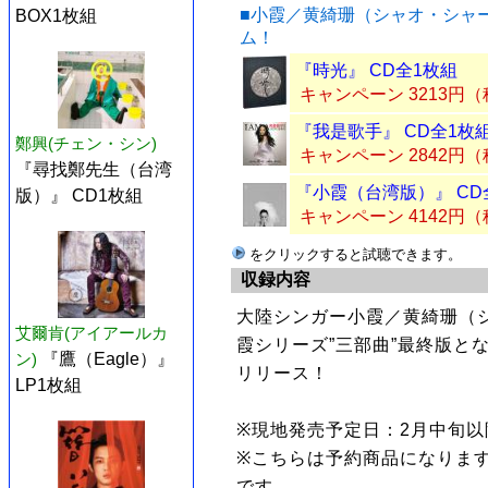
■小霞／黄綺珊（シャオ・シャ
BOX1枚組
ム！
『時光』 CD全1枚組
キャンペーン 3213円
『我是歌手』 CD全1枚
鄭興(チェン・シン)
キャンペーン 2842円
『尋找鄭先生（台湾
『小霞（台湾版）』 CD
版）』 CD1枚組
キャンペーン 4142円
をクリックすると試聴できます。
収録内容
大陸シンガー小霞／黄綺珊（
艾爾肯(アイアールカ
霞シリーズ”三部曲”最終版とな
ン)
『鷹（Eagle）』
リリース！
LP1枚組
※現地発売予定日：2月中旬以
※こちらは予約商品になります
です。