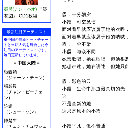
秦昊(チン・ハオ)
『簪
霞，一分朝夕
花図』 CD1枚組
小霞，司空见惯
面对着早就应该属于她的欢呼
最新注目アーティスト
面对着早就应该属于她的呐喊
※中国の最新ヒットチャー
霞，一尘不染
トと当店人気を総合した今
注目のアーティストです。
小霞，与众不同
毎日更新しています。
她想歌唱，她在歌唱，但她很
= 中国大陸 =
她想讲述，她在讲述，但她只
張靚穎
（ジェーン・チャン）
霞，彩色的云
張碧晨
小霞，生命中那道最真切的光
（チャン・ビーチェ
这
ン）
不是全新的她
許嵩
这只是原本的小霞
（シュー・ソン）
陳楚生
小霞平凡，但不普通
（チェン・チュウシェ