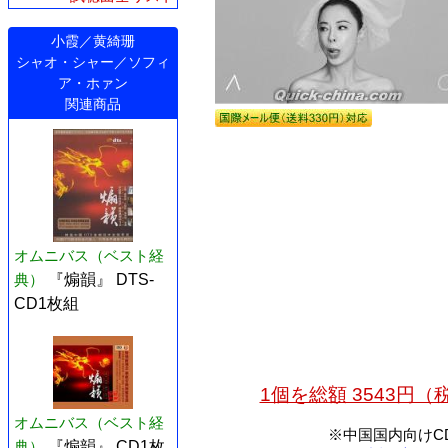
小霞／黄綺珊
シャオ・シャー／ソフィ
ア・ホァン
関連商品
オムニバス（ベスト経
典）
『煽韻』 DTS-
CD1枚組
1個を総額 3543円
オムニバス（ベスト経
※中国国内向けC
典）
『煽韻』 CD1枚