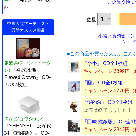
ご返品交換に
組
数量
中国大陸アーティスト
最新オススメ商品
小霞／黄綺珊（シ
ン） の
■この商品を買った人は、こん
張芸興(チャン・イーシ
『小小』 CD全1枚組
ン)
『斗战胜佛
キャンペーン 3399円
Flawed Crown』 CD-
『圓』 CD全1枚組
BOX2枚組
キャンペーン 3770円
『深的深』 CD全1枚組
販売は終了しました！
周深(ジョウシェン)
『回味 純銀版』 CD全1
『SHENSELF 反深代
キャンペーン 2842円
詞 《精装版》』 CD-