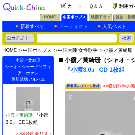
カート
Ｑ＆Ａ
利用ガ
新着すべて
アーティスト
人気ベスト
HOME
＞
中国ポップス
＞
中国大陸 女性歌手
＞
小霞／黄綺珊
小霞／黄綺珊（シャオ・
小霞／黄綺珊
シャオ・シャー／ソフィ
『小霞3.0』 CD 1枚組
ア・ホァン
最新試聴アルバム
<<収録歌手の
小霞／黄綺珊
『小霞
3.0』 CD1枚組
>>試聴曲全リスト