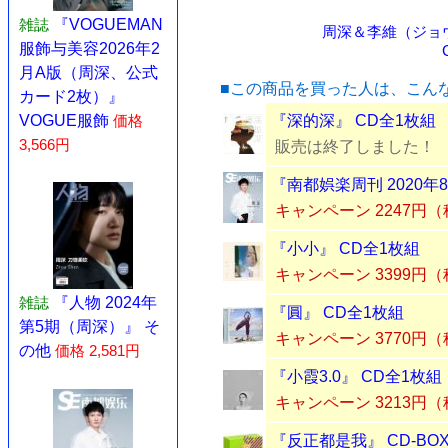
雑誌
『VOGUEMAN
周深＆李維（ジョ
服飾与美容2026年2
月A版（周深、公式
■この商品を買った人は、こん
カード2枚）』
『深的深』 CD全1枚組
VOGUE服飾
価格
3,566円
販売は終了しました！
『南都娯楽周刊 2020
キャンペーン 2247円
『小小』 CD全1枚組
キャンペーン 3399円
雑誌
『人物 2024年
『圓』 CD全1枚組
第5期（周深）』 そ
キャンペーン 3770円
の他
価格 2,581円
『小霞3.0』 CD全1枚組
キャンペーン 3213円
『反正都是我』 CD-BO