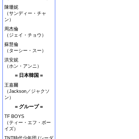
陳珊妮
（サンディー・チャ
ン）
周杰倫
（ジェイ・チョウ）
蘇慧倫
（ターシー・スー）
洪安妮
（ホン・アンニ）
= 日本韓国 =
王嘉爾
（Jackson／ジャクソ
ン）
= グループ =
TF BOYS
（ティー・エフ・ボー
イズ）
TNT時代少年団 (シーダ