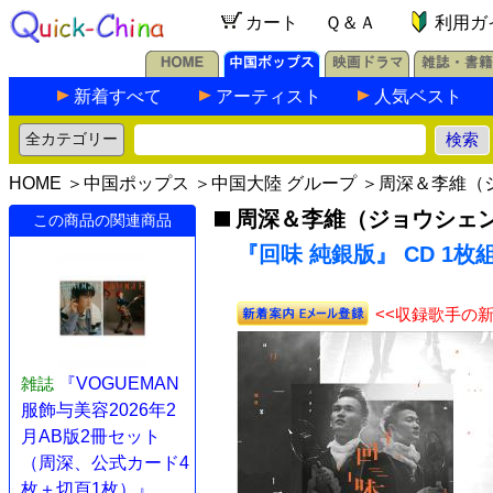
カート
Ｑ＆Ａ
利用ガ
新着すべて
アーティスト
人気ベスト
HOME
＞
中国ポップス
＞
中国大陸 グループ
＞
周深＆李維（
周深＆李維（ジョウシェ
この商品の関連商品
『回味 純銀版』 CD 1枚
<<収録歌手の
雑誌
『VOGUEMAN
服飾与美容2026年2
月AB版2冊セット
（周深、公式カード4
枚＋切頁1枚）』