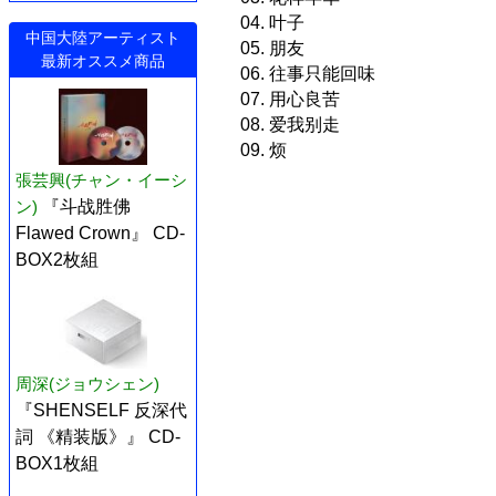
04. 叶子
中国大陸アーティスト
05. 朋友
最新オススメ商品
06. 往事只能回味
07. 用心良苦
08. 爱我别走
09. 烦
張芸興(チャン・イーシ
ン)
『斗战胜佛
Flawed Crown』 CD-
BOX2枚組
周深(ジョウシェン)
『SHENSELF 反深代
詞 《精装版》』 CD-
BOX1枚組