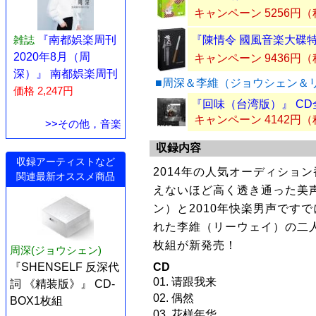
キャンペーン 5256円
雑誌
『南都娯楽周刊
『陳情令 國風音楽大碟特
2020年8月（周
キャンペーン 9436円
深）』 南都娯楽周刊
■周深＆李維（ジョウシェン＆
価格 2,247円
『回味（台湾版）』 CD
キャンペーン 4142円
>>その他，音楽
収録内容
収録アーティストなど
2014年の人気オーディショ
関連最新オススメ商品
えないほど高く透き通った美
ン）と2010年快楽男声です
れた李維（リーウェイ）の二人
枚組が新発売！
周深(ジョウシェン)
『SHENSELF 反深代
CD
01. 请跟我来
詞 《精装版》』 CD-
02. 偶然
BOX1枚組
03. 花样年华