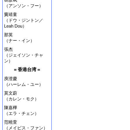
（アンソン・フー）
竇靖童
（ドウ・ジントン／
Leah Dou）
那英
（ナー・イン）
張杰
（ジェイソン・チャ
ン）
= 香港台湾 =
庾澄慶
（ハーレム・ユー）
莫文蔚
（カレン・モク）
陳嘉樺
（エラ・チェン）
范曉萱
（メイビス・ファン）