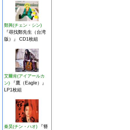
鄭興(チェン・シン)
『尋找鄭先生（台湾
版）』 CD1枚組
艾爾肯(アイアールカ
ン)
『鷹（Eagle）』
LP1枚組
秦昊(チン・ハオ)
『簪