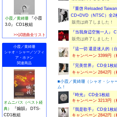
『重啓 Reloaded Taiwan
CD+DVD（NTSC）全2
小霞／黄綺珊
『小霞
販売は終了しました！
3.0』 CD1枚組
『当我身辺空無一人』 C
>>試聴曲全リスト
販売は終了しました！
小霞／黄綺珊
『這一切 還是迷人的（台
シャオ・シャー／ソフィ
キャンペーン 3399円
ア・ホァン
関連商品
『完美世界』 CD全1枚
キャンペーン 2842円
■小霞／黄綺珊（シャオ・シャ
ム！
『時光』 CD全1枚組
キャンペーン 3213円
オムニバス（ベスト経
典）
『煽韻』 DTS-
『我是歌手』 CD全1枚
CD1枚組
キャンペーン 2842円