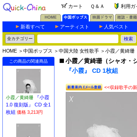
カート
Ｑ＆Ａ
利用ガ
新着すべて
アーティスト
人気ベスト
HOME
＞
中国ポップス
＞
中国大陸 女性歌手
＞
小霞／黄綺珊
小霞／黄綺珊（シャオ・
この商品の関連商品
『小霞』 CD 1枚組
<<収録歌手の
小霞／黄綺珊
『小霞
1.0 復刻版』 CD 全1
枚組
価格 3,213円