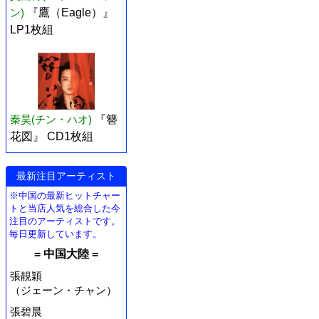
ン)
『鷹（Eagle）』
LP1枚組
秦昊(チン・ハオ)
『簪
花図』 CD1枚組
最新注目アーティスト
※中国の最新ヒットチャー
トと当店人気を総合した今
注目のアーティストです。
毎日更新しています。
= 中国大陸 =
張靚穎
（ジェーン・チャン）
張碧晨