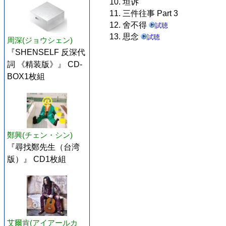
10. 坦诉
11. 三件往事 Part 3
12. 舍不得
試聴
13. 思念
試聴
周深(ジョウシェン)
『SHENSELF 反深代
詞 《精装版》』 CD-
BOX1枚組
鄭興(チェン・シン)
『尋找鄭先生（台湾
版）』 CD1枚組
艾爾肯(アイアールカ