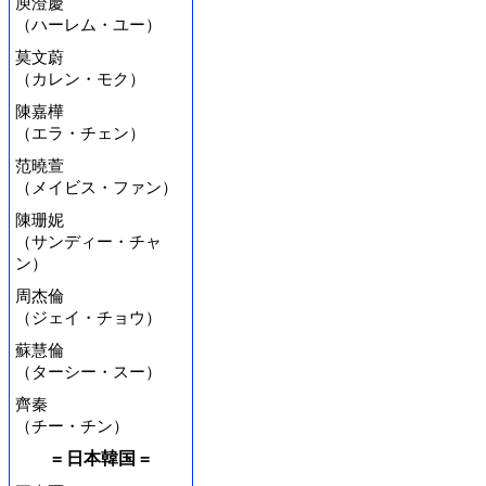
庾澄慶
（ハーレム・ユー）
莫文蔚
（カレン・モク）
陳嘉樺
（エラ・チェン）
范曉萱
（メイビス・ファン）
陳珊妮
（サンディー・チャ
ン）
周杰倫
（ジェイ・チョウ）
蘇慧倫
（ターシー・スー）
齊秦
（チー・チン）
= 日本韓国 =