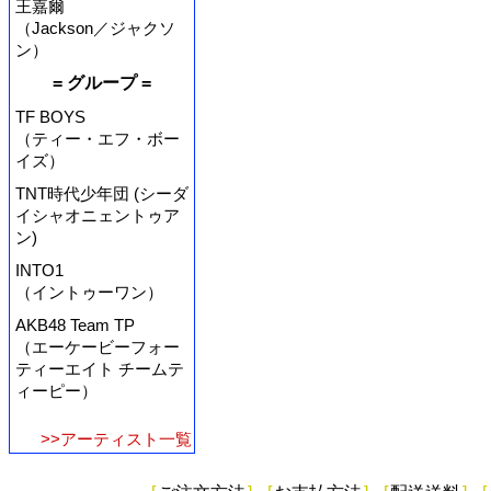
王嘉爾
（Jackson／ジャクソ
ン）
= グループ =
TF BOYS
（ティー・エフ・ボー
イズ）
TNT時代少年団 (シーダ
イシャオニェントゥア
ン)
INTO1
（イントゥーワン）
AKB48 Team TP
（エーケービーフォー
ティーエイト チームテ
ィーピー）
>>アーティスト一覧