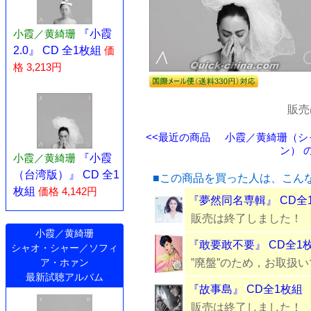
小霞／黄綺珊
『小霞
2.0』 CD 全1枚組
価
格 3,213円
販売
<<最近の商品
小霞／黄綺珊（シ
ン） の
小霞／黄綺珊
『小霞
（台湾版）』 CD 全1
■この商品を買った人は、こん
枚組
価格 4,142円
『夢然同名専輯』 CD全
販売は終了しました！
小霞／黄綺珊
『敢要敢不要』 CD全1
シャオ・シャー／ソフィ
”廃盤”のため，お取扱
ア・ホァン
最新試聴アルバム
『故事島』 CD全1枚組
販売は終了しました！