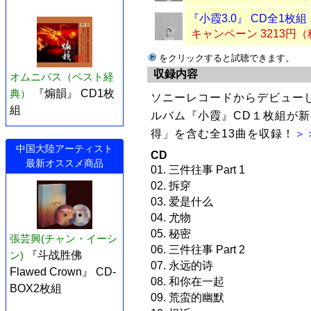
『小霞3.0』 CD全1枚組
キャンペーン 3213円
をクリックすると試聴できます。
収録内容
オムニバス（ベスト経
典）
『煽韻』 CD1枚
ソニーレコードからデビューし
組
ルバム『小霞』CD１枚組が
得」を含む全13曲を収録！
＞
中国大陸アーティスト
CD
最新オススメ商品
01. 三件往事 Part 1
02. 拆穿
03. 爱是什么
04. 尤物
05. 秘密
張芸興(チャン・イーシ
06. 三件往事 Part 2
ン)
『斗战胜佛
07. 永远的诗
Flawed Crown』 CD-
08. 和你在一起
BOX2枚組
09. 荒蛮的幽默