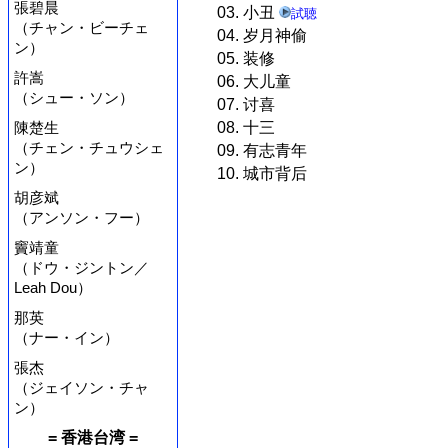
張碧晨
03. 小丑
試聴
（チャン・ビーチェ
04. 岁月神偷
ン）
05. 装修
許嵩
06. 大儿童
（シュー・ソン）
07. 讨喜
陳楚生
08. 十三
（チェン・チュウシェ
09. 有志青年
ン）
10. 城市背后
胡彦斌
（アンソン・フー）
竇靖童
（ドウ・ジントン／
Leah Dou）
那英
（ナー・イン）
張杰
（ジェイソン・チャ
ン）
= 香港台湾 =