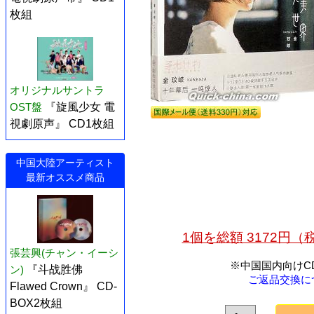
枚組
オリジナルサントラ
OST盤
『旋風少女 電
視劇原声』 CD1枚組
中国大陸アーティスト
最新オススメ商品
1個を総額 3172円
張芸興(チャン・イーシ
※中国国内向けC
ン)
『斗战胜佛
ご返品交換に
Flawed Crown』 CD-
BOX2枚組