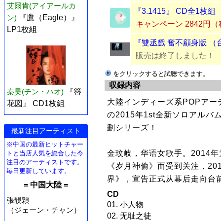
艾爾肯(アイアールカ
『3.1415』 CD全1枚組
ン)
『鷹（Eagle）』
キャンペーン 2842円
LP1枚組
『雙丞戲 奮不顧身版 （
販売は終了しました！
をクリックすると試聴できます。
収録内容
秦昊(チン・ハオ)
『簪
大陸インディーズ系POPアー
花図』 CD1枚組
の2015年1st全新ソロアル
劃シリーズ！
最新注目アーティスト
※中国の最新ヒットチャー
金玟岐，华语女歌手。2014
トと当店人気を総合した今
注目のアーティストです。
《岁月神偷》而受到关注，20
毎日更新しています。
界》，宣告正式从幕后走向台
= 中国大陸 =
CD
張靚穎
01. 小人物
（ジェーン・チャン）
02. 无耻之徒