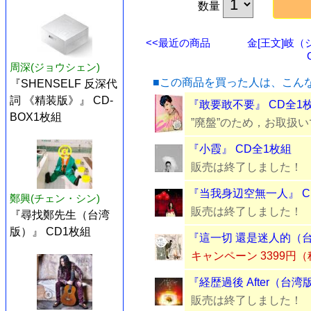
数量
<<最近の商品
金[王文]岐
周深(ジョウシェン)
■この商品を買った人は、こん
『SHENSELF 反深代
詞 《精装版》』 CD-
『敢要敢不要』 CD全1
BOX1枚組
”廃盤”のため，お取扱
『小霞』 CD全1枚組
販売は終了しました！
『当我身辺空無一人』 C
鄭興(チェン・シン)
販売は終了しました！
『尋找鄭先生（台湾
版）』 CD1枚組
『這一切 還是迷人的（台
キャンペーン 3399円
『経歴過後 After（台湾
販売は終了しました！