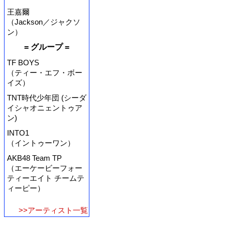
王嘉爾
（Jackson／ジャクソ
ン）
= グループ =
TF BOYS
（ティー・エフ・ボー
イズ）
TNT時代少年団 (シーダ
イシャオニェントゥア
ン)
INTO1
（イントゥーワン）
AKB48 Team TP
（エーケービーフォー
ティーエイト チームテ
ィーピー）
>>アーティスト一覧