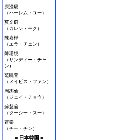
庾澄慶
（ハーレム・ユー）
莫文蔚
（カレン・モク）
陳嘉樺
（エラ・チェン）
陳珊妮
（サンディー・チャ
ン）
范曉萱
（メイビス・ファン）
周杰倫
（ジェイ・チョウ）
蘇慧倫
（ターシー・スー）
齊秦
（チー・チン）
= 日本韓国 =