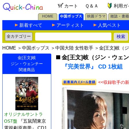
カート
Ｑ＆Ａ
利用ガ
新着すべて
アーティスト
人気ベスト
HOME
＞
中国ポップス
＞
中国大陸 女性歌手
＞
金[王文]岐（
金[王文]岐（ジン・ウェ
金[王文]岐
ジン・ウェンチー
『完美世界』 CD 1枚組
関連商品
<<収録歌手の
オリジナルサントラ
OST盤
『五鼠鬧東京
電視劇原声帯』 CD1