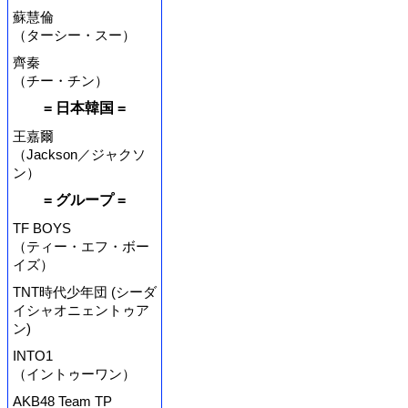
蘇慧倫
（ターシー・スー）
齊秦
（チー・チン）
= 日本韓国 =
王嘉爾
（Jackson／ジャクソ
ン）
= グループ =
TF BOYS
（ティー・エフ・ボー
イズ）
TNT時代少年団 (シーダ
イシャオニェントゥア
ン)
INTO1
（イントゥーワン）
AKB48 Team TP