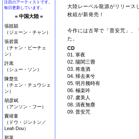
注目のアーティストです。
大陸レーベル龍源がリリースし
毎日更新しています。
枚組が新発売！
= 中国大陸 =
張靚穎
今作には古琴で「普安咒」、
（ジェーン・チャン）
た。
張碧晨
（チャン・ビーチェ
CD
ン）
01. 寒夜
02. 陽関三畳
許嵩
03. 将進酒
（シュー・ソン）
04. 帰去来兮
陳楚生
05. 明月幾時有
（チェン・チュウシェ
06. 極楽吟
ン）
07. 虞美人
胡彦斌
08. 清夜無塵
（アンソン・フー）
09. 普安咒
竇靖童
（ドウ・ジントン／
Leah Dou）
那英