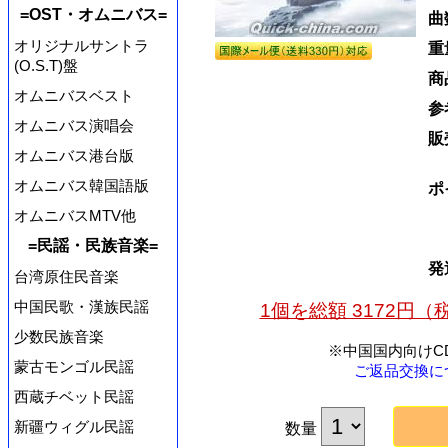
=OST・オムニバス=
曲
オリジナルサントラ
重
(O.S.T)盤
商
オムニバスベスト
参
オムニバス演唱会
販
オムニバス港台版
オムニバス韓国語版
ポ
オムニバスMTV他
=民謡・民族音楽=
発
台湾原住民音楽
中国民歌・漢族民謡
1個を総額 3172円
少数民族音楽
※中国国内向けC
蒙古モンゴル民謡
ご返品交換に
西蔵チベット民謡
新疆ウィグル民謡
数量