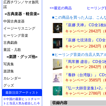
広西チワン／ヤオ族民
謡
<<最近の商品
ヒーリング音
=古典楽器・軽音楽=
■この商品を買った人は、こん
中国古典楽器
『巫娜 天禅』 CD全1枚
イージーリスニング
キャンペーン 2842円
ヒーリング音楽
『巫娜 七弦清音』 CD全
古典戯曲
キャンペーン 2842円
童謡・儿歌
■ヒーリング音楽の当店人気ア
=楽譜・グッズ他=
『馬常勝 虚谷』 CD全1
写真集
キャンペーン 2842円
楽譜集
『養静（台湾版）』 CD
カレンダー
キャンペーン 3585円
グッズ
『弘一大師音楽集1+2』 
最新注目アーティスト
キャンペーン 2786円
※中国の最新ヒットチャー
収録内容
トと当店人気を総合した今