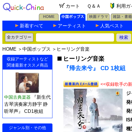
カート
Ｑ＆Ａ
利用ガ
新着すべて
アーティスト
人気ベスト
HOME
＞
中国ポップス
＞
ヒーリング音楽
ヒーリング音楽
収録アーティストなど
関連最新オススメ商品
『帰去来兮』 CD 1枚組
<<収録歌手の
ジ
中国古典楽器
『新生代
発
古琴演奏家方静宇 静
発
听琴声』 CD1枚組
I
ジャンル別・その他
種