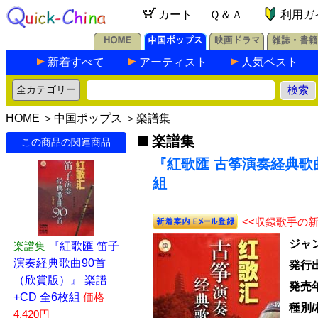
カート
Ｑ＆Ａ
利用ガ
新着すべて
アーティスト
人気ベスト
HOME
＞
中国ポップス
＞
楽譜集
楽譜集
この商品の関連商品
『紅歌匯 古筝演奏経典歌曲
組
<<収録歌手の
ジャ
楽譜集
『紅歌匯 笛子
演奏経典歌曲90首
発行
（欣賞版）』 楽譜
発売
+CD 全6枚組
価格
種別/
4,420円