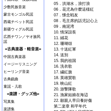
05．洪湖水，浪打浪
少数民族音楽
06．花児為什麼這様紅
蒙古モンゴル民謡
07．懐念戦友
08．毛主席的話児記心上
西蔵チベット民謡
09．南泥湾
新疆ウィグル民謡
10. 情深誼長
広西チワン／ヤオ族民
11. 絨花
謡
12. 珊瑚頌
=古典楽器・軽音楽=
13. 十送紅軍
14. 送別
中国古典楽器
15. 我的祖国
イージーリスニング
16. 洗衣歌
ヒーリング音楽
17. 繍紅旗
18. 英雄賛歌
古典戯曲
19. 映山紅
童謡・儿歌
20. 游撃隊歌
=楽譜・グッズ他=
21. 漁家姑娘在海辺
22. 願親人早日養好傷
写真集
第二楽章 和平年代
楽譜集