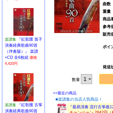
曲数
重量
商品
参考
販売
楽譜集
『紅歌匯 笛子
演奏経典歌曲90首
ポイ
（伴奏版）』 楽譜
+CD 全6枚組
価格
4,420円
発送
数量
<<最近の商品
■楽譜集の当店人気商品！
楽譜集
『紅歌匯 古筝
『最易演奏 流行古筝曲1
演奏経典歌曲90首
キャンペーン 2842円