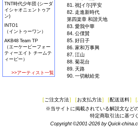
TNT時代少年団 (シーダ
81. 祝[イ尓]平安
イシャオニェントゥア
82. 走進新時代
ン)
第四楽章 和諧天地
INTO1
83. 愛我中華
（イントゥーワン）
84. 公僕賛
85. 好日子
AKB48 Team TP
（エーケービーフォー
86. 家和万事興
ティーエイト チームテ
87. 江山
ィーピー）
88. 菊花台
89. 天路
>>アーティスト一覧
90. 一切献給党
[
ご注文方法
]
[
お支払方法
]
[
配送送料
]
[
※当サイトに掲載されている解説文など
特定商取引法に基づ
Copyright ©2001-2026 by Quick-china.c