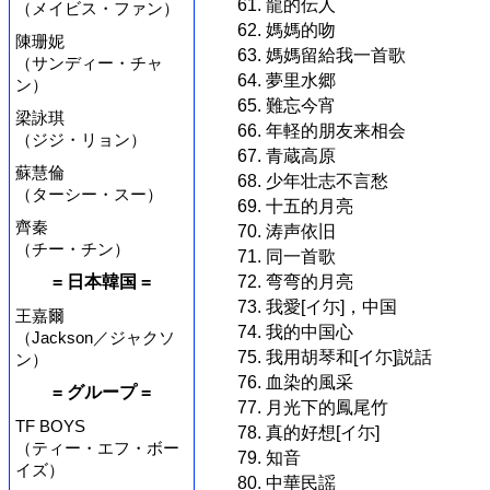
61. 龍的伝人
（メイビス・ファン）
62. 媽媽的吻
陳珊妮
63. 媽媽留給我一首歌
（サンディー・チャ
64. 夢里水郷
ン）
65. 難忘今宵
梁詠琪
66. 年軽的朋友来相会
（ジジ・リョン）
67. 青蔵高原
蘇慧倫
68. 少年壮志不言愁
（ターシー・スー）
69. 十五的月亮
齊秦
70. 涛声依旧
（チー・チン）
71. 同一首歌
72. 弯弯的月亮
= 日本韓国 =
73. 我愛[イ尓]，中国
王嘉爾
74. 我的中国心
（Jackson／ジャクソ
75. 我用胡琴和[イ尓]説話
ン）
76. 血染的風采
= グループ =
77. 月光下的鳳尾竹
TF BOYS
78. 真的好想[イ尓]
（ティー・エフ・ボー
79. 知音
イズ）
80. 中華民謡