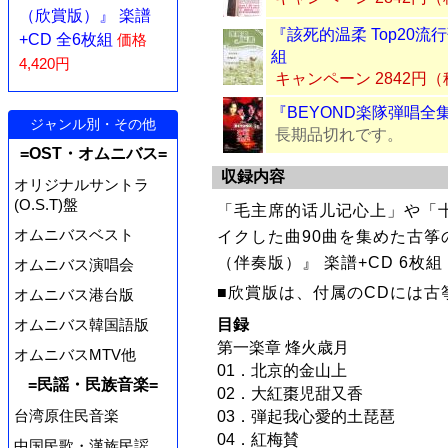
（欣賞版）』 楽譜
『該死的温柔 Top20流
+CD 全6枚組
価格
組
4,420円
キャンペーン 2842円
『BEYOND楽隊弾唱全
ジャンル別・その他
長期品切れです。
=OST・オムニバス=
収録内容
オリジナルサントラ
(O.S.T)盤
「毛主席的话儿记心上」や「
オムニバスベスト
イクした曲90曲を集めた古筝
（伴奏版）』 楽譜+CD 6枚組
オムニバス演唱会
■欣賞版は、付属のCDには古
オムニバス港台版
目録
オムニバス韓国語版
第一楽章 烽火歳月
オムニバスMTV他
01．北京的金山上
=民謡・民族音楽=
02．大紅棗児甜又香
台湾原住民音楽
03．弾起我心愛的土琵琶
04．紅梅賛
中国民歌・漢族民謡