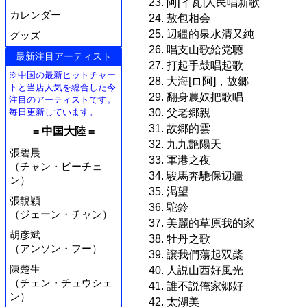
23. 阿[イ瓦]人民唱新歌
カレンダー
24. 敖包相会
25. 辺疆的泉水清又純
グッズ
26. 唱支山歌給党聴
最新注目アーティスト
27. 打起手鼓唱起歌
※中国の最新ヒットチャー
28. 大海[ロ阿]，故郷
トと当店人気を総合した今
29. 翻身農奴把歌唱
注目のアーティストです。
30. 父老郷親
毎日更新しています。
31. 故郷的雲
= 中国大陸 =
32. 九九艶陽天
張碧晨
33. 軍港之夜
（チャン・ビーチェ
34. 駿馬奔馳保辺疆
ン）
35. 渇望
張靚穎
36. 駝鈴
（ジェーン・チャン）
37. 美麗的草原我的家
胡彦斌
38. 牡丹之歌
（アンソン・フー）
39. 譲我們蕩起双槳
陳楚生
40. 人説山西好風光
（チェン・チュウシェ
41. 誰不説俺家郷好
ン）
42. 太湖美