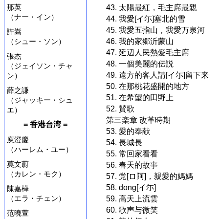
那英
43. 太陽最紅，毛主席最親
（ナー・イン）
44. 我愛[イ尓]塞北的雪
45. 我愛五指山，我愛万泉河
許嵩
46. 我的家郷沂蒙山
（シュー・ソン）
47. 延辺人民熱愛毛主席
張杰
48. 一個美麗的伝説
（ジェイソン・チャ
49. 遠方的客人請[イ尓]留下来
ン）
50. 在那桃花盛開的地方
薛之謙
51. 在希望的田野上
（ジャッキー・シュ
52. 賛歌
エ）
第三楽章 改革時期
= 香港台湾 =
53. 愛的奉献
庾澄慶
54. 長城長
（ハーレム・ユー）
55. 常回家看看
莫文蔚
56. 春天的故事
（カレン・モク）
57. 党[ロ阿]，親愛的媽媽
58. dong[イ尓]
陳嘉樺
（エラ・チェン）
59. 高天上流雲
60. 歌声与微笑
范曉萱